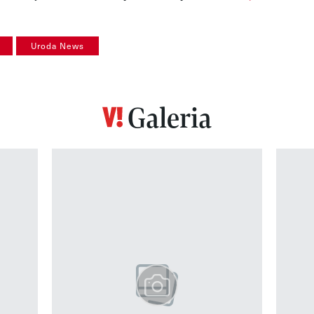
Uroda News
Galeria
z 12