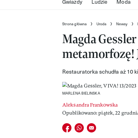
Gwiazdy
Ludzie
Moda
Strona główna
Uroda
Newsy
Magda Gessler
metamorfozę! Ja
Restauratorka schudła aż 10 
MARLENA BIELINSKA
Aleksandra Frankowska
Opublikowano: piątek, 22 grudnia
Udostępnij na facebook
Udostępnij na whatsapp
E-mail do przyjaciela