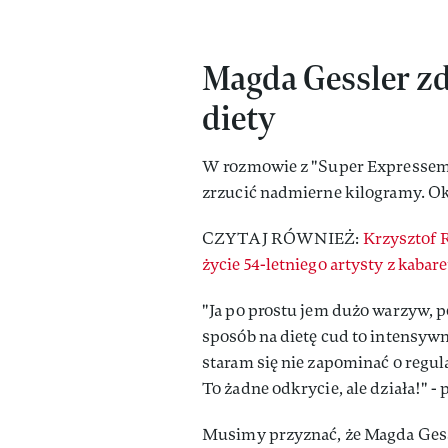
Magda Gessler zdr
diety
W rozmowie z "Super Expressem" G
zrzucić nadmierne kilogramy. Okaz
CZYTAJ RÓWNIEŻ:
Krzysztof 
życie 54-letniego artysty z kabar
"Ja po prostu jem dużo warzyw, p
sposób na dietę cud to intensywn
staram się nie zapominać o regul
To żadne odkrycie, ale działa!" - 
Musimy przyznać, że Magda Ges