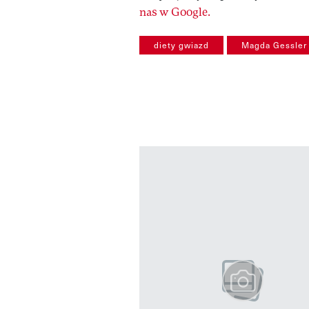
nas w Google.
diety gwiazd
Magda Gessler
Pokazywanie elementów od 1 do 3 
previous element