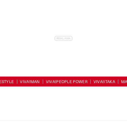
FESTYLE
VIVA!MAN
VIVA!PEOPLE POWER
VIVA!ITAKA
MA