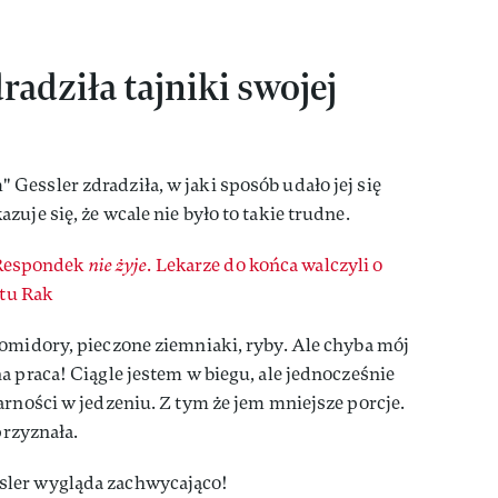
adziła tajniki swojej
essler zdradziła, w jaki sposób udało jej się
uje się, że wcale nie było to takie trudne.
Respondek
nie żyje
. Lekarze do końca walczyli o
etu Rak
omidory, pieczone ziemniaki, ryby. Ale chyba mój
a praca! Ciągle jestem w biegu, ale jednocześnie
arności w jedzeniu. Z tym że jem mniejsze porcje.
przyznała.
sler wygląda zachwycająco!