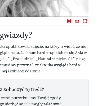
 gwiazdy?
a opublikowała zdjęcie, na którym widać, że nie
ląda na to, że fanom bardzo spodobała się Asia w
jęcie!”, „Przecudnie”, „Naturalna piękność”, piszą
 musimy przyznać, że aktorka wygląda bardzo
alnej i kobiecej odsłonie
z zobaczyć tę treść?
 treść, potrzebujemy Twojej zgody,
ego niezbędne cele mogły załadować