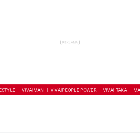
FESTYLE
VIVA!MAN
VIVA!PEOPLE POWER
VIVA!ITAKA
MA