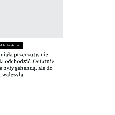
kłe historie
Niezwykłe historie
miała przerzuty, nie
Śmierć ukochanego
ła odchodzić. Ostatnie
serce. Kora we wz
e były gehenną, ale do
słowach wspominał
 walczyła
własnym odejście