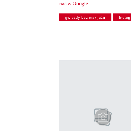
nas w Google.
gwiazdy bez makijażu
Insta
Pokazywanie elementów od 1 do 3 
previous element