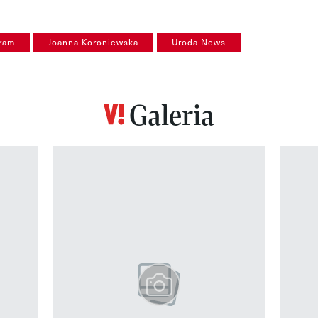
gram
Joanna Koroniewska
Uroda News
Galeria
z 12