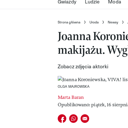
Gwiazdy
Ludzie
Moda
Strona główna
Uroda
Newsy
Joanna Koronie
makijażu. Wygl
Zobacz zdjęcia aktorki
OLGA MAJROWSKA
Marta Baran
Opublikowano: piątek, 16 sierpnia
Udostępnij na facebook
Udostępnij na whatsapp
E-mail do przyjaciela