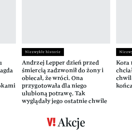
Niezwykłe historie
Niezwy
u
Andrzej Lepper dzień przed
Kora 
Magda
śmiercią zadzwonił do żony i
chcia
obiecał, że wróci. Ona
chwil
okami
przygotowała dla niego
końca
ulubioną potrawę. Tak
wyglądały jego ostatnie chwile
Akcje