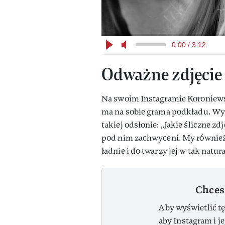
0:00 / 3:12
Odważne zdjęcie
Na swoim Instagramie Koroniewsk
ma na sobie grama podkładu. Wyg
takiej odsłonie: „Jakie śliczne zd
pod nim zachwyceni. My również
ładnie i do twarzy jej w tak natur
Chces
Aby wyświetlić tę
aby Instagram i j