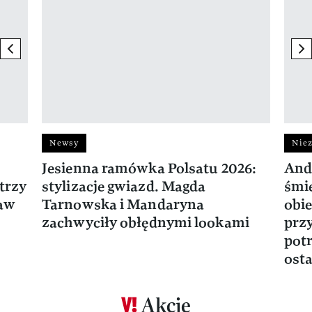
previous element
ne
Newsy
Niez
Jesienna ramówka Polsatu 2026:
And
trzy
stylizacje gwiazd. Magda
śmie
ław
Tarnowska i Mandaryna
obie
zachwyciły obłędnymi lookami
prz
potr
osta
Akcje