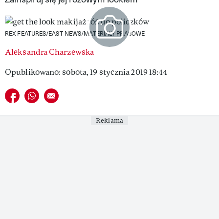
VIVA!LIFESTYLE
VIVA!MAN
REX FEATURES/EAST NEWS/MATERIAŁY PRASOWE
Aleksandra Charzewska
VIVA!PEOPLE POWER
Opublikowano: sobota, 19 stycznia 2019 18:44
VIVA!ITAKA
Udostępnij na facebook
Udostępnij na whatsapp
E-mail do przyjaciela
MAGAZYN VIVA!
Reklama