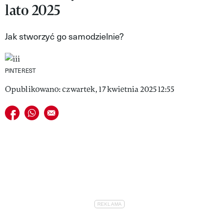
lato 2025
VIVA!LIFESTYLE
VIVA!MAN
Jak stworzyć go samodzielnie?
VIVA!PEOPLE POWER
PINTEREST
VIVA!ITAKA
Opublikowano: czwartek, 17 kwietnia 2025 12:55
MAGAZYN VIVA!
Udostępnij na facebook
Udostępnij na whatsapp
E-mail do przyjaciela