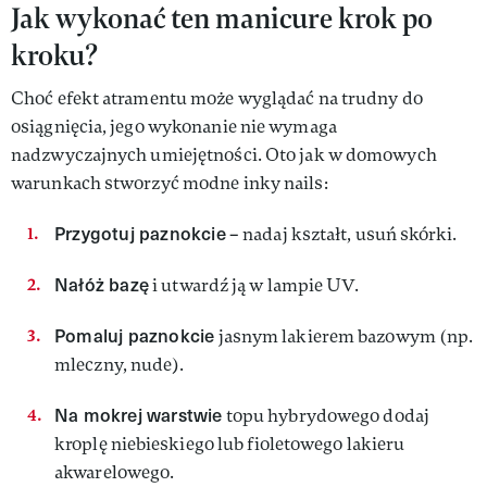
Jak wykonać ten manicure krok po
kroku?
Choć efekt atramentu może wyglądać na trudny do
osiągnięcia, jego wykonanie nie wymaga
nadzwyczajnych umiejętności. Oto jak w domowych
warunkach stworzyć modne inky nails:
Przygotuj paznokcie
– nadaj kształt, usuń skórki.
Nałóż bazę
i utwardź ją w lampie UV.
Pomaluj paznokcie
jasnym lakierem bazowym (np.
mleczny, nude).
Na mokrej warstwie
topu hybrydowego dodaj
kroplę niebieskiego lub fioletowego lakieru
akwarelowego.