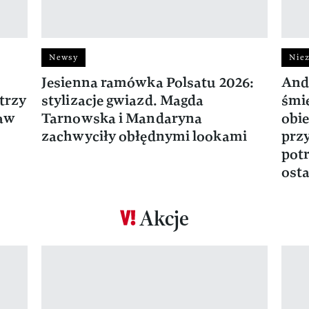
Newsy
Niez
Jesienna ramówka Polsatu 2026:
And
trzy
stylizacje gwiazd. Magda
śmie
ław
Tarnowska i Mandaryna
obie
zachwyciły obłędnymi lookami
prz
potr
osta
Akcje
Pokazywanie elementu 1 z 17