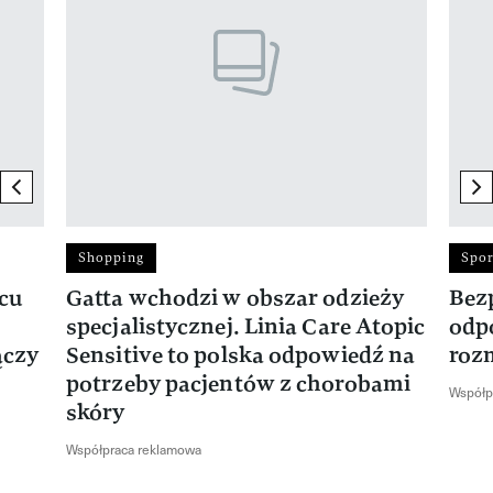
previous element
ne
Shopping
Spor
rcu
Gatta wchodzi w obszar odzieży
Bez
specjalistycznej. Linia Care Atopic
odp
ączy
Sensitive to polska odpowiedź na
roz
potrzeby pacjentów z chorobami
Współp
skóry
Współpraca reklamowa