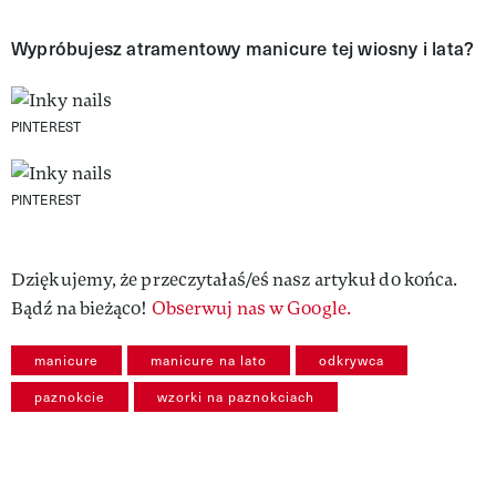
Wypróbujesz atramentowy manicure tej wiosny i lata?
PINTEREST
PINTEREST
Dziękujemy, że przeczytałaś/eś nasz artykuł do końca.
Bądź na bieżąco!
Obserwuj nas w Google.
manicure
manicure na lato
odkrywca
paznokcie
wzorki na paznokciach