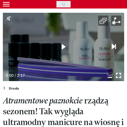
Skip
to
Gwiazdy
main
Ludzie
content
Moda
Uroda
Styl życia
Kultura
0:00 / 2:17
Wideo
Uroda
rządzą
Atramentowe paznokcie
Nasze akcje
sezonem! Tak wygląda
VIVA!ART
ultramodny manicure na wiosnę i
VIVA!MODA