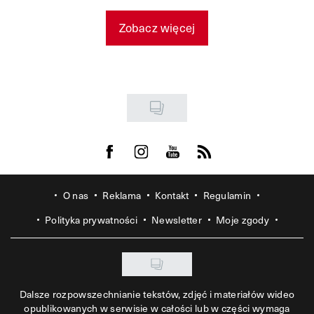
Zobacz więcej
Visit us on Facebook
Visit us on Instagram
Visit us on Youtube
Visit us on Rss
O nas
Reklama
Kontakt
Regulamin
Polityka prywatności
Newsletter
Moje zgody
Dalsze rozpowszechnianie tekstów, zdjęć i materiałów wideo
opublikowanych w serwisie w całości lub w części wymaga