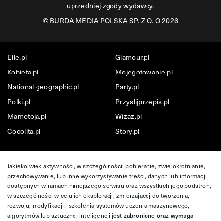
uprzedniej zgody wydawcy.
©
BURDA MEDIA POLSKA SP. Z O. O 2026
Elle.pl
Glamour.pl
Kobieta.pl
Mojegotowanie.pl
National-geographic.pl
Party.pl
Polki.pl
Przyslijprzepis.pl
Mamotoja.pl
Wizaz.pl
Cocolita.pl
Story.pl
Jakiekolwiek aktywności, w szczególności: pobieranie, zwielokrotnianie,
przechowywanie, lub inne wykorzystywanie treści, danych lub informacji
dostępnych w ramach niniejszego serwisu oraz wszystkich jego podstron,
w szczególności w celu ich eksploracji, zmierzającej do tworzenia,
rozwoju, modyfikacji i szkolenia systemów uczenia maszynowego,
algorytmów lub sztucznej inteligencji
jest zabronione oraz wymaga