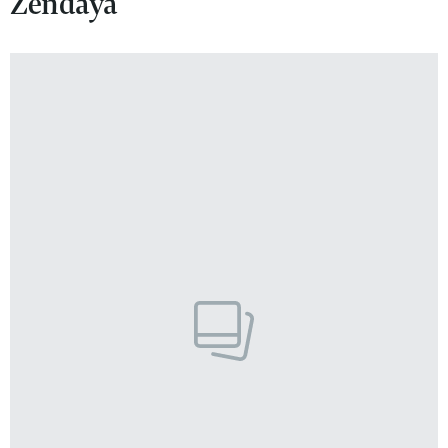
Zendaya
VIVA!LIFESTYLE
VIVA!MAN
VIVA!PEOPLE POWER
VIVA!ITAKA
MAGAZYN VIVA!