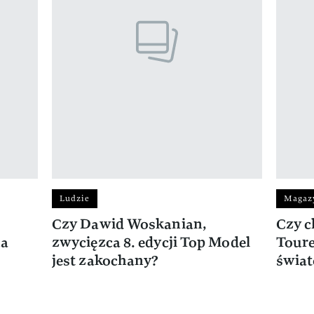
Ludzie
Magaz
Czy Dawid Woskanian,
Czy c
na
zwycięzca 8. edycji Top Model
Toure
jest zakochany?
świa