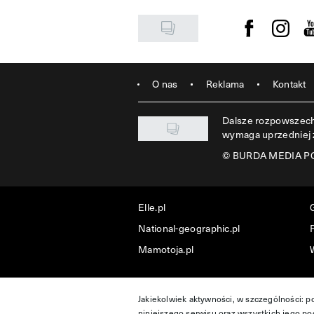
Visit us on F
Visit u
Vi
O nas
Reklama
Kontakt
Dalsze rozpowszechn
wymaga uprzedniej
©
BURDA MEDIA POL
Elle.pl
National-geographic.pl
P
Mamotoja.pl
Jakiekolwiek aktywności, w szczególności: p
niniejszego serwisu oraz wszystkich jego pod