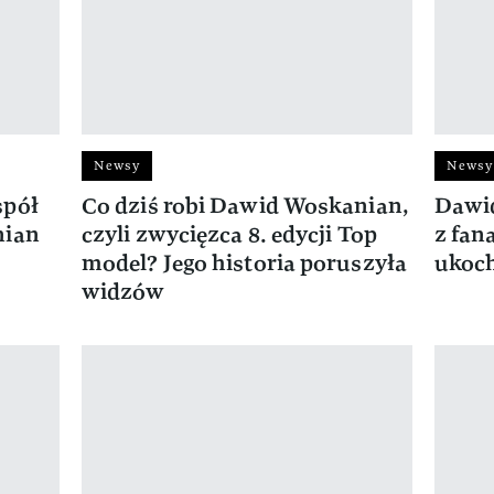
Newsy
Newsy
spół
Co dziś robi Dawid Woskanian,
Dawid
nian
czyli zwycięzca 8. edycji Top
z fan
model? Jego historia poruszyła
ukoc
widzów