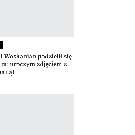
 Woskanian podzielił się
ami uroczym zdjęciem z
haną!