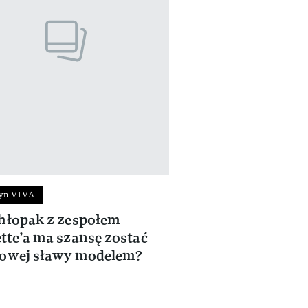
yn VIVA
hłopak z zespołem
tte’a ma szansę zostać
towej sławy modelem?