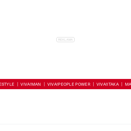
FESTYLE
VIVA!MAN
VIVA!PEOPLE POWER
VIVA!ITAKA
MA