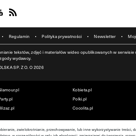
acebook
s on Instagram
sit us on Youtube
Visit us on Rss
Regulamin
Polityka prywatności
Newsletter
Moj
ianie tekstów, zdjęć i materiałów wideo opublikowanych w serwisie w
 zgody wydawcy.
SKA SP. Z O. O 2026
Glamour.pl
Kobieta.pl
arty.pl
Polki.pl
Wizaz.pl
Cocolita.pl
obieranie, zwielokrotnianie, przechowywanie, lub inne wykorzystywanie treści, 
stron, w szczególności w celu ich eksploracji, zmierzającej do tworzenia, rozwo