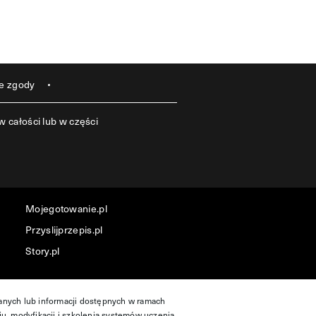
e zgody
 całości lub w części
Mojegotowanie.pl
Przyslijprzepis.pl
Story.pl
danych lub informacji dostępnych w ramach
ju, modyfikacji i szkolenia systemów uczenia