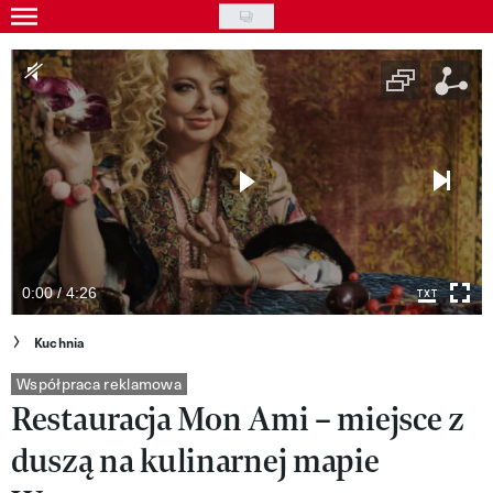
Skip
to
Gwiazdy
main
Ludzie
content
Moda
Uroda
Styl życia
Kultura
0:00 / 4:26
Wideo
Kuchnia
Nasze akcje
Współpraca reklamowa
Restauracja Mon Ami – miejsce z
VIVA!ART
duszą na kulinarnej mapie
VIVA!MODA