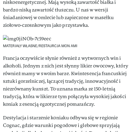
niskoenergetycznej. Mają wysoką zawartość białka i
bardzo niską zawartość tłuszczu. U nas w wersji
śniadaniowej w omlecie lub zapieczone w masełku
ziołowo-czosnkowym jako przystawka.
MATERIAŁY WŁASNE/RESTAURCJA MON AMI
Francja oczywiście słynie również z wytwornych win i
alkoholi. Jednym z nich jest słynny likier owocowy, który
również mamy w swoim barze. Kwintesencja francuskiej
sztuki gorzelniczej, łączącej tradycję, innowacyjność i
niezrównany kunszt. To uznana marka ze 150-letnią
tradycją, która w likierze tym połączyła wysokiej jakości
koniak z esencją egzotycznej pomarańczy.
Destylacja i starzenie koniaku odbywa się w regionie
Cognac, gdzie warunki pogodowe i glebowe sprzyjają