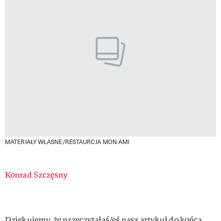
MATERIAŁY WŁASNE/RESTAURCJA MON AMI
Authors
Konrad Szczęsny
Dziękujemy, że przeczytałaś/eś nasz artykuł do końca.