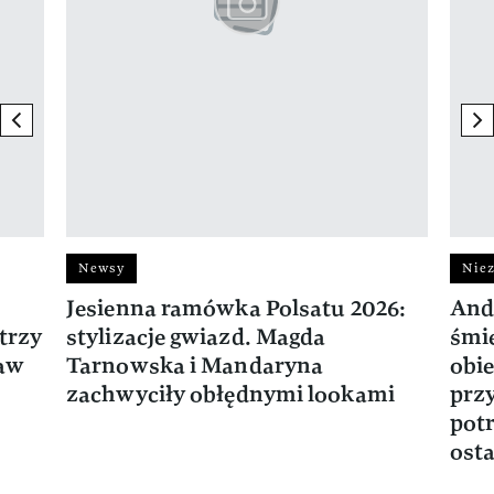
previous element
ne
Newsy
Niez
Jesienna ramówka Polsatu 2026:
And
trzy
stylizacje gwiazd. Magda
śmie
ław
Tarnowska i Mandaryna
obie
zachwyciły obłędnymi lookami
prz
potr
osta