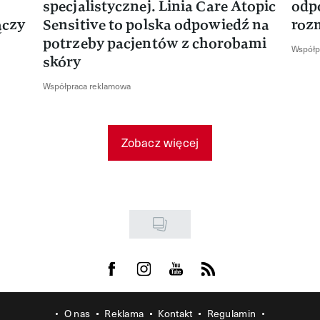
specjalistycznej. Linia Care Atopic
odp
ączy
Sensitive to polska odpowiedź na
roz
potrzeby pacjentów z chorobami
Współp
skóry
Współpraca reklamowa
Zobacz więcej
Visit us on Facebook
Visit us on Instagram
Visit us on Youtube
Visit us on Rss
O nas
Reklama
Kontakt
Regulamin