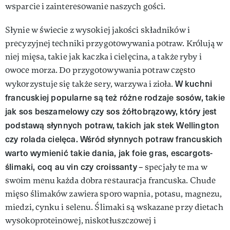
wsparcie i zainteresowanie naszych gości.
Słynie w świecie z wysokiej jakości składników i
precyzyjnej techniki przygotowywania potraw. Królują w
niej mięsa, takie jak kaczka i cielęcina, a także ryby i
owoce morza. Do przygotowywania potraw często
W kuchni
wykorzystuje się także sery, warzywa i zioła.
francuskiej popularne są też różne rodzaje sosów, takie
jak sos beszamelowy czy sos żółtobrązowy, który jest
podstawą słynnych potraw, takich jak stek Wellington
czy rolada cielęca. Wśród słynnych potraw francuskich
warto wymienić takie dania, jak foie gras, escargots-
ślimaki, coq au vin czy croissanty
– specjały te ma w
swoim menu każda dobra restauracja francuska. Chude
mięso ślimaków zawiera sporo wapnia, potasu, magnezu,
miedzi, cynku i selenu. Ślimaki są wskazane przy dietach
wysokoproteinowej, niskotłuszczowej i