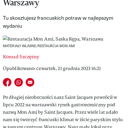
Warszawy
VIVA!LIFESTYLE
Tu skosztujesz francuskich potraw w najlepszym
VIVA!MAN
wydaniu
VIVA!PEOPLE POWER
VIVA!ITAKA
MATERIAŁY WŁASNE/RESTAURCJA MON AMI
MAGAZYN VIVA!
Konrad Szczęsny
Opublikowano: czwartek, 21 grudnia 2023 16:21
Udostępnij na facebook
Udostępnij na whatsapp
E-mail do przyjaciela
Po długiej nieobecności nasz Saint Jacques powrócił w
lipcu 2022 na warszawski rynek gastronomiczny pod
nazwą Mon Ami by Saint Jacques. Przez wiele lat udało
nam się tworzyć francuski klimat w iście paryskim stylu
w samym centrum Warszawy. Nasz mały lokal przy