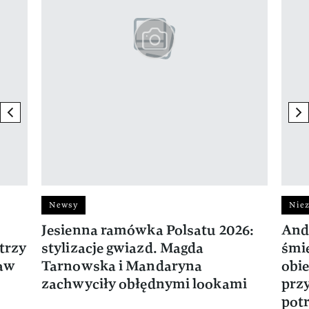
previous element
ne
Newsy
Niez
Jesienna ramówka Polsatu 2026:
And
trzy
stylizacje gwiazd. Magda
śmie
ław
Tarnowska i Mandaryna
obie
zachwyciły obłędnymi lookami
prz
potr