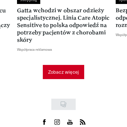
Shopping
Spor
rcu
Gatta wchodzi w obszar odzieży
Bez
specjalistycznej. Linia Care Atopic
odp
ączy
Sensitive to polska odpowiedź na
roz
potrzeby pacjentów z chorobami
Współp
skóry
Współpraca reklamowa
Zobacz więcej
Visit us on Facebook
Visit us on Instagram
Visit us on Youtube
Visit us on Rss