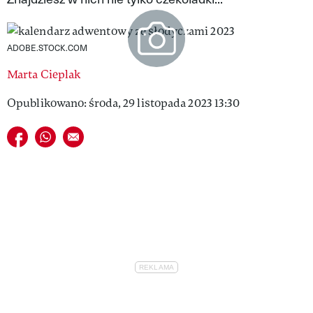
VIVA!LIFESTYLE
VIVA!MAN
ADOBE.STOCK.COM
Marta Cieplak
VIVA!PEOPLE POWER
Opublikowano: środa, 29 listopada 2023 13:30
VIVA!ITAKA
Udostępnij na facebook
Udostępnij na whatsapp
E-mail do przyjaciela
MAGAZYN VIVA!