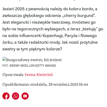
VIVA!LIFESTYLE
Jesień 2025 z pewnością należy do koloru bordo, a
zwłaszcza głębokiego odcienia „cherry burgund”.
VIVA!MAN
Jest elegancki i niezwykle twarzowy, mnóstwo go
VIVA!PEOPLE POWER
było na tegorocznych wybiegach, a teraz „testują” go
na sobie influencerki Kopenhagi, Paryża i Nowego
VIVA!ITAKA
Jorku, a także redaktorki mody. Jak nosić przytulne
MAGAZYN VIVA!
swetry w tym pięknym kolorze?
FOT. JEREMY MOELLER/GETTY IMAGES
Opracowała
Iwona Kwiecień
Opublikowano: niedziela, 28 września 2025 18:44
Udostępnij na facebook
Udostępnij na whatsapp
E-mail do przyjaciela