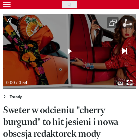
Skip
to
Gwiazdy
main
Ludzie
content
Moda
Uroda
Styl życia
Kultura
0:00 / 0:54
Wideo
Trendy
Sweter w odcieniu "cherry
Nasze akcje
burgund" to hit jesieni i nowa
VIVA!ART
obsesja redaktorek mody
VIVA!MODA