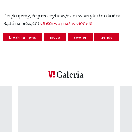
Dziękujemy, że przeczytałaś/eś nasz artykuł do końca.
Bądź na bieżąco!
Obserwuj nas w Google.
breaking news
moda
sweter
trendy
Galeria
Pokazywanie elementu 1 z 12