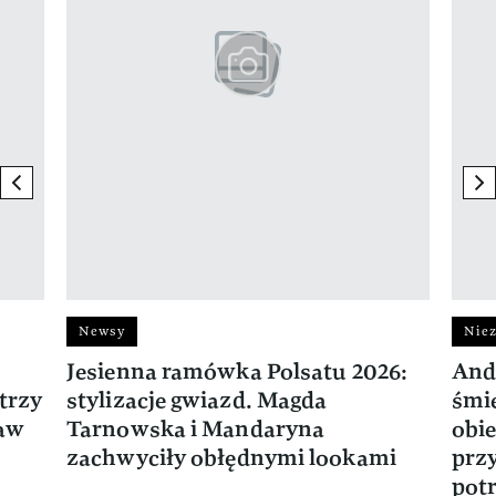
previous element
ne
Newsy
Niez
Jesienna ramówka Polsatu 2026:
And
trzy
stylizacje gwiazd. Magda
śmie
ław
Tarnowska i Mandaryna
obie
zachwyciły obłędnymi lookami
prz
potr