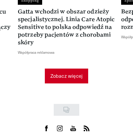
Shopping
Spor
rcu
Gatta wchodzi w obszar odzieży
Bez
specjalistycznej. Linia Care Atopic
odp
ączy
Sensitive to polska odpowiedź na
roz
potrzeby pacjentów z chorobami
Współp
skóry
Współpraca reklamowa
Zobacz więcej
Visit us on Facebook
Visit us on Instagram
Visit us on Youtube
Visit us on Rss