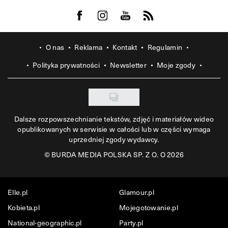
Visit us on Facebook
Visit us on Instagram
Visit us on Youtube
Visit us on Rss
O nas
Reklama
Kontakt
Regulamin
Polityka prywatności
Newsletter
Moje zgody
Dalsze rozpowszechnianie tekstów, zdjęć i materiałów wideo
opublikowanych w serwisie w całości lub w części wymaga
uprzedniej zgody wydawcy.
©
BURDA MEDIA POLSKA SP. Z O. O 2026
Elle.pl
Glamour.pl
Kobieta.pl
Mojegotowanie.pl
National-geographic.pl
Party.pl