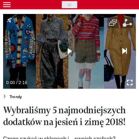
Skip
to
Gwiazdy
main
Ludzie
content
Moda
Uroda
Styl życia
Kultura
0:00 / 2:16
Wideo
Trendy
Wybraliśmy 5 najmodniejszych
Nasze akcje
dodatków na jesień i zimę 2018!
VIVA!ART
VIVA!MODA
Czego szukać w sklepach i… swoich szafach?