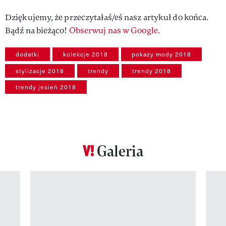
Dziękujemy, że przeczytałaś/eś nasz artykuł do końca.
Bądź na bieżąco!
Obserwuj nas w Google.
dodatki
kolekcje 2018
pokazy mody 2018
stylizacje 2018
trendy
trendy 2018
trendy jesień 2018
Galeria
Pokazywanie elementu 1 z 12