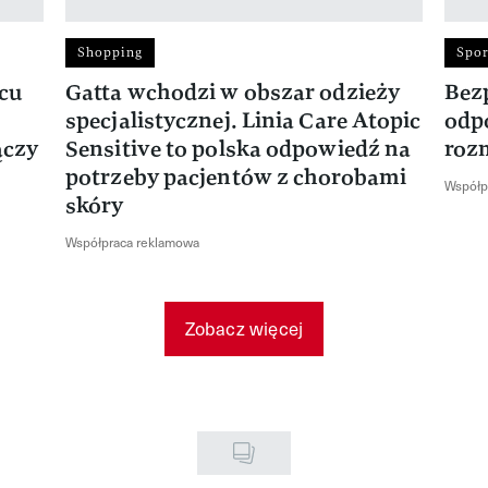
Shopping
Spor
rcu
Gatta wchodzi w obszar odzieży
Bez
specjalistycznej. Linia Care Atopic
odp
ączy
Sensitive to polska odpowiedź na
roz
potrzeby pacjentów z chorobami
Współp
skóry
Współpraca reklamowa
Zobacz więcej