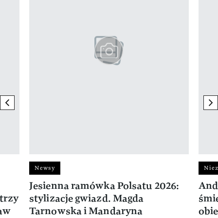
previous element
ne
Newsy
Niez
Jesienna ramówka Polsatu 2026:
And
trzy
stylizacje gwiazd. Magda
śmie
ław
Tarnowska i Mandaryna
obie