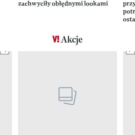
zachwyciły obłędnymi lookami
prz
potr
osta
Akcje
previous element
ne
Pokazywanie elementu 1 z 17