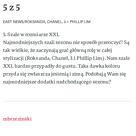
5 z 5
EAST NEWS/ROKSANDA, CHANEL, 3.1 PHILLIP LIM
5. Szale w rozmiarze XXL
Najmodniejszych szali sezonu nie sposób przeoczyć! Są
tak wielkie, że zaczynają grać główną rolę w całej
stylizacji (Roksanda, Chanel, 3.1 Phillip Lim). Nam szale
XXL bardzo przypadły do gustu. Taka dawka koloru
przyda się zwłaszcza jesienią i zimą. Podobają Wam się
najmodniejsze dodatki nadchodzącego sezonu?
Authors
mbrzezinski