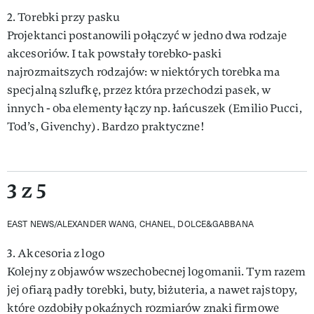
2. Torebki przy pasku
Projektanci postanowili połączyć w jedno dwa rodzaje
akcesoriów. I tak powstały torebko-paski
najrozmaitszych rodzajów: w niektórych torebka ma
specjalną szlufkę, przez która przechodzi pasek, w
innych - oba elementy łączy np. łańcuszek (Emilio Pucci,
Tod’s, Givenchy). Bardzo praktyczne!
3 z 5
EAST NEWS/ALEXANDER WANG, CHANEL, DOLCE&GABBANA
3. Akcesoria z logo
Kolejny z objawów wszechobecnej logomanii. Tym razem
jej ofiarą padły torebki, buty, biżuteria, a nawet rajstopy,
które ozdobiły pokaźnych rozmiarów znaki firmowe