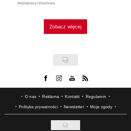
Współpraca reklamowa
Zobacz więcej
Visit us on Facebook
Visit us on Instagram
Visit us on Youtube
Visit us on Rss
O nas
Reklama
Kontakt
Regulamin
Polityka prywatności
Newsletter
Moje zgody