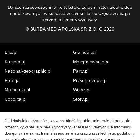
Dalsze rozpowszechnianie tekstów, zdjęć i materiałów wideo
opublikowanych w serwisie w całości lub w części wymaga
uprzedniej zgody wydawcy.
©
BURDA MEDIA POLSKA SP. Z O. O 2026
Elle.pl
Glamour.pl
Kobieta.pl
Mojegotowanie.pl
National-geographic.pl
Party.pl
Polki.pl
Przyslijprzepis.pl
Mamotoja.pl
Wizaz.pl
Cocolita.pl
Story.pl
Jakiekolwiek aktywności, w szczególności: pobieranie, zwielokrotnianie,
przechowywanie, lub inne wykorzystywanie treści, danych lub informacji
dostępnych w ramach niniejszego serwisu oraz wszystkich jego podstron,
w szczególności w celu ich eksploracji, zmierzającej do tworzenia,