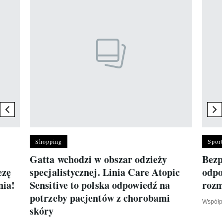
previous element
ne
Shopping
Spor
Gatta wchodzi w obszar odzieży
Bezp
ezę
specjalistycznej. Linia Care Atopic
odpo
nia!
Sensitive to polska odpowiedź na
roz
potrzeby pacjentów z chorobami
Współp
skóry