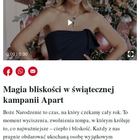
VIVA!LIFESTYLE
VIVA!MAN
VIVA!PEOPLE POWER
VIVA!ITAKA
0:00 / 0:30
MAGAZYN VIVA!
Udostępnij na facebook
Udostępnij na whatsapp
E-mail do przyjaciela
Magia bliskości w świątecznej
kampanii Apart
Boże Narodzenie to czas, na który czekamy cały rok. To
moment wyciszenia, zwolnienia tempa, w którym króluje
to, co najważniejsze – ciepło i bliskość. Każdy z nas
pragnie obdarować ukochaną osobę wyjątkowym