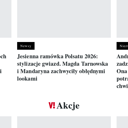
Newsy
Niez
óch
Jesienna ramówka Polsatu 2026:
Andr
h
stylizacje gwiazd. Magda Tarnowska
zadz
i
i Mandaryna zachwyciły obłędnymi
Ona 
lookami
potr
chwi
Akcje
Pokazywanie elementu 1 z 17