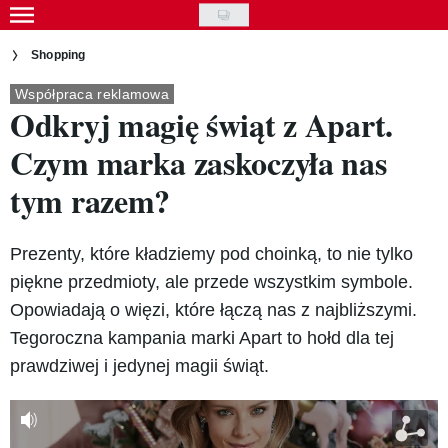
Skip
to
Gwiazdy
Shopping
main
Ludzie
Współpraca reklamowa
content
Odkryj magię świąt z Apart.
Moda
Czym marka zaskoczyła nas
Uroda
tym razem?
Styl życia
Prezenty, które kładziemy pod choinką, to nie tylko
Kultura
piękne przedmioty, ale przede wszystkim symbole.
Wideo
Opowiadają o więzi, które łączą nas z najbliższymi.
Tegoroczna kampania marki Apart to hołd dla tej
Nasze akcje
prawdziwej i jedynej magii świąt.
VIVA!ART
VIVA!MODA