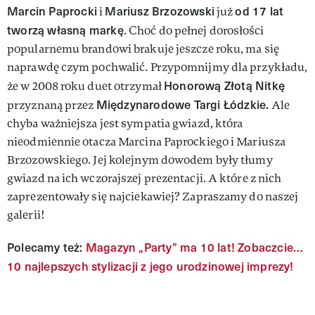
Marcin Paprocki
Mariusz Brzozowski
od 17 lat
i
już
tworzą własną markę
. Choć do pełnej dorosłości
popularnemu brandowi brakuje jeszcze roku, ma się
naprawdę czym pochwalić. Przypomnijmy dla przykładu,
Honorową Złotą Nitkę
że w 2008 roku duet otrzymał
Międzynarodowe Targi Łódzkie.
przyznaną przez
Ale
chyba ważniejsza jest sympatia gwiazd, która
nieodmiennie otacza Marcina Paprockiego i Mariusza
Brzozowskiego. Jej kolejnym dowodem były tłumy
gwiazd na ich wczorajszej prezentacji. A które z nich
zaprezentowały się najciekawiej? Zapraszamy do naszej
galerii!
Polecamy też:
Magazyn „Party” ma 10 lat! Zobaczcie…
10 najlepszych stylizacji z jego urodzinowej imprezy!