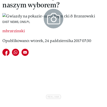
naszym wyborem?
VIVA!LIFESTYLE
VIVA!MAN
EAST NEWS, ONS.PL
VIVA!PEOPLE POWER
mbrzezinski
VIVA!ITAKA
Opublikowano: wtorek, 24 października 2017 07:30
MAGAZYN VIVA!
Udostępnij na facebook
Udostępnij na whatsapp
E-mail do przyjaciela