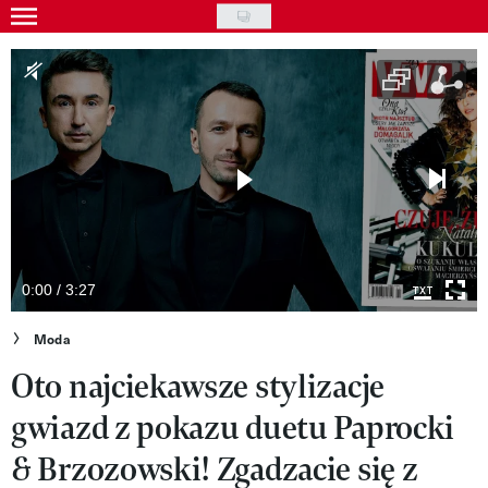
Skip
to
Gwiazdy
main
Ludzie
content
Moda
Uroda
Styl życia
Kultura
0:00 / 3:27
Wideo
Moda
Oto najciekawsze stylizacje
Nasze akcje
gwiazd z pokazu duetu Paprocki
VIVA!ART
& Brzozowski! Zgadzacie się z
VIVA!MODA