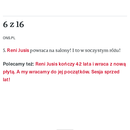
6 z 16
ONS.PL
Reni Jusis
5.
powraca na salony! I to w soczystym różu!
Polecamy też:
Reni Jusis kończy 42 lata i wraca z nową
płytą. A my wracamy do jej początków. Sesja sprzed
lat!