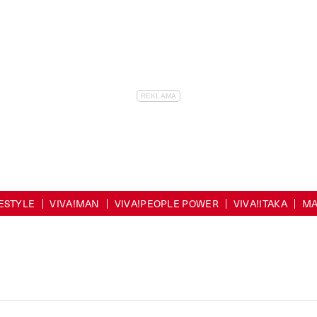
FESTYLE
VIVA!MAN
VIVA!PEOPLE POWER
VIVA!ITAKA
MA