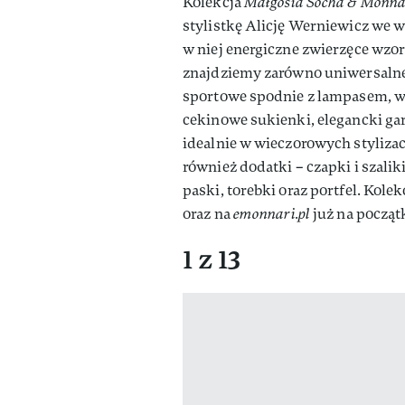
Kolekcja
Małgosia Socha & Monna
stylistkę Alicję Werniewicz we 
w niej energiczne zwierzęce wzor
znajdziemy zarówno uniwersalne,
sportowe spodnie z lampasem, wz
cekinowe sukienki, elegancki gar
idealnie w wieczorowych styliza
również dodatki – czapki i szali
paski, torebki oraz portfel. Kol
oraz na
emonnari.pl
już na począt
1 z 13