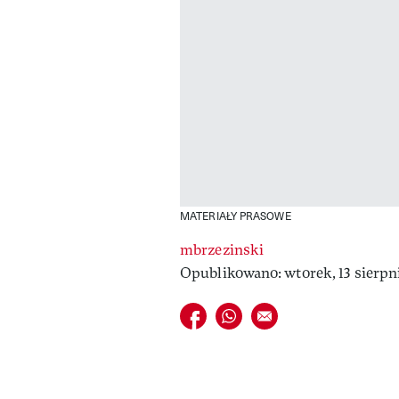
MATERIAŁY PRASOWE
mbrzezinski
Opublikowano: wtorek, 13 sierpni
Udostępnij na facebook
Udostępnij na whatsapp
E-mail do przyjaciela