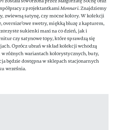
ri
została stworzona przez Małgorzatę Sochę oraz
współpracy z projektantkami
Monnari.
Znajdziemy
y, zwiewną satynę, czy mocne kolory. W kolekcji
 oversize’owe swetry, miękką bluzę z kapturem,
orzyste sukienki maxi na co dzień, jak i
nitur czy satynowe topy, które sprawdzą się
cjach. Oprócz ubrań w skład kolekcji wchodzą
ki w różnych wariantach kolorystycznych, buty,
ekcja będzie dostępna w sklepach stacjonarnych
ku września.