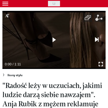
Skip
to
Gwiazdy
main
Ludzie
content
Moda
Uroda
Styl życia
Kultura
0:00 / 1:11
Wideo
Ikony stylu
"Radość leży w uczuciach, jakimi
Nasze akcje
ludzie darzą siebie nawzajem".
VIVA!ART
Anja Rubik z mężem reklamuje
VIVA!MODA