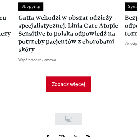
Shopping
Spor
rcu
Gatta wchodzi w obszar odzieży
Bez
specjalistycznej. Linia Care Atopic
odp
ączy
Sensitive to polska odpowiedź na
roz
potrzeby pacjentów z chorobami
Współp
skóry
Współpraca reklamowa
Zobacz więcej