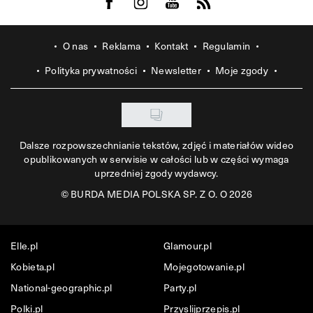
Visit us on Facebook
Visit us on Instagram
Visit us on Youtube
Visit us on Rss
O nas
Reklama
Kontakt
Regulamin
Polityka prywatności
Newsletter
Moje zgody
Dalsze rozpowszechnianie tekstów, zdjęć i materiałów wideo
opublikowanych w serwisie w całości lub w części wymaga
uprzedniej zgody wydawcy.
©
BURDA MEDIA POLSKA SP. Z O. O 2026
Elle.pl
Glamour.pl
Kobieta.pl
Mojegotowanie.pl
National-geographic.pl
Party.pl
Polki.pl
Przyslijprzepis.pl