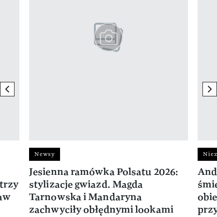
previous element
ne
Newsy
Niez
Jesienna ramówka Polsatu 2026:
And
trzy
stylizacje gwiazd. Magda
śmie
ław
Tarnowska i Mandaryna
obie
zachwyciły obłędnymi lookami
prz