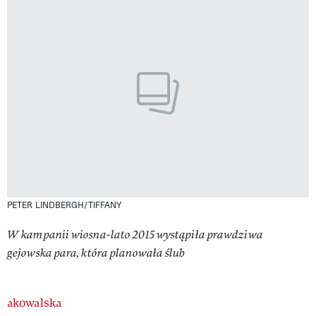
PETER LINDBERGH/TIFFANY
W kampanii wiosna-lato 2015 wystąpiła prawdziwa
gejowska para, która planowała ślub
Authors
akowalska