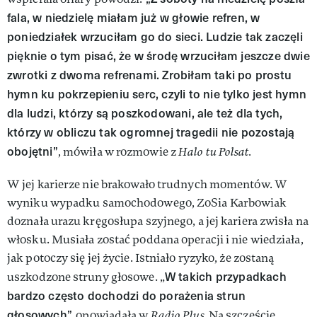
fala, w niedzielę miałam już w głowie refren, w
poniedziałek wrzuciłam go do sieci. Ludzie tak zaczęli
pięknie o tym pisać, że w środę wrzuciłam jeszcze dwie
zwrotki z dwoma refrenami. Zrobiłam taki po prostu
hymn ku pokrzepieniu serc, czyli to nie tylko jest hymn
dla ludzi, którzy są poszkodowani, ale też dla tych,
którzy w obliczu tak ogromnej tragedii nie pozostają
obojętni”
, mówiła w rozmowie z
Halo tu Polsat.
W jej karierze nie brakowało trudnych momentów. W
wyniku wypadku samochodowego, ZoSia Karbowiak
doznała urazu kręgosłupa szyjnego, a jej kariera zwisła na
włosku. Musiała zostać poddana operacji i nie wiedziała,
jak potoczy się jej życie. Istniało ryzyko, że zostaną
W takich przypadkach
uszkodzone struny głosowe. „
bardzo często dochodzi do porażenia strun
głosowych”,
opowiadała w
Radio Plus.
Na szczęście