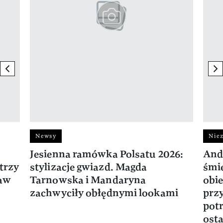
previous element
ne
Newsy
Niez
Jesienna ramówka Polsatu 2026:
And
trzy
stylizacje gwiazd. Magda
śmie
ław
Tarnowska i Mandaryna
obie
zachwyciły obłędnymi lookami
prz
potr
osta