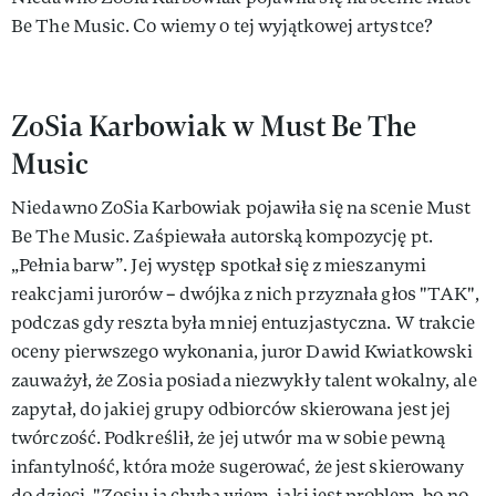
Be The Music. Co wiemy o tej wyjątkowej artystce?
ZoSia Karbowiak w Must Be The
Music
Niedawno ZoSia Karbowiak pojawiła się na scenie Must
Be The Music. Zaśpiewała autorską kompozycję pt.
„Pełnia barw”. Jej występ spotkał się z mieszanymi
reakcjami jurorów – dwójka z nich przyznała głos "TAK",
podczas gdy reszta była mniej entuzjastyczna. W trakcie
oceny pierwszego wykonania, juror Dawid Kwiatkowski
zauważył, że Zosia posiada niezwykły talent wokalny, ale
zapytał, do jakiej grupy odbiorców skierowana jest jej
twórczość. Podkreślił, że jej utwór ma w sobie pewną
infantylność, która może sugerować, że jest skierowany
do dzieci. "Zosiu ja chyba wiem, jaki jest problem, bo no