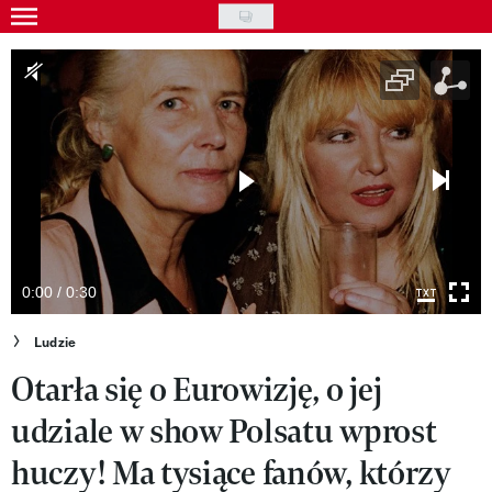
Skip
to
Gwiazdy
main
Ludzie
content
Moda
Uroda
Styl życia
Kultura
0:00 / 0:30
Wideo
Ludzie
Otarła się o Eurowizję, o jej
Nasze akcje
udziale w show Polsatu wprost
VIVA!ART
huczy! Ma tysiące fanów, którzy
VIVA!MODA