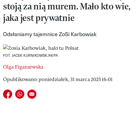
stoją za nią murem. Mało kto wie,
VIVA!LIFESTYLE
jaka jest prywatnie
VIVA!MAN
Odsłaniamy tajemnice ZoSi Karbowiak
VIVA!PEOPLE POWER
VIVA!ITAKA
FOT. JACEK KURNIKOWSK/AKPA
MAGAZYN VIVA!
Olga Figaszewska
Opublikowano: poniedziałek, 31 marca 2025 16:01
Udostępnij na facebook
Udostępnij na whatsapp
E-mail do przyjaciela