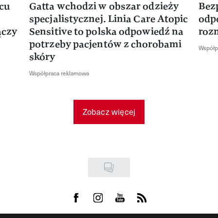
rcu
Gatta wchodzi w obszar odzieży
Bez
specjalistycznej. Linia Care Atopic
odp
ączy
Sensitive to polska odpowiedź na
roz
potrzeby pacjentów z chorobami
Współp
skóry
Współpraca reklamowa
Zobacz więcej
Visit us on Facebook
Visit us on Instagram
Visit us on Youtube
Visit us on Rss