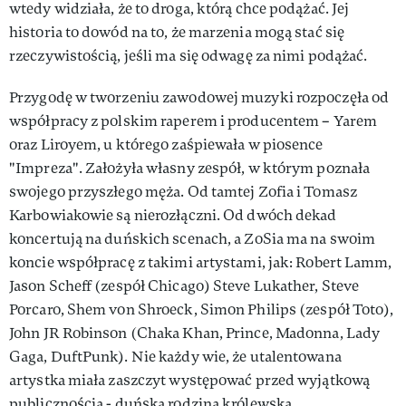
wtedy widziała, że to droga, którą chce podążać. Jej
historia to dowód na to, że marzenia mogą stać się
rzeczywistością, jeśli ma się odwagę za nimi podążać.
Przygodę w tworzeniu zawodowej muzyki rozpoczęła od
współpracy z polskim raperem i producentem – Yarem
oraz Liroyem, u którego zaśpiewała w piosence
"Impreza". Założyła własny zespół, w którym poznała
swojego przyszłego męża. Od tamtej Zofia i Tomasz
Karbowiakowie są nierozłączni. Od dwóch dekad
koncertują na duńskich scenach, a ZoSia ma na swoim
koncie współpracę z takimi artystami, jak: Robert Lamm,
Jason Scheff (zespół Chicago) Steve Lukather, Steve
Porcaro, Shem von Shroeck, Simon Philips (zespół Toto),
John JR Robinson (Chaka Khan, Prince, Madonna, Lady
Gaga, DuftPunk). Nie każdy wie, że utalentowana
artystka miała zaszczyt występować przed wyjątkową
publicznością - duńską rodziną królewską.