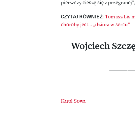
pierwszy cieszę się z przegranej”
CZYTAJ RÓWNIEŻ:
Tomasz Lis m
choroby jest... „dziura w sercu”
Wojciech Szczęs
____
Authors
Karol Sowa