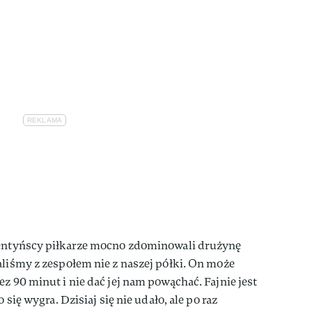
gentyńscy piłkarze mocno zdominowali drużynę
aliśmy z zespołem nie z naszej półki. On może
z 90 minut i nie dać jej nam powąchać. Fajnie jest
 się wygra. Dzisiaj się nie udało, ale po raz