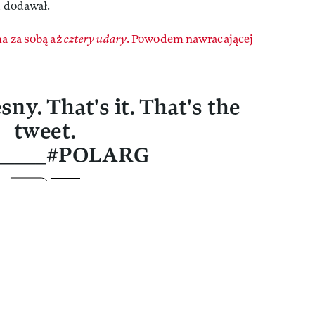
, dodawał.
a za sobą aż
cztery udary
. Powodem nawracającej
ny. That's it. That's the
tweet.
______#POLARG