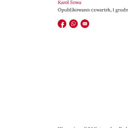
Karol Sowa
Opublikowano: czwartek, 1 grudn
Udostępnij na facebook
Udostępnij na whatsapp
E-mail do przyjaciela