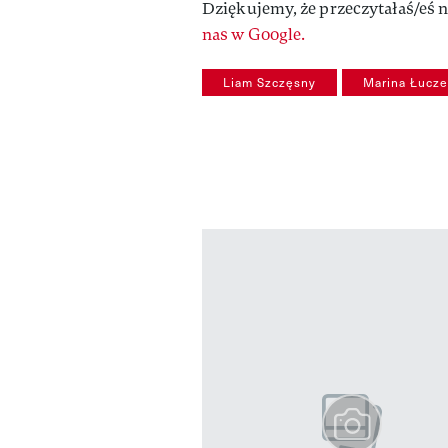
Dziękujemy, że przeczytałaś/eś n
nas w Google.
Liam Szczęsny
Marina Łucz
Pokazywanie elementów od 1 do 3 
previous element