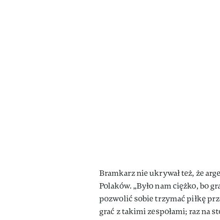
Bramkarz nie ukrywał też, że ar
Polaków. „Było nam ciężko, bo gr
pozwolić sobie trzymać piłkę prze
grać z takimi zespołami; raz na sto