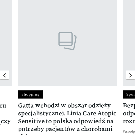
Pokazywanie elementu 1 z 17
previous element
ne
Shopping
Spor
rcu
Gatta wchodzi w obszar odzieży
Bez
specjalistycznej. Linia Care Atopic
odp
ączy
Sensitive to polska odpowiedź na
roz
potrzeby pacjentów z chorobami
Współp