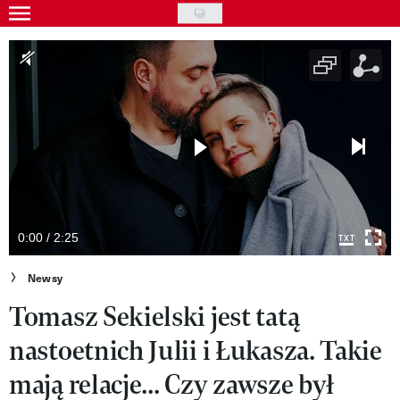
Skip
to
Gwiazdy
main
Ludzie
content
Moda
Uroda
Styl życia
Kultura
0:00 / 2:25
Wideo
Newsy
Tomasz Sekielski jest tatą
Nasze akcje
nastoetnich Julii i Łukasza. Takie
VIVA!ART
mają relacje... Czy zawsze był
VIVA!MODA