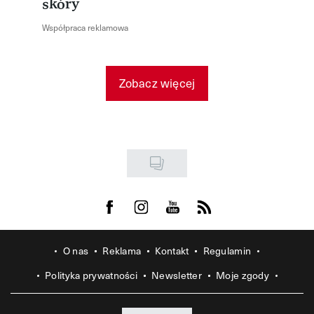
skóry
Współpraca reklamowa
Zobacz więcej
Visit us on Facebook
Visit us on Instagram
Visit us on Youtube
Visit us on Rss
O nas
Reklama
Kontakt
Regulamin
Polityka prywatności
Newsletter
Moje zgody