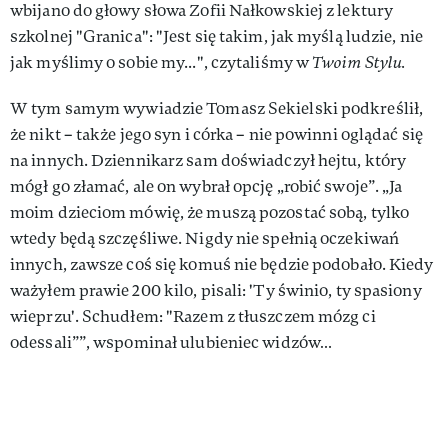
wbijano do głowy słowa Zofii Nałkowskiej z lektury
szkolnej "Granica": "Jest się takim, jak myślą ludzie, nie
jak myślimy o sobie my...", czytaliśmy w
Twoim Stylu.
W tym samym wywiadzie Tomasz Sekielski podkreślił,
że nikt – także jego syn i córka – nie powinni oglądać się
na innych. Dziennikarz sam doświadczył hejtu, który
mógł go złamać, ale on wybrał opcję „robić swoje”. „Ja
moim dzieciom mówię, że muszą pozostać sobą, tylko
wtedy będą szczęśliwe. Nigdy nie spełnią oczekiwań
innych, zawsze coś się komuś nie będzie podobało. Kiedy
ważyłem prawie 200 kilo, pisali: 'Ty świnio, ty spasiony
wieprzu'. Schudłem: "Razem z tłuszczem mózg ci
odessali””, wspominał ulubieniec widzów…