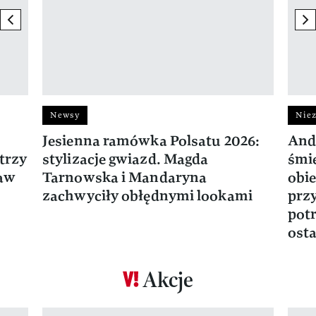
previous element
ne
Newsy
Niez
Jesienna ramówka Polsatu 2026:
And
trzy
stylizacje gwiazd. Magda
śmie
ław
Tarnowska i Mandaryna
obie
zachwyciły obłędnymi lookami
prz
potr
osta
Akcje