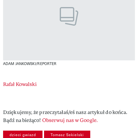
ADAM JANKOWSKI/REPORTER
Authors
Rafał Kowalski
Dziękujemy, że przeczytałaś/eś nasz artykuł do końca.
Bądź na bieżąco!
Obserwuj nas w Google.
dzieci gwiazd
Tomasz Sekielski