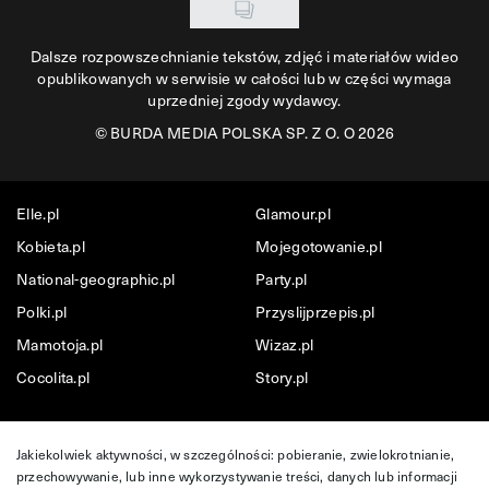
Dalsze rozpowszechnianie tekstów, zdjęć i materiałów wideo
opublikowanych w serwisie w całości lub w części wymaga
uprzedniej zgody wydawcy.
©
BURDA MEDIA POLSKA SP. Z O. O 2026
Elle.pl
Glamour.pl
Kobieta.pl
Mojegotowanie.pl
National-geographic.pl
Party.pl
Polki.pl
Przyslijprzepis.pl
Mamotoja.pl
Wizaz.pl
Cocolita.pl
Story.pl
Jakiekolwiek aktywności, w szczególności: pobieranie, zwielokrotnianie,
przechowywanie, lub inne wykorzystywanie treści, danych lub informacji