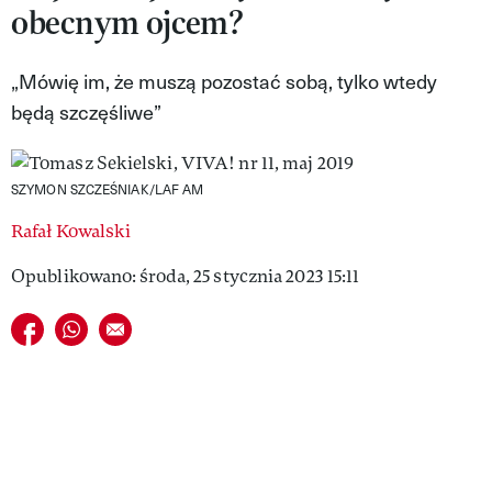
obecnym ojcem?
VIVA!LIFESTYLE
VIVA!MAN
„Mówię im, że muszą pozostać sobą, tylko wtedy
będą szczęśliwe”
VIVA!PEOPLE POWER
VIVA!ITAKA
SZYMON SZCZEŚNIAK/LAF AM
MAGAZYN VIVA!
Rafał Kowalski
Opublikowano: środa, 25 stycznia 2023 15:11
Udostępnij na facebook
Udostępnij na whatsapp
E-mail do przyjaciela