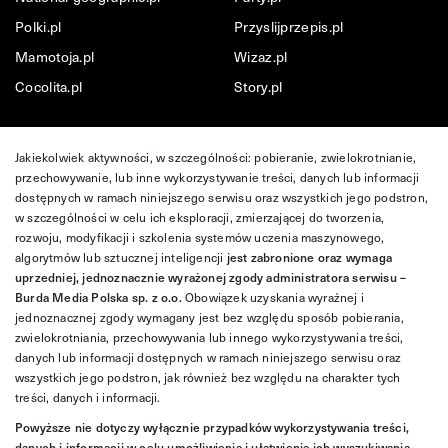
Polki.pl
Przyslijprzepis.pl
Mamotoja.pl
Wizaz.pl
Cocolita.pl
Story.pl
Jakiekolwiek aktywności, w szczególności: pobieranie, zwielokrotnianie,
przechowywanie, lub inne wykorzystywanie treści, danych lub informacji
dostępnych w ramach niniejszego serwisu oraz wszystkich jego podstron,
w szczególności w celu ich eksploracji, zmierzającej do tworzenia,
rozwoju, modyfikacji i szkolenia systemów uczenia maszynowego,
algorytmów lub sztucznej inteligencji
jest zabronione oraz wymaga
uprzedniej, jednoznacznie wyrażonej zgody administratora serwisu –
Burda Media Polska sp. z o.o.
Obowiązek uzyskania wyraźnej i
jednoznacznej zgody wymagany jest bez względu sposób pobierania,
zwielokrotniania, przechowywania lub innego wykorzystywania treści,
danych lub informacji dostępnych w ramach niniejszego serwisu oraz
wszystkich jego podstron, jak również bez względu na charakter tych
treści, danych i informacji.
Powyższe nie dotyczy wyłącznie przypadków wykorzystywania treści,
danych i informacji w celu umożliwienia i ułatwienia ich wyszukiwania