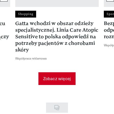
Shopping
Spor
rcu
Gatta wchodzi w obszar odzieży
Bez
specjalistycznej. Linia Care Atopic
odp
ączy
Sensitive to polska odpowiedź na
roz
potrzeby pacjentów z chorobami
Współp
skóry
Współpraca reklamowa
Zobacz więcej