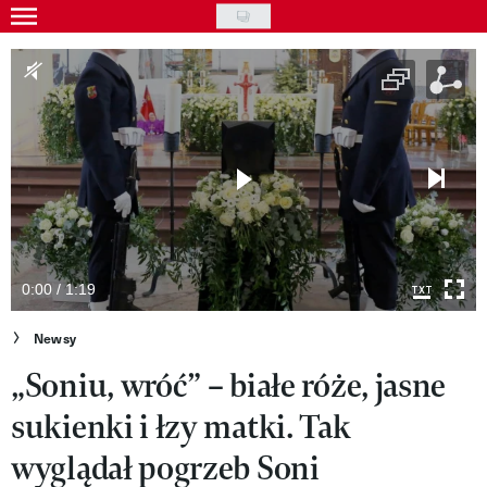
Skip
to
Gwiazdy
main
Ludzie
content
Moda
Uroda
Styl życia
Kultura
0:00 / 1:19
Wideo
Newsy
„Soniu, wróć” – białe róże, jasne
Nasze akcje
sukienki i łzy matki. Tak
VIVA!ART
wyglądał pogrzeb Soni
VIVA!MODA