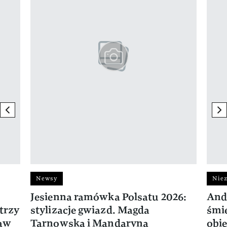
previous element
ne
Newsy
Niez
Jesienna ramówka Polsatu 2026:
And
trzy
stylizacje gwiazd. Magda
śmie
ław
Tarnowska i Mandaryna
obie