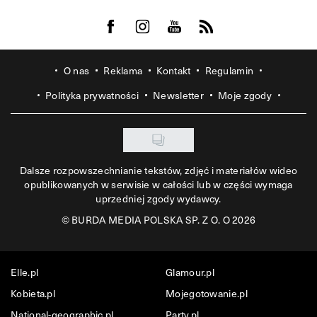
Visit us on Facebook
Visit us on Instagram
Visit us on Youtube
Visit us on Rss
O nas
Reklama
Kontakt
Regulamin
Polityka prywatności
Newsletter
Moje zgody
Dalsze rozpowszechnianie tekstów, zdjęć i materiałów wideo
opublikowanych w serwisie w całości lub w części wymaga
uprzedniej zgody wydawcy.
©
BURDA MEDIA POLSKA SP. Z O. O 2026
Elle.pl
Glamour.pl
Kobieta.pl
Mojegotowanie.pl
National-geographic.pl
Party.pl