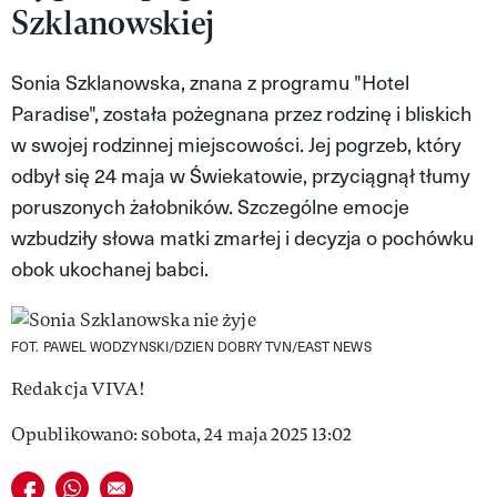
Szklanowskiej
VIVA!LIFESTYLE
VIVA!MAN
Sonia Szklanowska, znana z programu "Hotel
Paradise", została pożegnana przez rodzinę i bliskich
VIVA!PEOPLE POWER
w swojej rodzinnej miejscowości. Jej pogrzeb, który
VIVA!ITAKA
odbył się 24 maja w Świekatowie, przyciągnął tłumy
poruszonych żałobników. Szczególne emocje
MAGAZYN VIVA!
wzbudziły słowa matki zmarłej i decyzja o pochówku
obok ukochanej babci.
FOT. PAWEL WODZYNSKI/DZIEN DOBRY TVN/EAST NEWS
Redakcja VIVA!
Opublikowano: sobota, 24 maja 2025 13:02
Udostępnij na facebook
Udostępnij na whatsapp
E-mail do przyjaciela