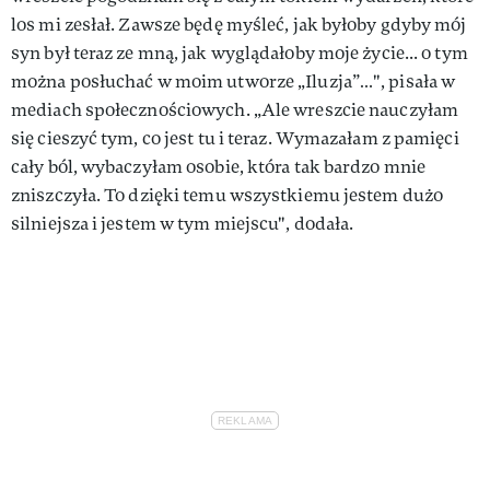
los mi zesłał. Zawsze będę myśleć, jak byłoby gdyby mój
syn był teraz ze mną, jak wyglądałoby moje życie... o tym
można posłuchać w moim utworze „Iluzja”…", pisała w
mediach społecznościowych. „Ale wreszcie nauczyłam
się cieszyć tym, co jest tu i teraz. Wymazałam z pamięci
cały ból, wybaczyłam osobie, która tak bardzo mnie
zniszczyła. To dzięki temu wszystkiemu jestem dużo
silniejsza i jestem w tym miejscu", dodała.