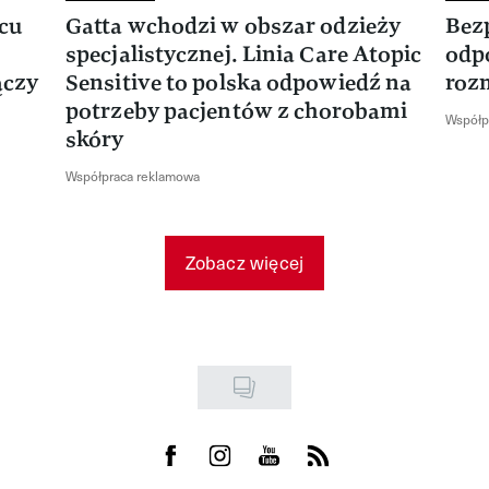
rcu
Gatta wchodzi w obszar odzieży
Bez
specjalistycznej. Linia Care Atopic
odp
ączy
Sensitive to polska odpowiedź na
roz
potrzeby pacjentów z chorobami
Współp
skóry
Współpraca reklamowa
Zobacz więcej
Visit us on Facebook
Visit us on Instagram
Visit us on Youtube
Visit us on Rss