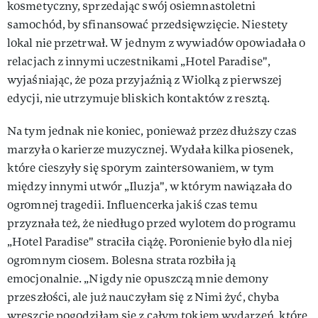
kosmetyczny, sprzedając swój osiemnastoletni
samochód, by sfinansować przedsięwzięcie. Niestety
lokal nie przetrwał. W jednym z wywiadów opowiadała o
relacjach z innymi uczestnikami „Hotel Paradise",
wyjaśniając, że poza przyjaźnią z Wiolką z pierwszej
edycji, nie utrzymuje bliskich kontaktów z resztą.
Na tym jednak nie koniec, ponieważ przez dłuższy czas
marzyła o karierze muzycznej. Wydała kilka piosenek,
które cieszyły się sporym zaintersowaniem, w tym
między innymi utwór „Iluzja", w którym nawiązała do
ogromnej tragedii. Influencerka jakiś czas temu
przyznała też, że niedługo przed wylotem do programu
„Hotel Paradise" straciła ciążę. Poronienie było dla niej
ogromnym ciosem. Bolesna strata rozbiła ją
emocjonalnie. „Nigdy nie opuszczą mnie demony
przeszłości, ale już nauczyłam się z Nimi żyć, chyba
wreszcie pogodziłam się z całym tokiem wydarzeń, które