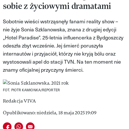
sobie z życiowymi dramatami
VIVA!LIFESTYLE
VIVA!MAN
Sobotnie wieści wstrząsnęły fanami reality show –
nie żyje Sonia Szklanowska, znana z drugiej edycji
VIVA!PEOPLE POWER
„Hotel Paradise". 25-letnia influencerka z Bydgoszczy
VIVA!ITAKA
odeszła zbyt wcześnie. Jej śmierć poruszyła
internautów i przyjaciół, którzy nie kryją bólu oraz
MAGAZYN VIVA!
wystosowali apel do stacji TVN. Na ten moment nie
znamy oficjalnej przyczyny śmierci.
FOT. PIOTR KAMIONKA/REPORTER
Redakcja VIVA
Opublikowano: niedziela, 18 maja 2025 19:09
Udostępnij na facebook
Udostępnij na whatsapp
E-mail do przyjaciela