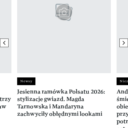
previous element
ne
Newsy
Niez
Jesienna ramówka Polsatu 2026:
And
trzy
stylizacje gwiazd. Magda
śmie
ław
Tarnowska i Mandaryna
obie
zachwyciły obłędnymi lookami
prz
potr