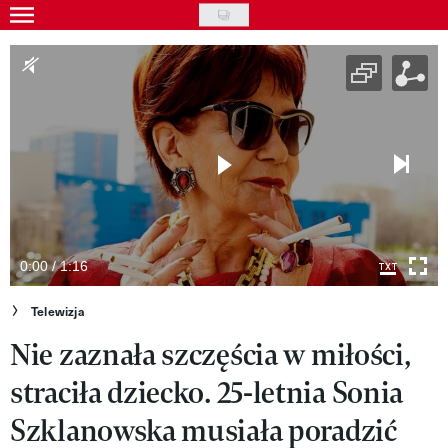
Skip
to
Gwiazdy
main
Ludzie
content
Moda
Uroda
Styl życia
Kultura
0:00 / 1:16
Wideo
Telewizja
Nie zaznała szczęścia w miłości,
Nasze akcje
straciła dziecko. 25-letnia Sonia
VIVA!ART
Szklanowska musiała poradzić
VIVA!MODA