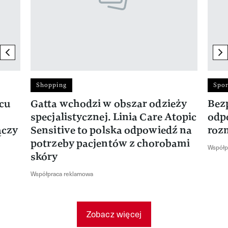
previous element
ne
Shopping
Spor
rcu
Gatta wchodzi w obszar odzieży
Bez
specjalistycznej. Linia Care Atopic
odp
ączy
Sensitive to polska odpowiedź na
roz
potrzeby pacjentów z chorobami
Współp
skóry
Współpraca reklamowa
Zobacz więcej