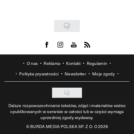
Visit us on Facebook
Visit us on Instagram
Visit us on Youtube
Visit us on Rss
O nas
Reklama
Kontakt
Regulamin
Polityka prywatności
Newsletter
Moje zgody
Dalsze rozpowszechnianie tekstów, zdjęć i materiałów wideo
opublikowanych w serwisie w całości lub w części wymaga
uprzedniej zgody wydawcy.
©
BURDA MEDIA POLSKA SP. Z O. O 2026