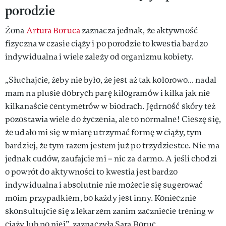
porodzie
Żona
Artura Boruca
zaznacza jednak, że aktywność
fizyczna w czasie ciąży i po porodzie to kwestia bardzo
indywidualna i wiele zależy od organizmu kobiety.
„Słuchajcie, żeby nie było, że jest aż tak kolorowo… nadal
mam na plusie dobrych parę kilogramów i kilka jak nie
kilkanaście centymetrów w biodrach. Jędrność skóry też
pozostawia wiele do życzenia, ale to normalne! Cieszę się,
że udało mi się w miarę utrzymać formę w ciąży, tym
bardziej, że tym razem jestem już po trzydziestce. Nie ma
jednak cudów, zaufajcie mi – nic za darmo. A jeśli chodzi
o powrót do aktywności to kwestia jest bardzo
indywidualna i absolutnie nie możecie się sugerować
moim przypadkiem, bo każdy jest inny. Koniecznie
skonsultujcie się z lekarzem zanim zaczniecie trening w
ciąży lub po niej”, zaznaczyła Sara Boruc.