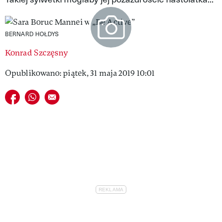
VIVA!LIFESTYLE
VIVA!MAN
BERNARD HOŁDYS
Konrad Szczęsny
VIVA!PEOPLE POWER
Opublikowano: piątek, 31 maja 2019 10:01
VIVA!ITAKA
Udostępnij na facebook
Udostępnij na whatsapp
E-mail do przyjaciela
MAGAZYN VIVA!