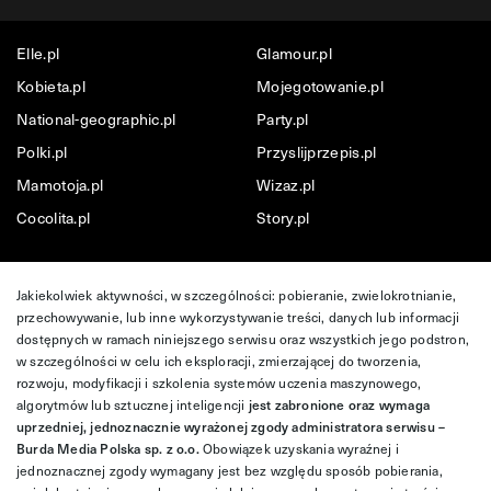
Elle.pl
Glamour.pl
Kobieta.pl
Mojegotowanie.pl
National-geographic.pl
Party.pl
Polki.pl
Przyslijprzepis.pl
Mamotoja.pl
Wizaz.pl
Cocolita.pl
Story.pl
Jakiekolwiek aktywności, w szczególności: pobieranie, zwielokrotnianie,
przechowywanie, lub inne wykorzystywanie treści, danych lub informacji
dostępnych w ramach niniejszego serwisu oraz wszystkich jego podstron,
w szczególności w celu ich eksploracji, zmierzającej do tworzenia,
rozwoju, modyfikacji i szkolenia systemów uczenia maszynowego,
algorytmów lub sztucznej inteligencji
jest zabronione oraz wymaga
uprzedniej, jednoznacznie wyrażonej zgody administratora serwisu –
Burda Media Polska sp. z o.o.
Obowiązek uzyskania wyraźnej i
jednoznacznej zgody wymagany jest bez względu sposób pobierania,