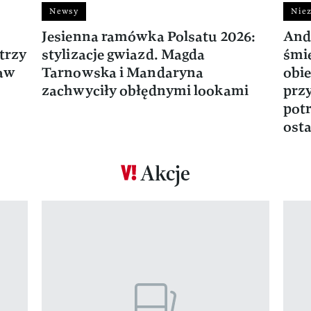
Newsy
Niez
Jesienna ramówka Polsatu 2026:
And
trzy
stylizacje gwiazd. Magda
śmie
ław
Tarnowska i Mandaryna
obie
zachwyciły obłędnymi lookami
prz
potr
osta
Akcje
Pokazywanie elementu 1 z 17