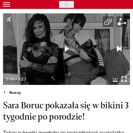
Skip
to
Gwiazdy
main
Ludzie
content
Moda
Uroda
Styl życia
Kultura
0:00 / 2:23
Wideo
Newsy
Sara Boruc pokazała się w bikini 3
Nasze akcje
tygodnie po porodzie!
VIVA!ART
VIVA!MODA
Takiej sylwetki mogłaby jej pozazdrościć nastolatka...