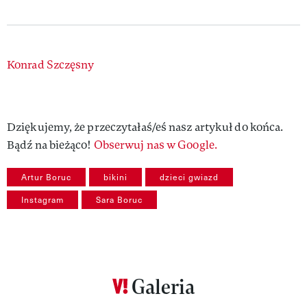
Authors
Konrad Szczęsny
Dziękujemy, że przeczytałaś/eś nasz artykuł do końca.
Bądź na bieżąco!
Obserwuj nas w Google.
Artur Boruc
bikini
dzieci gwiazd
Instagram
Sara Boruc
Galeria