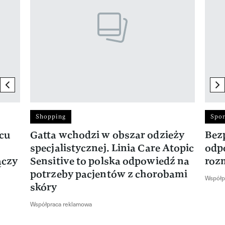
previous element
ne
Shopping
Spor
rcu
Gatta wchodzi w obszar odzieży
Bez
specjalistycznej. Linia Care Atopic
odp
ączy
Sensitive to polska odpowiedź na
roz
potrzeby pacjentów z chorobami
Współp
skóry
Współpraca reklamowa