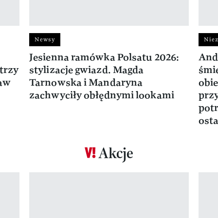
Newsy
Niez
Jesienna ramówka Polsatu 2026:
And
trzy
stylizacje gwiazd. Magda
śmie
ław
Tarnowska i Mandaryna
obie
zachwyciły obłędnymi lookami
prz
potr
osta
Akcje
Pokazywanie elementu 1 z 17