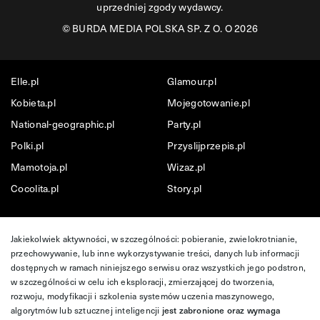
uprzedniej zgody wydawcy.
©
BURDA MEDIA POLSKA SP. Z O. O 2026
Elle.pl
Glamour.pl
Kobieta.pl
Mojegotowanie.pl
National-geographic.pl
Party.pl
Polki.pl
Przyslijprzepis.pl
Mamotoja.pl
Wizaz.pl
Cocolita.pl
Story.pl
Jakiekolwiek aktywności, w szczególności: pobieranie, zwielokrotnianie,
przechowywanie, lub inne wykorzystywanie treści, danych lub informacji
dostępnych w ramach niniejszego serwisu oraz wszystkich jego podstron,
w szczególności w celu ich eksploracji, zmierzającej do tworzenia,
rozwoju, modyfikacji i szkolenia systemów uczenia maszynowego,
algorytmów lub sztucznej inteligencji
jest zabronione oraz wymaga