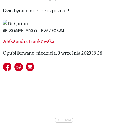
VIVA!LIFESTYLE
Dziś byście go nie rozpoznali!
VIVA!MAN
BRIDGEMAN IMAGES – RDA / FORUM
VIVA!PEOPLE POWER
Aleksandra Frankowska
VIVA!ITAKA
Opublikowano: niedziela, 3 września 2023 19:58
MAGAZYN VIVA!
Udostępnij na facebook
Udostępnij na whatsapp
E-mail do przyjaciela