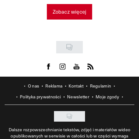
Zobacz więcej
Visit us on Facebook
Visit us on Instagram
Visit us on Youtube
Visit us on Rss
O nas
Reklama
Kontakt
Regulamin
Polityka prywatności
Newsletter
Moje zgody
Dalsze rozpowszechnianie tekstów, zdjęć i materiałów wideo
opublikowanych w serwisie w całości lub w części wymaga