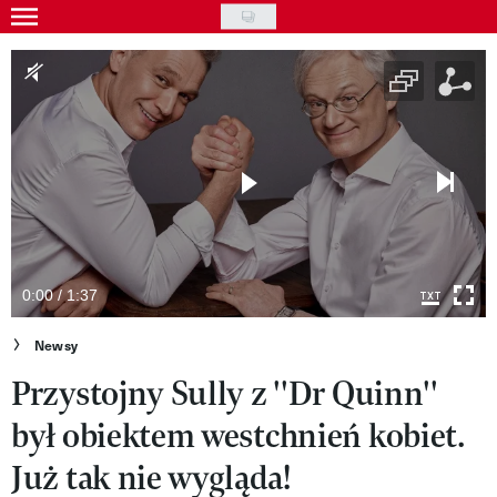
Skip
to
Gwiazdy
main
Ludzie
content
Moda
Uroda
Styl życia
Kultura
0:00 / 1:37
Wideo
Newsy
Przystojny Sully z ''Dr Quinn''
Nasze akcje
był obiektem westchnień kobiet.
VIVA!ART
Już tak nie wygląda!
VIVA!MODA