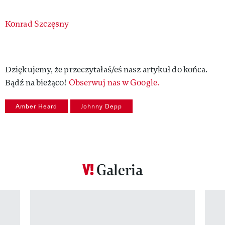
Authors
Konrad Szczęsny
Dziękujemy, że przeczytałaś/eś nasz artykuł do końca.
Bądź na bieżąco!
Obserwuj nas w Google.
Amber Heard
Johnny Depp
Galeria
Pokazywanie elementu 1 z 12