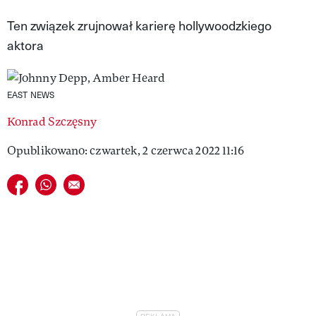
VIVA!LIFESTYLE
Ten związek zrujnował karierę hollywoodzkiego
aktora
VIVA!MAN
VIVA!PEOPLE POWER
EAST NEWS
VIVA!ITAKA
Konrad Szczęsny
MAGAZYN VIVA!
Opublikowano: czwartek, 2 czerwca 2022 11:16
Udostępnij na facebook
Udostępnij na whatsapp
E-mail do przyjaciela