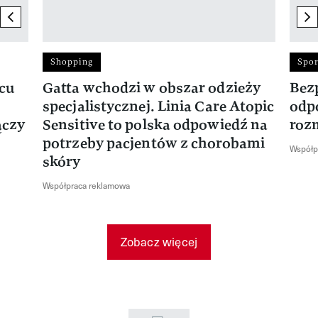
previous element
ne
Shopping
Spor
rcu
Gatta wchodzi w obszar odzieży
Bez
specjalistycznej. Linia Care Atopic
odp
ączy
Sensitive to polska odpowiedź na
roz
potrzeby pacjentów z chorobami
Współp
skóry
Współpraca reklamowa
Zobacz więcej