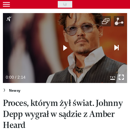
Skip
to
Gwiazdy
main
Ludzie
content
Moda
Uroda
Styl życia
Kultura
0:00 / 2:14
Wideo
Newsy
Proces, którym żył świat. Johnny
Nasze akcje
Depp wygrał w sądzie z Amber
VIVA!ART
Heard
VIVA!MODA