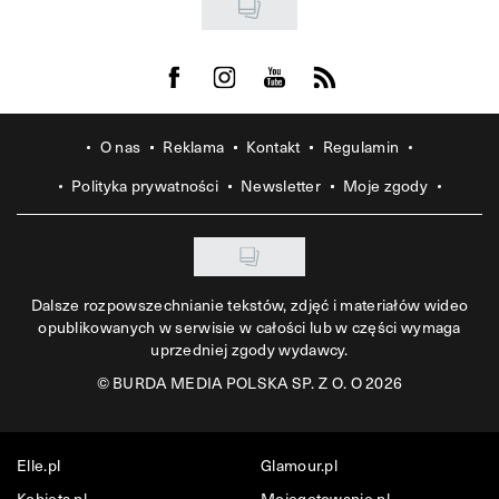
Visit us on Facebook
Visit us on Instagram
Visit us on Youtube
Visit us on Rss
O nas
Reklama
Kontakt
Regulamin
Polityka prywatności
Newsletter
Moje zgody
Dalsze rozpowszechnianie tekstów, zdjęć i materiałów wideo
opublikowanych w serwisie w całości lub w części wymaga
uprzedniej zgody wydawcy.
©
BURDA MEDIA POLSKA SP. Z O. O 2026
Elle.pl
Glamour.pl
Kobieta.pl
Mojegotowanie.pl