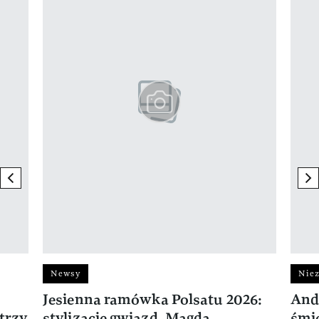
previous element
ne
Newsy
Niez
Jesienna ramówka Polsatu 2026:
And
trzy
stylizacje gwiazd. Magda
śmie