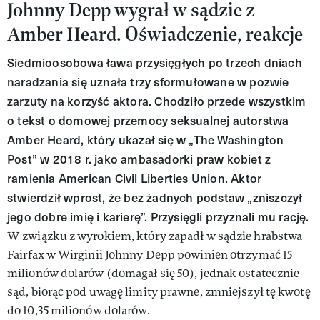
Johnny Depp wygrał w sądzie z
Amber Heard. Oświadczenie, reakcje
Siedmioosobowa ława przysięgłych po trzech dniach
naradzania się uznała trzy sformułowane w pozwie
zarzuty na korzyść aktora. Chodziło przede wszystkim
o tekst o domowej przemocy seksualnej autorstwa
Amber Heard, który ukazał się w „The Washington
Post” w 2018 r. jako ambasadorki praw kobiet z
ramienia American Civil Liberties Union. Aktor
stwierdził wprost, że bez żadnych podstaw „zniszczył
jego dobre imię i karierę”. Przysięgli przyznali mu rację.
W związku z wyrokiem, który zapadł w sądzie hrabstwa
Fairfax w Wirginii Johnny Depp powinien otrzymać 15
milionów dolarów (domagał się 50), jednak ostatecznie
sąd, biorąc pod uwagę limity prawne, zmniejszył tę kwotę
do 10,35 milionów dolarów.