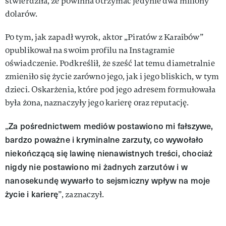
stwierdziła, że powinna otrzymać jedynie dwa miliony
dolarów.
Po tym, jak zapadł wyrok, aktor „Piratów z Karaibów”
opublikował na swoim profilu na Instagramie
oświadczenie. Podkreślił, że sześć lat temu diametralnie
zmieniło się życie zarówno jego, jak i jego bliskich, w tym
dzieci. Oskarżenia, które pod jego adresem formułowała
była żona, naznaczyły jego karierę oraz reputację.
Za pośrednictwem mediów postawiono mi fałszywe,
„
bardzo poważne i kryminalne zarzuty, co wywołało
niekończącą się lawinę nienawistnych treści, chociaż
nigdy nie postawiono mi żadnych zarzutów i w
nanosekundę wywarło to sejsmiczny wpływ na moje
życie i karierę
”, zaznaczył.