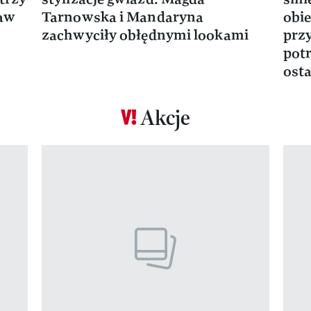
ław
Tarnowska i Mandaryna
obie
zachwyciły obłędnymi lookami
prz
potr
osta
Akcje
Pokazywanie elementu 1 z 17