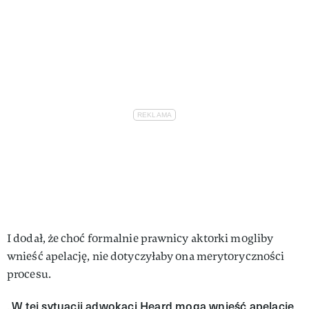
I dodał, że choć formalnie prawnicy aktorki mogliby
wnieść apelację, nie dotyczyłaby ona merytoryczności
procesu.
W tej sytuacji adwokaci Heard mogą wnieść apelację
„