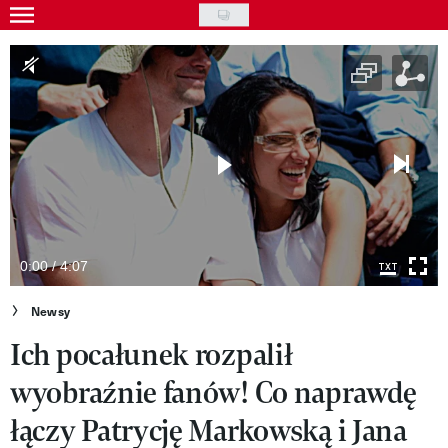
Skip
to
Gwiazdy
main
Ludzie
content
Moda
Uroda
Styl życia
Kultura
0:00 / 4:07
Wideo
Newsy
Ich pocałunek rozpalił
Nasze akcje
wyobraźnie fanów! Co naprawdę
VIVA!ART
łączy Patrycję Markowską i Jana
VIVA!MODA