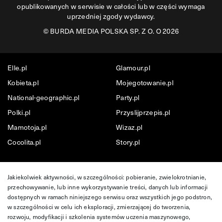
opublikowanych w serwisie w całości lub w części wymaga
uprzedniej zgody wydawcy.
©
BURDA MEDIA POLSKA SP. Z O. O 2026
Elle.pl
Glamour.pl
Kobieta.pl
Mojegotowanie.pl
National-geographic.pl
Party.pl
Polki.pl
Przyslijprzepis.pl
Mamotoja.pl
Wizaz.pl
Cocolita.pl
Story.pl
Jakiekolwiek aktywności, w szczególności: pobieranie, zwielokrotnianie,
przechowywanie, lub inne wykorzystywanie treści, danych lub informacji
dostępnych w ramach niniejszego serwisu oraz wszystkich jego podstron,
w szczególności w celu ich eksploracji, zmierzającej do tworzenia,
rozwoju, modyfikacji i szkolenia systemów uczenia maszynowego,