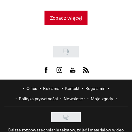
Zobacz więcej
Visit us on Facebook
Visit us on Instagram
Visit us on Youtube
Visit us on Rss
O nas
Reklama
Kontakt
Regulamin
Polityka prywatności
Newsletter
Moje zgody
Dalsze rozpowszechnianie tekstów, zdjęć i materiałów wideo