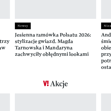
Newsy
Niez
Jesienna ramówka Polsatu 2026:
And
trzy
stylizacje gwiazd. Magda
śmie
ław
Tarnowska i Mandaryna
obie
zachwyciły obłędnymi lookami
prz
potr
osta
Akcje
Pokazywanie elementu 1 z 17