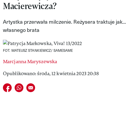
Macierewicza?
VIVA!LIFESTYLE
VIVA!MAN
Artystka przerwała milczenie. Reżysera traktuje jak...
własnego brata
VIVA!PEOPLE POWER
VIVA!ITAKA
FOT. MATEUSZ STANKIEWICZ/ SAMESAME
MAGAZYN VIVA!
Marcjanna Maryszewska
Opublikowano: środa, 12 kwietnia 2023 20:38
Udostępnij na facebook
Udostępnij na whatsapp
E-mail do przyjaciela