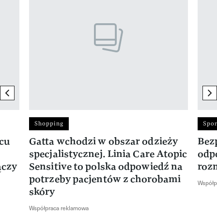
previous element
ne
Shopping
Spor
rcu
Gatta wchodzi w obszar odzieży
Bez
specjalistycznej. Linia Care Atopic
odp
ączy
Sensitive to polska odpowiedź na
roz
potrzeby pacjentów z chorobami
Współp
skóry
Współpraca reklamowa