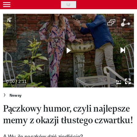
Skip
to
Gwiazdy
main
Ludzie
content
Moda
Uroda
Styl życia
Kultura
0:00 / 2:11
Wideo
Newsy
Pączkowy humor, czyli najlepsze
Nasze akcje
memy z okazji tłustego czwartku!
VIVA!ART
VIVA!MODA
A Wy, ile pączków dziś zjedliście?