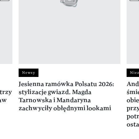
Newsy
Niez
Jesienna ramówka Polsatu 2026:
And
trzy
stylizacje gwiazd. Magda
śmie
ław
Tarnowska i Mandaryna
obie
zachwyciły obłędnymi lookami
prz
potr
osta