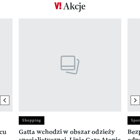
Akcje
Pokazywanie elementu 1 z 17
previous element
ne
Shopping
Spor
rcu
Gatta wchodzi w obszar odzieży
Bez
specjalistycznej. Linia Care Atopic
odp