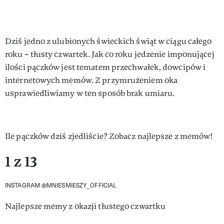
Dziś jedno z ulubionych świeckich świąt w ciągu całego
roku – tłusty czwartek. Jak co roku jedzenie imponującej
ilości pączków jest tematem przechwałek, dowcipów i
internetowych memów. Z przymrużeniem oka
usprawiedliwiamy w ten sposób brak umiaru.
Ile pączków dziś zjedliście? Zobacz najlepsze z memów!
1 z 13
INSTAGRAM @MNIESMIESZY_OFFICIAL
Najlepsze memy z okazji tłustego czwartku