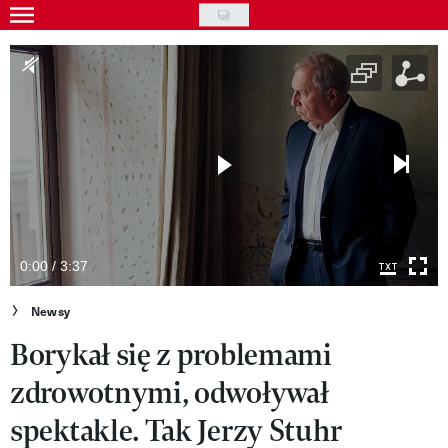
Skip
to
Gwiazdy
main
Ludzie
content
Moda
Uroda
Styl życia
Kultura
0:00 / 3:37
Wideo
Newsy
Borykał się z problemami
Nasze akcje
zdrowotnymi, odwoływał
VIVA!ART
spektakle. Tak Jerzy Stuhr
VIVA!MODA