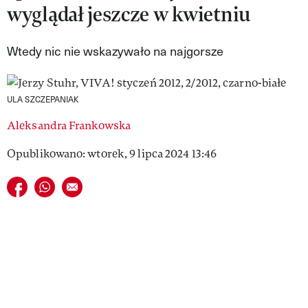
wyglądał jeszcze w kwietniu
VIVA!LIFESTYLE
VIVA!MAN
Wtedy nic nie wskazywało na najgorsze
VIVA!PEOPLE POWER
ULA SZCZEPANIAK
VIVA!ITAKA
Aleksandra Frankowska
MAGAZYN VIVA!
Opublikowano: wtorek, 9 lipca 2024 13:46
Udostępnij na facebook
Udostępnij na whatsapp
E-mail do przyjaciela