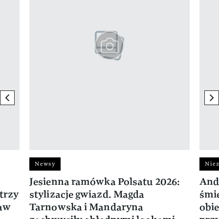
previous element
ne
Newsy
Niez
Jesienna ramówka Polsatu 2026:
And
trzy
stylizacje gwiazd. Magda
śmie
ław
Tarnowska i Mandaryna
obie