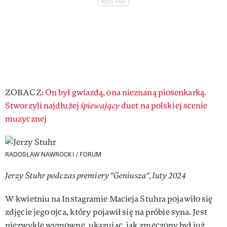
ZOBACZ:
On był gwiazdą, ona nieznaną piosenkarką.
Stworzyli najdłużej
śpiewający
duet na polskiej scenie
muzycznej
RADOSŁAW NAWROCKI / FORUM
Jerzy Stuhr podczas premiery "Geniusza", luty 2024
W kwietniu na Instagramie Macieja Stuhra pojawiło się
zdjęcie jego ojca, który pojawił się na próbie syna. Jest
niezwykle wymowne, ukazując, jak zmęczony był już