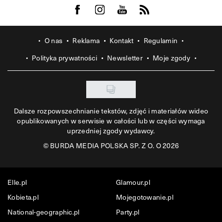
Visit us on Facebook
Visit us on Instagram
Visit us on Youtube
Visit us on Rss
O nas
Reklama
Kontakt
Regulamin
Polityka prywatności
Newsletter
Moje zgody
Dalsze rozpowszechnianie tekstów, zdjęć i materiałów wideo
opublikowanych w serwisie w całości lub w części wymaga
uprzedniej zgody wydawcy.
©
BURDA MEDIA POLSKA SP. Z O. O 2026
Elle.pl
Glamour.pl
Kobieta.pl
Mojegotowanie.pl
National-geographic.pl
Party.pl