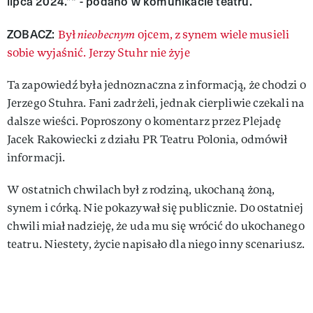
lipca 2024.”" - podano w komunikacie teatru.
ZOBACZ:
Był
nieobecnym
ojcem, z synem wiele musieli
sobie wyjaśnić. Jerzy Stuhr nie żyje
Ta zapowiedź była jednoznaczna z informacją, że chodzi o
Jerzego Stuhra. Fani zadrżeli, jednak cierpliwie czekali na
dalsze wieści. Poproszony o komentarz przez Plejadę
Jacek Rakowiecki z działu PR Teatru Polonia, odmówił
informacji.
W ostatnich chwilach był z rodziną, ukochaną żoną,
synem i córką. Nie pokazywał się publicznie. Do ostatniej
chwili miał nadzieję, że uda mu się wrócić do ukochanego
teatru. Niestety, życie napisało dla niego inny scenariusz.