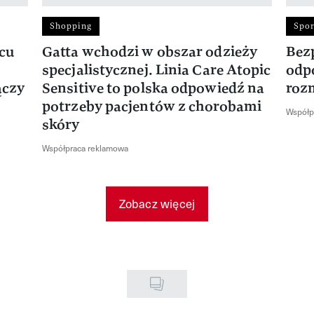
Shopping
Spor
rcu
Gatta wchodzi w obszar odzieży
Bez
specjalistycznej. Linia Care Atopic
odp
ączy
Sensitive to polska odpowiedź na
roz
potrzeby pacjentów z chorobami
Współp
skóry
Współpraca reklamowa
Zobacz więcej