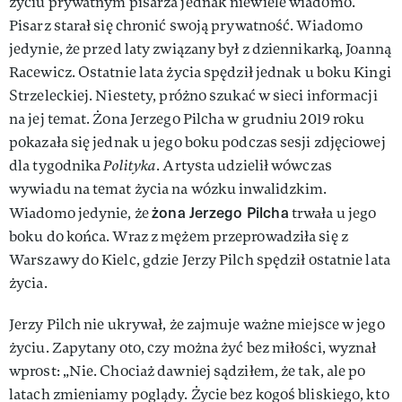
życiu prywatnym pisarza jednak niewiele wiadomo.
Pisarz starał się chronić swoją prywatność. Wiadomo
jedynie, że przed laty związany był z dziennikarką, Joanną
Racewicz. Ostatnie lata życia spędził jednak u boku Kingi
Strzeleckiej. Niestety, próżno szukać w sieci informacji
na jej temat. Żona Jerzego Pilcha w grudniu 2019 roku
pokazała się jednak u jego boku podczas sesji zdjęciowej
dla tygodnika
Polityka
. Artysta udzielił wówczas
wywiadu na temat życia na wózku inwalidzkim.
żona Jerzego Pilcha
Wiadomo jedynie, że
trwała u jego
boku do końca. Wraz z mężem przeprowadziła się z
Warszawy do Kielc, gdzie Jerzy Pilch spędził ostatnie lata
życia.
Jerzy Pilch nie ukrywał, że zajmuje ważne miejsce w jego
życiu. Zapytany oto, czy można żyć bez miłości, wyznał
wprost: „Nie. Chociaż dawniej sądziłem, że tak, ale po
latach zmieniamy poglądy. Życie bez kogoś bliskiego, kto