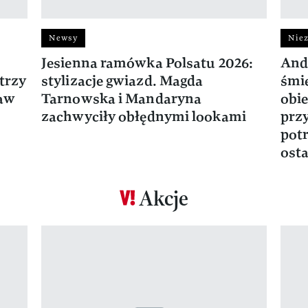
Newsy
Niez
Jesienna ramówka Polsatu 2026:
And
trzy
stylizacje gwiazd. Magda
śmie
ław
Tarnowska i Mandaryna
obie
zachwyciły obłędnymi lookami
prz
potr
osta
Akcje
Pokazywanie elementu 1 z 17