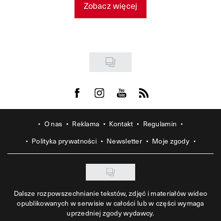
Zobacz więcej
Visit us on Facebook
Visit us on Instagram
Visit us on Youtube
Visit us on Rss
O nas
Reklama
Kontakt
Regulamin
Polityka prywatności
Newsletter
Moje zgody
Dalsze rozpowszechnianie tekstów, zdjęć i materiałów wideo
opublikowanych w serwisie w całości lub w części wymaga
uprzedniej zgody wydawcy.