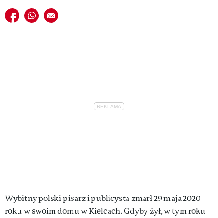
VIVA!LIFESTYLE
Udostępnij na facebook
Udostępnij na whatsapp
E-mail do przyjaciela
VIVA!MAN
VIVA!PEOPLE POWER
VIVA!ITAKA
MAGAZYN VIVA!
Wybitny polski pisarz i publicysta zmarł 29 maja 2020
roku w swoim domu w Kielcach. Gdyby żył, w tym roku