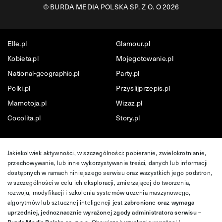
©
BURDA MEDIA POLSKA SP. Z O. O 2026
Elle.pl
Glamour.pl
Kobieta.pl
Mojegotowanie.pl
National-geographic.pl
Party.pl
Polki.pl
Przyslijprzepis.pl
Mamotoja.pl
Wizaz.pl
Cocolita.pl
Story.pl
Jakiekolwiek aktywności, w szczególności: pobieranie, zwielokrotnianie,
przechowywanie, lub inne wykorzystywanie treści, danych lub informacji
dostępnych w ramach niniejszego serwisu oraz wszystkich jego podstron,
w szczególności w celu ich eksploracji, zmierzającej do tworzenia,
rozwoju, modyfikacji i szkolenia systemów uczenia maszynowego,
algorytmów lub sztucznej inteligencji
jest zabronione oraz wymaga
uprzedniej, jednoznacznie wyrażonej zgody administratora serwisu –