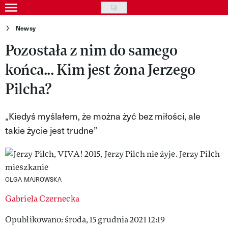
Skip
to
Gwiazdy
Newsy
main
Pozostała z nim do samego
Ludzie
content
końca... Kim jest żona Jerzego
Moda
Pilcha?
Uroda
Styl życia
„Kiedyś myślałem, że można żyć bez miłości, ale
takie życie jest trudne”
Kultura
Wideo
Nasze akcje
OLGA MAJROWSKA
VIVA!ART
Gabriela Czernecka
Opublikowano: środa, 15 grudnia 2021 12:19
VIVA!MODA