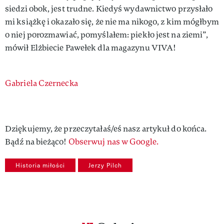
siedzi obok, jest trudne. Kiedyś wydawnictwo przysłało
mi książkę i okazało się, że nie ma nikogo, z kim mógłbym
o niej porozmawiać, pomyślałem: piekło jest na ziemi”,
mówił Elżbiecie Pawełek dla magazynu VIVA!
Authors
Gabriela Czernecka
Dziękujemy, że przeczytałaś/eś nasz artykuł do końca.
Bądź na bieżąco!
Obserwuj nas w Google.
Historia miłości
Jerzy Pilch