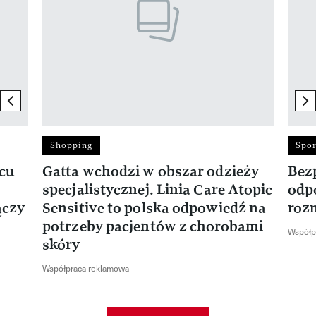
previous element
ne
Shopping
Spor
rcu
Gatta wchodzi w obszar odzieży
Bez
specjalistycznej. Linia Care Atopic
odp
ączy
Sensitive to polska odpowiedź na
roz
potrzeby pacjentów z chorobami
Współp
skóry
Współpraca reklamowa