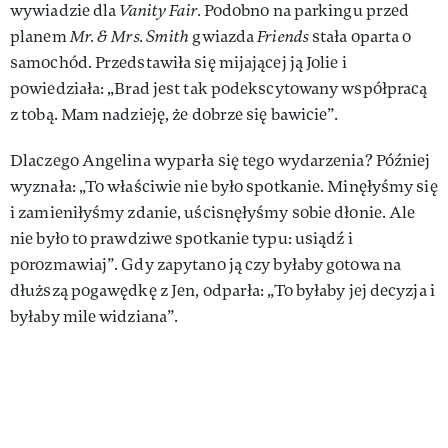
wywiadzie dla
Vanity Fair.
Podobno na parkingu przed
planem
Mr. & Mrs. Smith
gwiazda
Friends
stała oparta o
samochód. Przedstawiła się mijającej ją Jolie i
powiedziała: „Brad jest tak podekscytowany współpracą
z tobą. Mam nadzieję, że dobrze się bawicie”.
Dlaczego Angelina wyparła się tego wydarzenia? Później
wyznała: „To właściwie nie było spotkanie. Minęłyśmy się
i zamieniłyśmy zdanie, uścisnęłyśmy sobie dłonie. Ale
nie było to prawdziwe spotkanie typu: usiądź i
porozmawiaj”. Gdy zapytano ją czy byłaby gotowa na
dłuższą pogawędkę z Jen, odparła: „To byłaby jej decyzja i
byłaby mile widziana”.