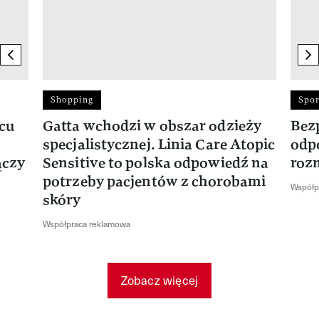
previous element
ne
Shopping
Spor
rcu
Gatta wchodzi w obszar odzieży
Bez
specjalistycznej. Linia Care Atopic
odp
ączy
Sensitive to polska odpowiedź na
roz
potrzeby pacjentów z chorobami
Współp
skóry
Współpraca reklamowa
Zobacz więcej