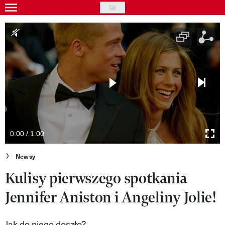
Skip
to
Gwiazdy
main
Ludzie
content
Moda
Uroda
Styl życia
Kultura
0:00 / 1:00
Wideo
Newsy
Kulisy pierwszego spotkania
Nasze akcje
Jennifer Aniston i Angeliny Jolie!
VIVA!ART
VIVA!MODA
Jak do niego doszło?