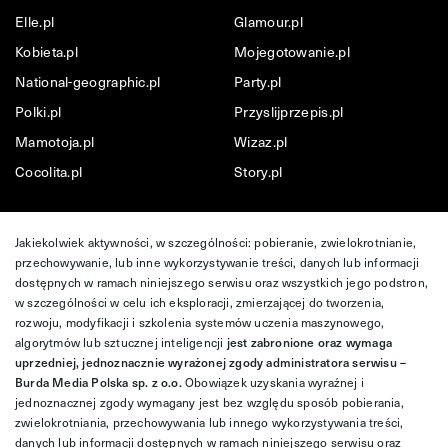
Elle.pl
Glamour.pl
Kobieta.pl
Mojegotowanie.pl
National-geographic.pl
Party.pl
Polki.pl
Przyslijprzepis.pl
Mamotoja.pl
Wizaz.pl
Cocolita.pl
Story.pl
Jakiekolwiek aktywności, w szczególności: pobieranie, zwielokrotnianie,
przechowywanie, lub inne wykorzystywanie treści, danych lub informacji
dostępnych w ramach niniejszego serwisu oraz wszystkich jego podstron,
w szczególności w celu ich eksploracji, zmierzającej do tworzenia,
rozwoju, modyfikacji i szkolenia systemów uczenia maszynowego,
algorytmów lub sztucznej inteligencji
jest zabronione oraz wymaga
uprzedniej, jednoznacznie wyrażonej zgody administratora serwisu –
Burda Media Polska sp. z o.o.
Obowiązek uzyskania wyraźnej i
jednoznacznej zgody wymagany jest bez względu sposób pobierania,
zwielokrotniania, przechowywania lub innego wykorzystywania treści,
danych lub informacji dostępnych w ramach niniejszego serwisu oraz