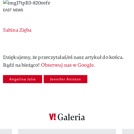
EAST NEWS
Authors
Sabina Zięba
Dziękujemy, że przeczytałaś/eś nasz artykuł do końca.
Bądź na bieżąco!
Obserwuj nas w Google.
Angelina Jolie
Jennifer Aniston
Galeria