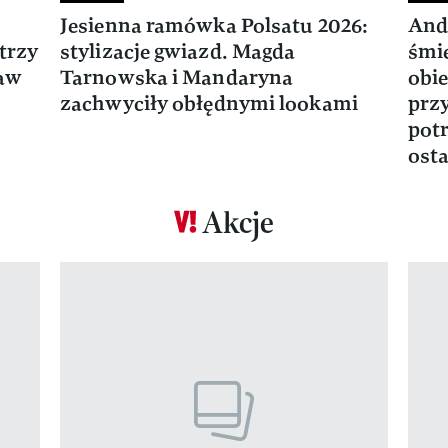
Jesienna ramówka Polsatu 2026:
And
trzy
stylizacje gwiazd. Magda
śmie
ław
Tarnowska i Mandaryna
obie
zachwyciły obłędnymi lookami
prz
potr
osta
Akcje
Pokazywanie elementu 1 z 17