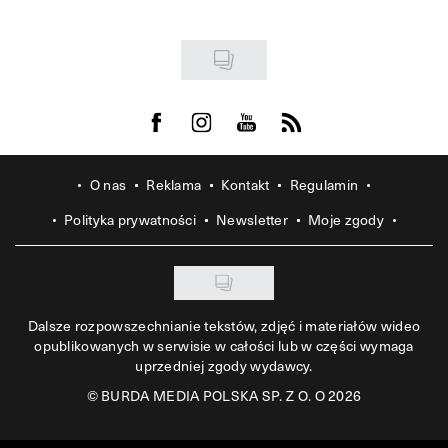
Visit us on Facebook
Visit us on Instagram
Visit us on Youtube
Visit us on Rss
O nas
Reklama
Kontakt
Regulamin
Polityka prywatności
Newsletter
Moje zgody
Dalsze rozpowszechnianie tekstów, zdjęć i materiałów wideo
opublikowanych w serwisie w całości lub w części wymaga
uprzedniej zgody wydawcy.
©
BURDA MEDIA POLSKA SP. Z O. O 2026