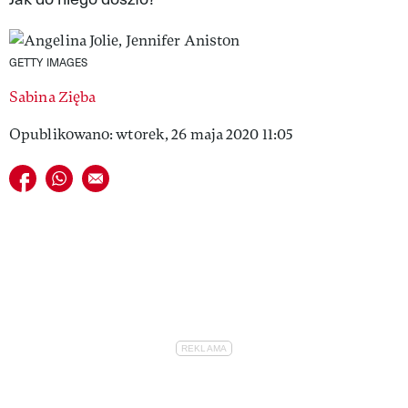
VIVA!LIFESTYLE
VIVA!MAN
GETTY IMAGES
Sabina Zięba
VIVA!PEOPLE POWER
Opublikowano: wtorek, 26 maja 2020 11:05
VIVA!ITAKA
Udostępnij na facebook
Udostępnij na whatsapp
E-mail do przyjaciela
MAGAZYN VIVA!