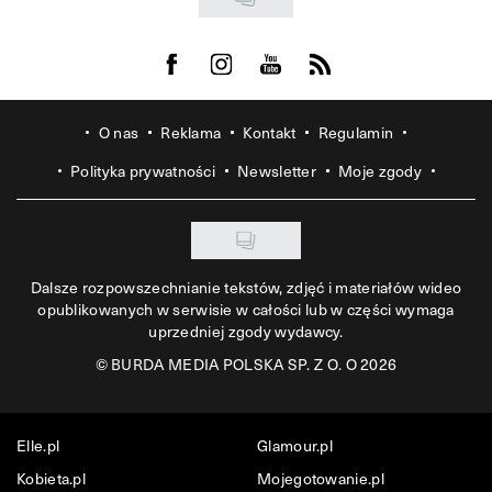
Visit us on Facebook
Visit us on Instagram
Visit us on Youtube
Visit us on Rss
O nas
Reklama
Kontakt
Regulamin
Polityka prywatności
Newsletter
Moje zgody
Dalsze rozpowszechnianie tekstów, zdjęć i materiałów wideo
opublikowanych w serwisie w całości lub w części wymaga
uprzedniej zgody wydawcy.
©
BURDA MEDIA POLSKA SP. Z O. O 2026
Elle.pl
Glamour.pl
Kobieta.pl
Mojegotowanie.pl