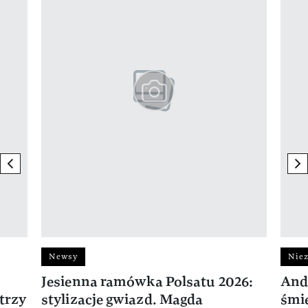
previous element
ne
Newsy
Niez
Jesienna ramówka Polsatu 2026:
And
trzy
stylizacje gwiazd. Magda
śmie