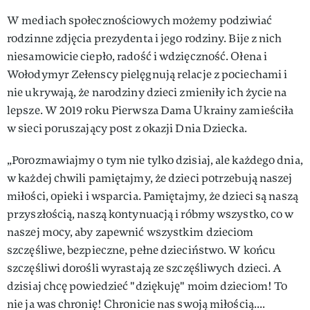
W mediach społecznościowych możemy podziwiać
rodzinne zdjęcia prezydenta i jego rodziny. Bije z nich
niesamowicie ciepło, radość i wdzięczność. Ołena i
Wołodymyr Zełenscy pielęgnują relacje z pociechami i
nie ukrywają, że narodziny dzieci zmieniły ich życie na
lepsze. W 2019 roku Pierwsza Dama Ukrainy zamieściła
w sieci poruszający post z okazji Dnia Dziecka.
„Porozmawiajmy o tym nie tylko dzisiaj, ale każdego dnia,
w każdej chwili pamiętajmy, że dzieci potrzebują naszej
miłości, opieki i wsparcia. Pamiętajmy, że dzieci są naszą
przyszłością, naszą kontynuacją i róbmy wszystko, co w
naszej mocy, aby zapewnić wszystkim dzieciom
szczęśliwe, bezpieczne, pełne dzieciństwo. W końcu
szczęśliwi dorośli wyrastają ze szczęśliwych dzieci. A
dzisiaj chcę powiedzieć "dziękuję" moim dzieciom! To
nie ja was chronię! Chronicie nas swoją miłością....