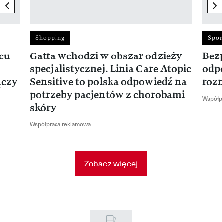
previous element
ne
Shopping
Spor
rcu
Gatta wchodzi w obszar odzieży
Bez
specjalistycznej. Linia Care Atopic
odp
ączy
Sensitive to polska odpowiedź na
roz
potrzeby pacjentów z chorobami
Współp
skóry
Współpraca reklamowa
Zobacz więcej