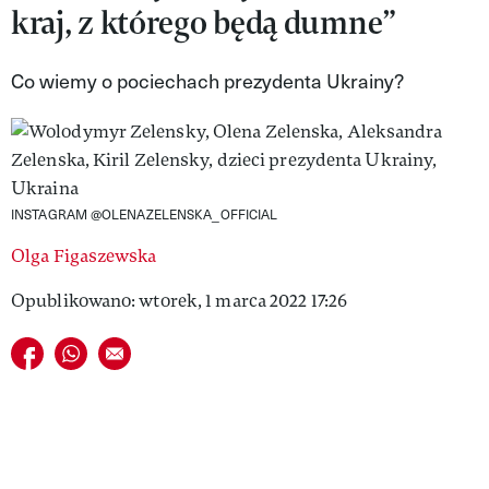
kraj, z którego będą dumne”
VIVA!LIFESTYLE
VIVA!MAN
Co wiemy o pociechach prezydenta Ukrainy?
VIVA!PEOPLE POWER
VIVA!ITAKA
MAGAZYN VIVA!
INSTAGRAM @OLENAZELENSKA_OFFICIAL
Olga Figaszewska
Opublikowano: wtorek, 1 marca 2022 17:26
Udostępnij na facebook
Udostępnij na whatsapp
E-mail do przyjaciela