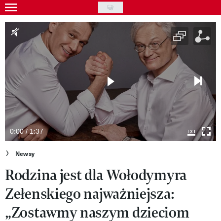
Skip
to
Gwiazdy
main
Ludzie
content
Moda
Uroda
Styl życia
Kultura
0:00 / 1:37
Wideo
Newsy
Rodzina jest dla Wołodymyra
Nasze akcje
Zełenskiego najważniejsza:
VIVA!ART
„Zostawmy naszym dzieciom
VIVA!MODA