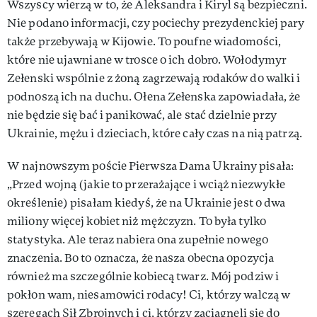
Wszyscy wierzą w to, że Aleksandra i Kiryl są bezpieczni.
Nie podano informacji, czy pociechy prezydenckiej pary
także przebywają w Kijowie. To poufne wiadomości,
które nie ujawniane w trosce o ich dobro. Wołodymyr
Zełenski wspólnie z żoną zagrzewają rodaków do walki i
podnoszą ich na duchu. Ołena Zełenska zapowiadała, że
nie będzie się bać i panikować, ale stać dzielnie przy
Ukrainie, mężu i dzieciach, które cały czas na nią patrzą.
W najnowszym poście Pierwsza Dama Ukrainy pisała:
„Przed wojną (jakie to przerażające i wciąż niezwykłe
określenie) pisałam kiedyś, że na Ukrainie jest o dwa
miliony więcej kobiet niż mężczyzn. To była tylko
statystyka. Ale teraz nabiera ona zupełnie nowego
znaczenia. Bo to oznacza, że ​​nasza obecna opozycja
również ma szczególnie kobiecą twarz. Mój podziw i
pokłon wam, niesamowici rodacy! Ci, którzy walczą w
szeregach Sił Zbrojnych i ci, którzy zaciągnęli się do