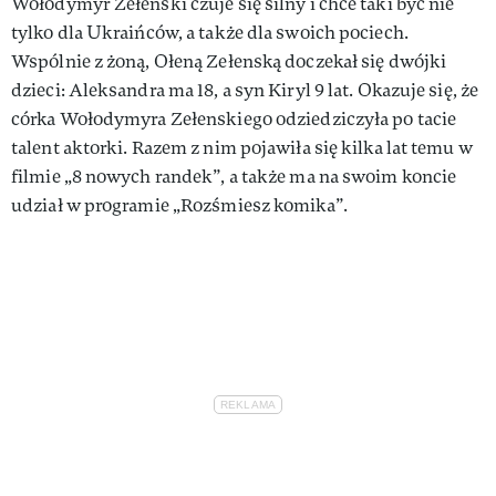
Wołodymyr Zełenski czuje się silny i chce taki być nie
tylko dla Ukraińców, a także dla swoich pociech.
Wspólnie z żoną, Ołeną Zełenską doczekał się dwójki
dzieci: Aleksandra ma 18, a syn Kiryl 9 lat. Okazuje się, że
córka Wołodymyra Zełenskiego odziedziczyła po tacie
talent aktorki. Razem z nim pojawiła się kilka lat temu w
filmie „8 nowych randek”, a także ma na swoim koncie
udział w programie „Rozśmiesz komika”.