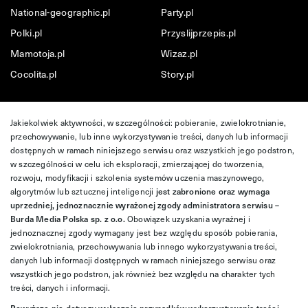
National-geographic.pl
Party.pl
Polki.pl
Przyslijprzepis.pl
Mamotoja.pl
Wizaz.pl
Cocolita.pl
Story.pl
Jakiekolwiek aktywności, w szczególności: pobieranie, zwielokrotnianie,
przechowywanie, lub inne wykorzystywanie treści, danych lub informacji
dostępnych w ramach niniejszego serwisu oraz wszystkich jego podstron,
w szczególności w celu ich eksploracji, zmierzającej do tworzenia,
rozwoju, modyfikacji i szkolenia systemów uczenia maszynowego,
algorytmów lub sztucznej inteligencji
jest zabronione oraz wymaga
uprzedniej, jednoznacznie wyrażonej zgody administratora serwisu –
Burda Media Polska sp. z o.o.
Obowiązek uzyskania wyraźnej i
jednoznacznej zgody wymagany jest bez względu sposób pobierania,
zwielokrotniania, przechowywania lub innego wykorzystywania treści,
danych lub informacji dostępnych w ramach niniejszego serwisu oraz
wszystkich jego podstron, jak również bez względu na charakter tych
treści, danych i informacji.
Powyższe nie dotyczy wyłącznie przypadków wykorzystywania treści,