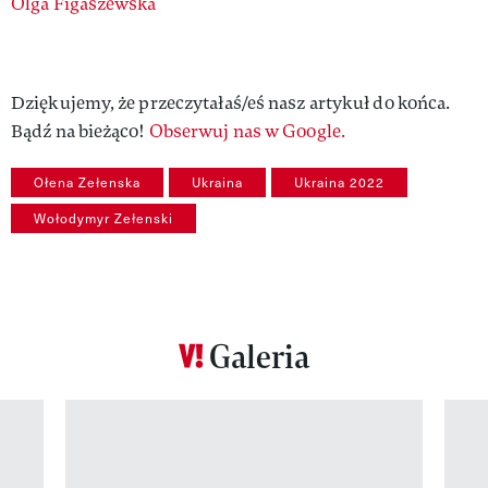
Authors
Olga Figaszewska
Dziękujemy, że przeczytałaś/eś nasz artykuł do końca.
Bądź na bieżąco!
Obserwuj nas w Google.
Ołena Zełenska
Ukraina
Ukraina 2022
Wołodymyr Zełenski
Galeria
Pokazywanie elementu 1 z 12