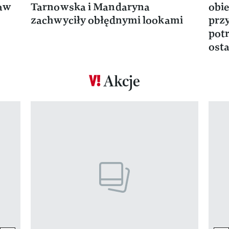
ław
Tarnowska i Mandaryna
obie
zachwyciły obłędnymi lookami
prz
potr
osta
Akcje
Pokazywanie elementu 1 z 17