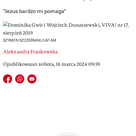
VIVA!LIFESTYLE
"Jezus bardzo mi pomaga"
VIVA!MAN
VIVA!PEOPLE POWER
SZYMON SZCZEŚNIAK/LAF AM
VIVA!ITAKA
Aleksandra Frankowska
MAGAZYN VIVA!
Opublikowano: sobota, 16 marca 2024 09:59
Udostępnij na facebook
Udostępnij na whatsapp
E-mail do przyjaciela