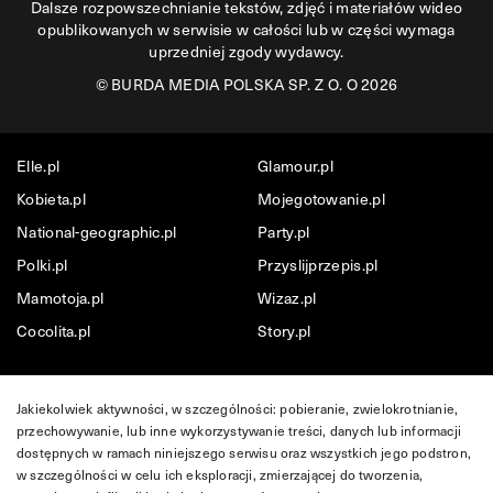
Dalsze rozpowszechnianie tekstów, zdjęć i materiałów wideo
opublikowanych w serwisie w całości lub w części wymaga
uprzedniej zgody wydawcy.
©
BURDA MEDIA POLSKA SP. Z O. O 2026
Elle.pl
Glamour.pl
Kobieta.pl
Mojegotowanie.pl
National-geographic.pl
Party.pl
Polki.pl
Przyslijprzepis.pl
Mamotoja.pl
Wizaz.pl
Cocolita.pl
Story.pl
Jakiekolwiek aktywności, w szczególności: pobieranie, zwielokrotnianie,
przechowywanie, lub inne wykorzystywanie treści, danych lub informacji
dostępnych w ramach niniejszego serwisu oraz wszystkich jego podstron,
w szczególności w celu ich eksploracji, zmierzającej do tworzenia,