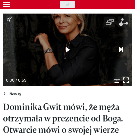
Skip
to
Gwiazdy
main
Ludzie
content
Moda
Uroda
Styl życia
Kultura
0:00 / 0:59
Wideo
Newsy
Dominika Gwit mówi, że męża
Nasze akcje
otrzymała w prezencie od Boga.
VIVA!ART
Otwarcie mówi o swojej wierze
VIVA!MODA