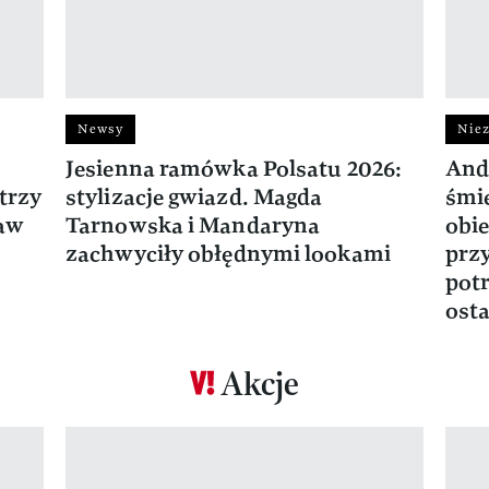
Newsy
Niez
Jesienna ramówka Polsatu 2026:
And
trzy
stylizacje gwiazd. Magda
śmie
ław
Tarnowska i Mandaryna
obie
zachwyciły obłędnymi lookami
prz
potr
osta
Akcje
Pokazywanie elementu 1 z 17