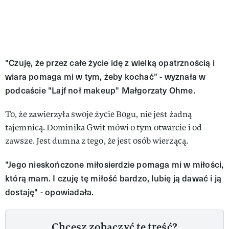
"Czuję, że przez całe życie idę z wielką opatrznością i
wiara pomaga mi w tym, żeby kochać" - wyznała w
podcaście "Lajf noł makeup" Małgorzaty Ohme.
To, że zawierzyła swoje życie Bogu, nie jest żadną
tajemnicą. Dominika Gwit mówi o tym otwarcie i od
zawsze. Jest dumna z tego, że jest osób wierzącą.
"Jego nieskończone miłosierdzie pomaga mi w miłości,
którą mam. I czuję tę miłość bardzo, lubię ją dawać i ją
dostaję" - opowiadała.
Chcesz zobaczyć tę treść?