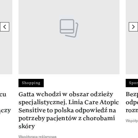
previous element
ne
Shopping
Spor
rcu
Gatta wchodzi w obszar odzieży
Bez
specjalistycznej. Linia Care Atopic
odp
ączy
Sensitive to polska odpowiedź na
roz
potrzeby pacjentów z chorobami
Współp
skóry
Współpraca reklamowa