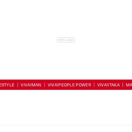
FESTYLE
VIVA!MAN
VIVA!PEOPLE POWER
VIVA!ITAKA
MA