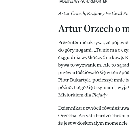
TADEUSZ WYPYCH/REPORTER
Artur Orzech, Krajowy Festiwal Pios
Artur Orzech o m
Prezenter nie ukrywa, że pojawie
do góry nogami. „Tu nie ma o cz
ciągu dnia wyskoczyć na kawę. Ki
bywa to wyzwaniem. Ale to są rado
przewartościowało się w ten spo
Piotr Bukartyk, pocieszył mnie ba
późno. I tego się trzymam”, wyj
Misiorkiem dla
Plejady
.
Dziennikarz zwrócił również uwag
Orzecha. Artysta bardzo chroni 
że jest w doskonałym momencie s