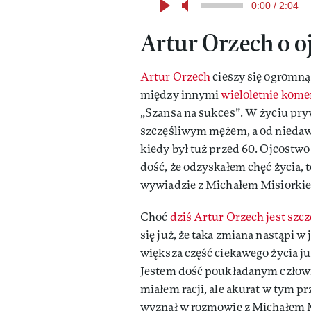
0:00 / 2:04
Artur Orzech o o
Artur Orzech
cieszy się ogromn
między innymi
wieloletnie kome
„Szansa na sukces”. W życiu pryw
szczęśliwym mężem, a od niedawn
kiedy był tuż przed 60. Ojcostwo 
dość, że odzyskałem chęć życia, t
wywiadzie z Michałem Misiorki
Choć
dziś Artur Orzech jest szc
się już, że taka zmiana nastąpi w
większa część ciekawego życia już
Jestem dość poukładanym człowiek
miałem racji, ale akurat w tym p
wyznał w rozmowie z Michałem 