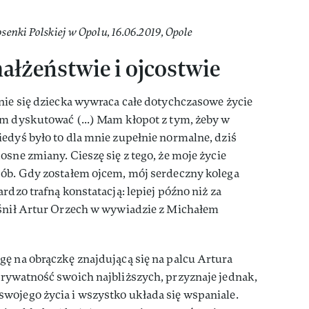
enki Polskiej w Opolu, 16.06.2019, Opole
ałżeństwie i ojcostwie
nie się dziecka wywraca całe dotychczasowe życie
ym dyskutować (...) Mam kłopot z tym, żeby w
edyś było to dla mnie zupełnie normalne, dziś
sne zmiany. Cieszę się z tego, że moje życie
sób. Gdy zostałem ojcem, mój serdeczny kolega
rdzo trafną konstatacją: lepiej późno niż za
aśnił Artur Orzech w wywiadzie z Michałem
ę na obrączkę znajdującą się na palcu Artura
prywatność swoich najbliższych, przyznaje jednak,
wojego życia i wszystko układa się wspaniale.