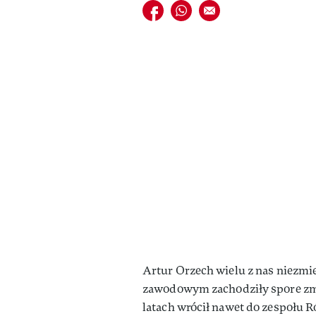
Udostępnij na facebook
Udostępnij na whatsapp
E-mail do przyjaciela
Artur Orzech wielu z nas niezmie
zawodowym zachodziły spore zmia
latach wrócił nawet do zespołu 