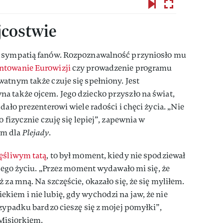
jcostwie
ą sympatią fanów. Rozpoznawalność przyniosło mu
ntowanie Eurowizji
czy prowadzenie programu
atnym także czuje się spełniony. Jest
a także ojcem. Jego dziecko przyszło na świat,
dało prezenterowi wiele radości i chęci życia. „Nie
o fizycznie czuję się lepiej”, zapewnia w
em dla
Plejady
.
zęśliwym tatą
, to był moment, kiedy nie spodziewał
 jego życiu. „Przez moment wydawało mi się, że
 za mną. Na szczęście, okazało się, że się myliłem.
iem i nie lubię, gdy wychodzi na jaw, że nie
rzypadku bardzo cieszę się z mojej pomyłki”,
Misiorkiem.