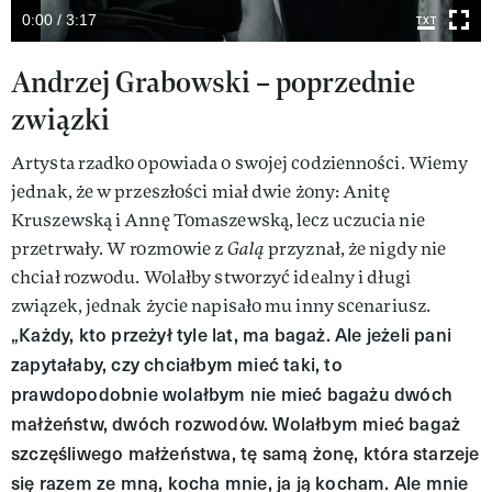
0:00 / 3:17
Andrzej Grabowski – poprzednie
związki
Artysta rzadko opowiada o swojej codzienności. Wiemy
jednak, że w przeszłości miał dwie żony: Anitę
Kruszewską i Annę Tomaszewską, lecz uczucia nie
przetrwały. W rozmowie z
Galą
przyznał, że nigdy nie
chciał rozwodu. Wolałby stworzyć idealny i długi
związek, jednak życie napisało mu inny scenariusz.
„Każdy, kto przeżył tyle lat, ma bagaż. Ale jeżeli pani
zapytałaby, czy chciałbym mieć taki, to
prawdopodobnie wolałbym nie mieć bagażu dwóch
małżeństw, dwóch rozwodów. Wolałbym mieć bagaż
szczęśliwego małżeństwa, tę samą żonę, która starzeje
się razem ze mną, kocha mnie, ja ją kocham. Ale mnie