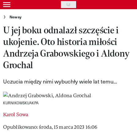
Skip
to
Gwiazdy
Newsy
main
U jej boku odnalazł szczęście i
Ludzie
content
ukojenie. Oto historia miłości
Moda
Andrzeja Grabowskiego i Aldony
Uroda
Grochal
Styl życia
Kultura
Uczucia między nimi wybuchły wiele lat temu...
Wideo
KURNIKOWSKI/AKPA
Nasze akcje
Karol Sowa
VIVA!ART
Opublikowano: środa, 15 marca 2023 16:06
VIVA!MODA