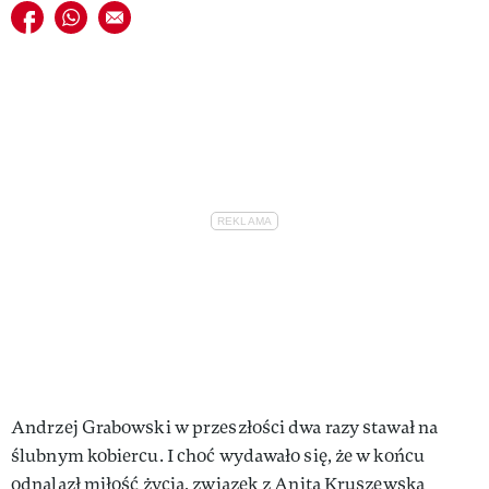
Udostępnij na facebook
Udostępnij na whatsapp
E-mail do przyjaciela
VIVA!LIFESTYLE
VIVA!MAN
VIVA!PEOPLE POWER
VIVA!ITAKA
MAGAZYN VIVA!
Andrzej Grabowski w przeszłości dwa razy stawał na
ślubnym kobiercu. I choć wydawało się, że w końcu
odnalazł miłość życia, związek z Anitą Kruszewską