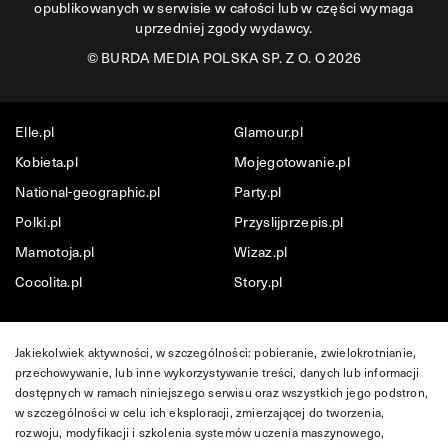
opublikowanych w serwisie w całości lub w części wymaga
uprzedniej zgody wydawcy.
©
BURDA MEDIA POLSKA SP. Z O. O 2026
Elle.pl
Glamour.pl
Kobieta.pl
Mojegotowanie.pl
National-geographic.pl
Party.pl
Polki.pl
Przyslijprzepis.pl
Mamotoja.pl
Wizaz.pl
Cocolita.pl
Story.pl
Jakiekolwiek aktywności, w szczególności: pobieranie, zwielokrotnianie,
przechowywanie, lub inne wykorzystywanie treści, danych lub informacji
dostępnych w ramach niniejszego serwisu oraz wszystkich jego podstron,
w szczególności w celu ich eksploracji, zmierzającej do tworzenia,
rozwoju, modyfikacji i szkolenia systemów uczenia maszynowego,