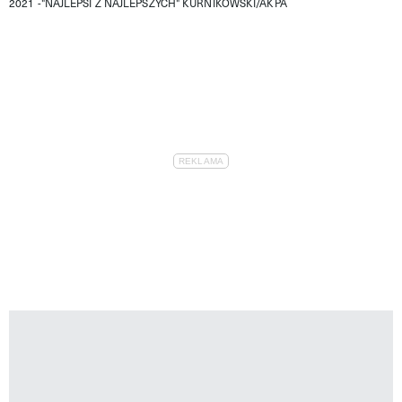
2021 -"NAJLEPSI Z NAJLEPSZYCH"
KURNIKOWSKI/AKPA