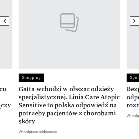
previous element
ne
Shopping
Spor
rcu
Gatta wchodzi w obszar odzieży
Bez
specjalistycznej. Linia Care Atopic
odp
ączy
Sensitive to polska odpowiedź na
roz
potrzeby pacjentów z chorobami
Współp
skóry
Współpraca reklamowa