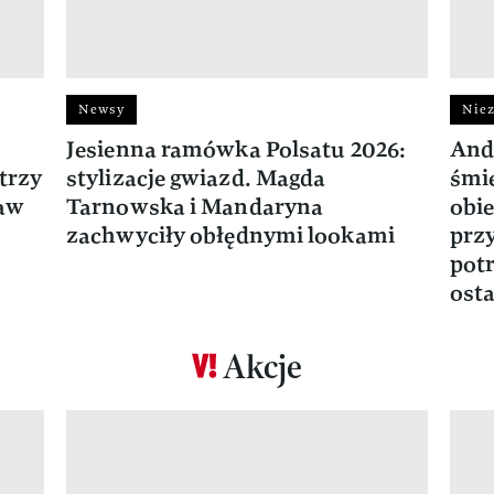
Newsy
Niez
Jesienna ramówka Polsatu 2026:
And
trzy
stylizacje gwiazd. Magda
śmie
ław
Tarnowska i Mandaryna
obie
zachwyciły obłędnymi lookami
prz
potr
osta
Akcje
Pokazywanie elementu 1 z 17