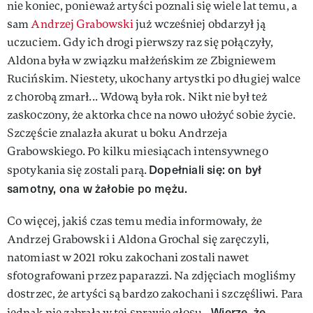
nie koniec, ponieważ artyści poznali się wiele lat temu, a
sam
Andrzej Grabowski
już wcześniej obdarzył ją
uczuciem. Gdy ich drogi pierwszy raz się połączyły,
Aldona była w związku małżeńskim ze Zbigniewem
Rucińskim. Niestety, ukochany artystki po długiej walce
z chorobą zmarł... Wdową była rok. Nikt nie był też
zaskoczony, że aktorka chce na nowo ułożyć sobie życie.
Szczęście znalazła akurat u boku Andrzeja
Grabowskiego. Po kilku miesiącach intensywnego
Dopełniali się: on był
spotykania się zostali parą.
samotny, ona w żałobie po mężu.
Co więcej, jakiś czas temu media informowały, że
Andrzej Grabowski i Aldona Grochal się zaręczyli,
natomiast w 2021 roku zakochani zostali nawet
sfotografowani przez paparazzi. Na zdjęciach mogliśmy
dostrzec, że artyści są bardzo zakochani i szczęśliwi. Para
„Wierzę, że
jednak nie zabrała w tej sprawie głosu.