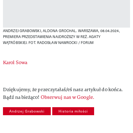
ANDRZEJ GRABOWSKI, ALDONA GROCHAL. WARSZAWA, 08.04.2024,
PREMIERA PRZEDSTAWIENIA NAJDROŻSZY W REŻ. AGATY
WĄTRÓBSKIEJ.
FOT. RADOSŁAW NAWROCKI / FORUM
Authors
Karol Sowa
Dziękujemy, że przeczytałaś/eś nasz artykuł do końca.
Bądź na bieżąco!
Obserwuj nas w Google.
Andrzej Grabowski
Historia miłości