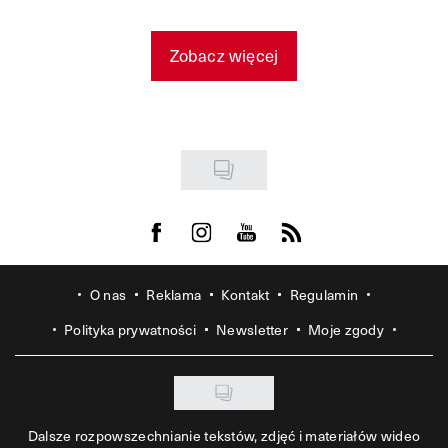
Zobacz więcej
Visit us on Facebook
Visit us on Instagram
Visit us on Youtube
Visit us on Rss
O nas
Reklama
Kontakt
Regulamin
Polityka prywatności
Newsletter
Moje zgody
Dalsze rozpowszechnianie tekstów, zdjęć i materiałów wideo