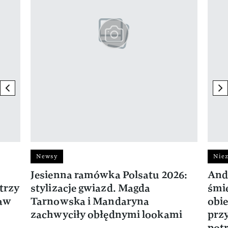
previous element
ne
Newsy
Niez
Jesienna ramówka Polsatu 2026:
And
trzy
stylizacje gwiazd. Magda
śmie
ław
Tarnowska i Mandaryna
obie
zachwyciły obłędnymi lookami
prz
potr