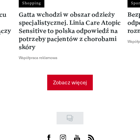
Shopping
Spor
rcu
Gatta wchodzi w obszar odzieży
Bez
specjalistycznej. Linia Care Atopic
odp
ączy
Sensitive to polska odpowiedź na
roz
potrzeby pacjentów z chorobami
Współp
skóry
Współpraca reklamowa
Zobacz więcej
Visit us on Facebook
Visit us on Instagram
Visit us on Youtube
Visit us on Rss