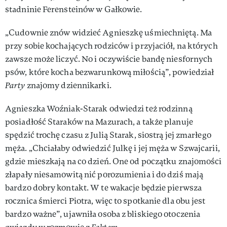
stadninie Ferensteinów w Gałkowie.
„Cudownie znów widzieć Agnieszkę uśmiechniętą. Ma
przy sobie kochających rodziców i przyjaciół, na których
zawsze może liczyć. No i oczywiście bandę niesfornych
psów, które kocha bezwarunkową miłością”, powiedział
Party
znajomy dziennikarki.
Agnieszka Woźniak-Starak odwiedzi też rodzinną
posiadłość Staraków na Mazurach, a także planuje
spędzić trochę czasu z Julią Starak, siostrą jej zmarłego
męża. „Chciałaby odwiedzić Julkę i jej męża w Szwajcarii,
gdzie mieszkają na co dzień. One od początku znajomości
złapały niesamowitą nić porozumienia i do dziś mają
bardzo dobry kontakt. W te wakacje będzie pierwsza
rocznica śmierci Piotra, więc to spotkanie dla obu jest
bardzo ważne”, ujawniła osoba z bliskiego otoczenia