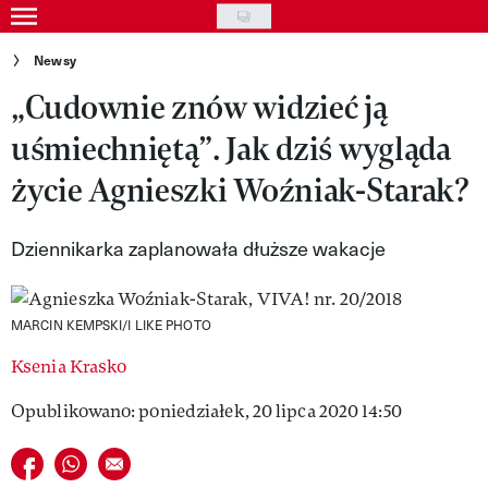
Skip
to
Gwiazdy
Newsy
main
„Cudownie znów widzieć ją
Ludzie
content
uśmiechniętą”. Jak dziś wygląda
Moda
życie Agnieszki Woźniak-Starak?
Uroda
Styl życia
Dziennikarka zaplanowała dłuższe wakacje
Kultura
MARCIN KEMPSKI/I LIKE PHOTO
Wideo
Ksenia Krasko
Nasze akcje
Opublikowano: poniedziałek, 20 lipca 2020 14:50
VIVA!ART
Udostępnij na facebook
Udostępnij na whatsapp
E-mail do przyjaciela
VIVA!MODA