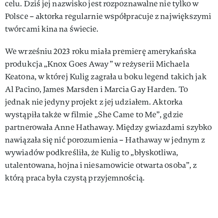
celu. Dziś jej nazwisko jest rozpoznawalne nie tylko w
Polsce – aktorka regularnie współpracuje z największymi
twórcami kina na świecie.
We wrześniu 2023 roku miała premierę amerykańska
produkcja „Knox Goes Away” w reżyserii Michaela
Keatona, w której Kulig zagrała u boku legend takich jak
Al Pacino, James Marsden i Marcia Gay Harden. To
jednak nie jedyny projekt z jej udziałem. Aktorka
wystąpiła także w filmie „She Came to Me”, gdzie
partnerowała Anne Hathaway. Między gwiazdami szybko
nawiązała się nić porozumienia – Hathaway w jednym z
wywiadów podkreśliła, że Kulig to „błyskotliwa,
utalentowana, hojna i niesamowicie otwarta osoba”, z
którą praca była czystą przyjemnością.