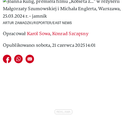
VIVA!LIFESTYLE
VIVA!MAN
ARTUR ZAWADZKI/REPORTER/EAST NEWS
VIVA!PEOPLE POWER
Opracował
Karol Sowa
,
Konrad Szczęsny
VIVA!ITAKA
Opublikowano: sobota, 21 czerwca 2025 14:01
MAGAZYN VIVA!
Udostępnij na facebook
Udostępnij na whatsapp
E-mail do przyjaciela