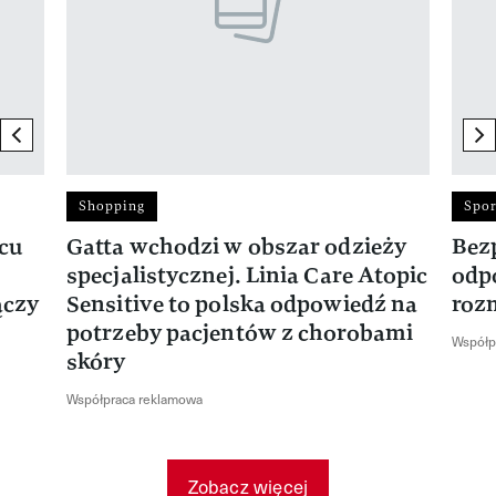
previous element
ne
Shopping
Spor
rcu
Gatta wchodzi w obszar odzieży
Bez
specjalistycznej. Linia Care Atopic
odp
ączy
Sensitive to polska odpowiedź na
roz
potrzeby pacjentów z chorobami
Współp
skóry
Współpraca reklamowa
Zobacz więcej