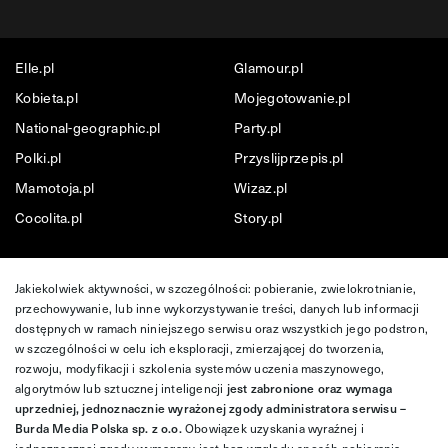
Elle.pl
Glamour.pl
Kobieta.pl
Mojegotowanie.pl
National-geographic.pl
Party.pl
Polki.pl
Przyslijprzepis.pl
Mamotoja.pl
Wizaz.pl
Cocolita.pl
Story.pl
Jakiekolwiek aktywności, w szczególności: pobieranie, zwielokrotnianie,
przechowywanie, lub inne wykorzystywanie treści, danych lub informacji
dostępnych w ramach niniejszego serwisu oraz wszystkich jego podstron,
w szczególności w celu ich eksploracji, zmierzającej do tworzenia,
rozwoju, modyfikacji i szkolenia systemów uczenia maszynowego,
algorytmów lub sztucznej inteligencji
jest zabronione oraz wymaga
uprzedniej, jednoznacznie wyrażonej zgody administratora serwisu –
Burda Media Polska sp. z o.o.
Obowiązek uzyskania wyraźnej i