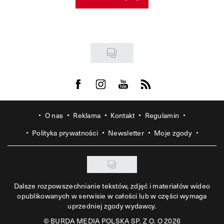
Visit us on Facebook
Visit us on Instagram
Visit us on Youtube
Visit us on Rss
O nas
Reklama
Kontakt
Regulamin
Polityka prywatności
Newsletter
Moje zgody
Dalsze rozpowszechnianie tekstów, zdjęć i materiałów wideo
opublikowanych w serwisie w całości lub w części wymaga
uprzedniej zgody wydawcy.
©
BURDA MEDIA POLSKA SP. Z O. O 2026