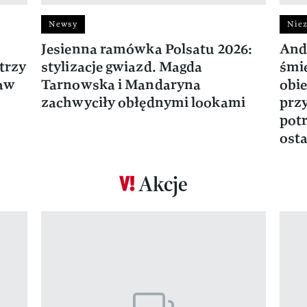
Newsy
Niez
Jesienna ramówka Polsatu 2026:
And
trzy
stylizacje gwiazd. Magda
śmie
ław
Tarnowska i Mandaryna
obie
zachwyciły obłędnymi lookami
prz
potr
osta
Akcje
Pokazywanie elementu 1 z 17