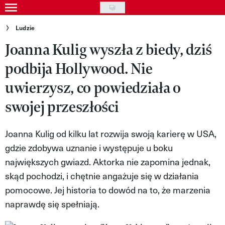
Skip
to
Gwiazdy
Ludzie
main
Joanna Kulig wyszła z biedy, dziś
Ludzie
content
podbija Hollywood. Nie
Moda
uwierzysz, co powiedziała o
Uroda
swojej przeszłości
Styl życia
Kultura
Joanna Kulig od kilku lat rozwija swoją karierę w USA,
gdzie zdobywa uznanie i występuje u boku
Wideo
największych gwiazd. Aktorka nie zapomina jednak,
Nasze akcje
skąd pochodzi, i chętnie angażuje się w działania
pomocowe. Jej historia to dowód na to, że marzenia
VIVA!ART
naprawdę się spełniają.
VIVA!MODA