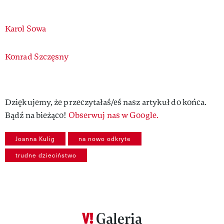
Authors
Karol Sowa
Konrad Szczęsny
Dziękujemy, że przeczytałaś/eś nasz artykuł do końca.
Bądź na bieżąco!
Obserwuj nas w Google.
Joanna Kulig
na nowo odkryte
trudne dzieciństwo
Galeria