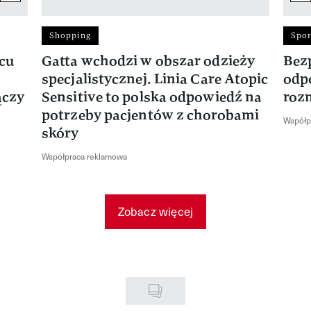
Shopping
Spor
rcu
Gatta wchodzi w obszar odzieży
Bez
specjalistycznej. Linia Care Atopic
odp
ączy
Sensitive to polska odpowiedź na
roz
potrzeby pacjentów z chorobami
Współp
skóry
Współpraca reklamowa
Zobacz więcej