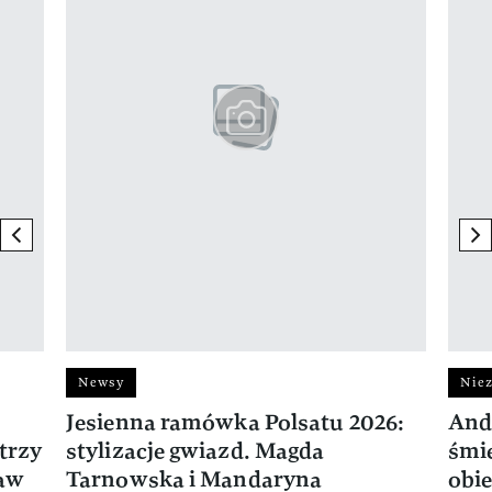
previous element
ne
Newsy
Niez
Jesienna ramówka Polsatu 2026:
And
trzy
stylizacje gwiazd. Magda
śmie
ław
Tarnowska i Mandaryna
obie