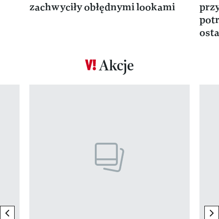
zachwyciły obłędnymi lookami
prz
potr
osta
Akcje
Pokazywanie elementu 1 z 17
previous element
ne