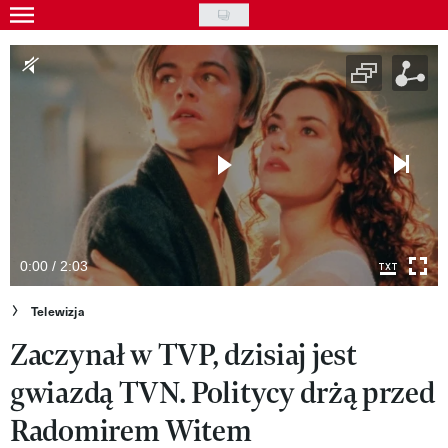
Skip
to
Gwiazdy
main
Ludzie
content
Moda
Uroda
Styl życia
Kultura
0:00 / 2:03
Wideo
Telewizja
Zaczynał w TVP, dzisiaj jest
Nasze akcje
gwiazdą TVN. Politycy drżą przed
VIVA!ART
Radomirem Witem
VIVA!MODA