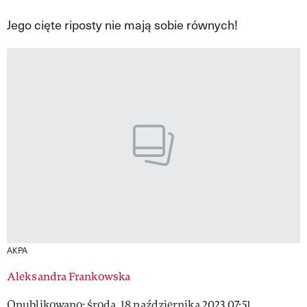
VIVA!LIFESTYLE
Jego cięte riposty nie mają sobie równych!
VIVA!MAN
VIVA!PEOPLE POWER
VIVA!ITAKA
MAGAZYN VIVA!
AKPA
Aleksandra Frankowska
Opublikowano: środa, 18 października 2023 07:51