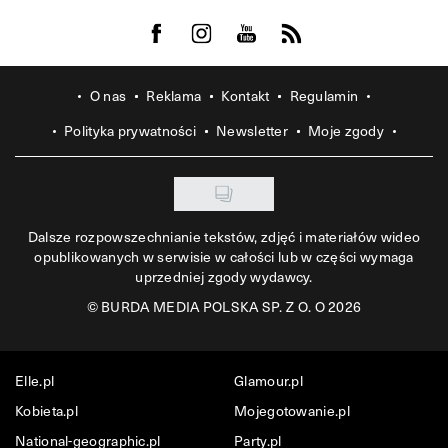
Visit us on Facebook
Visit us on Instagram
Visit us on Youtube
Visit us on Rss
O nas
Reklama
Kontakt
Regulamin
Polityka prywatności
Newsletter
Moje zgody
Dalsze rozpowszechnianie tekstów, zdjęć i materiałów wideo
opublikowanych w serwisie w całości lub w części wymaga
uprzedniej zgody wydawcy.
©
BURDA MEDIA POLSKA SP. Z O. O 2026
Elle.pl
Glamour.pl
Kobieta.pl
Mojegotowanie.pl
National-geographic.pl
Party.pl