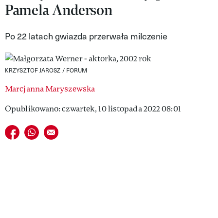
Pamela Anderson
VIVA!LIFESTYLE
VIVA!MAN
Po 22 latach gwiazda przerwała milczenie
VIVA!PEOPLE POWER
KRZYSZTOF JAROSZ / FORUM
VIVA!ITAKA
Marcjanna Maryszewska
MAGAZYN VIVA!
Opublikowano: czwartek, 10 listopada 2022 08:01
Udostępnij na facebook
Udostępnij na whatsapp
E-mail do przyjaciela