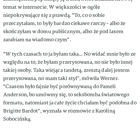
temat w internecie. W większości w ogóle
niepokrywające się z prawdą. "To, co o sobie
przeczytałam, to były bardzo ciekawe rzeczy - albo że
skończyłam w domu publicznym, albo że pod lasem
zarabiam na wiadomo czym".
"W tych czasach to ja byłam taka... No widać mnie było ze
względu na to, że byłam przerysowana, no nie było innej
takiej osoby. Taka wiejąca tandetą, zresztą dalej jestem
przerysowana, no mam taki styl", mówiła Werner.
"Czasem było fajnie być porównywaną do Pameli
Anderson, bo umówmy się, to seksbomba światowego
formatu, natomiast ja całe życie chciałam być podobna do
Brigitte Bardot", wyznała w rozmowie z Karoliną
Sobocińską.