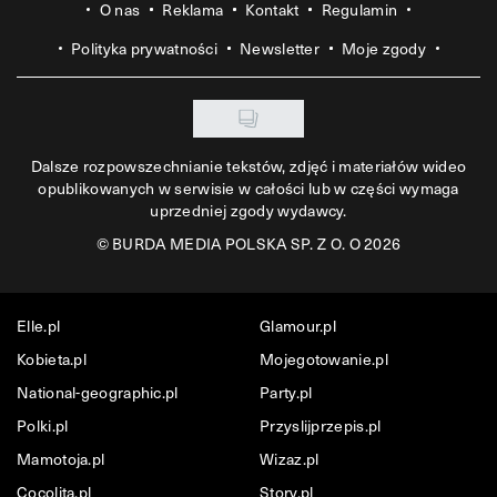
O nas
Reklama
Kontakt
Regulamin
Polityka prywatności
Newsletter
Moje zgody
Dalsze rozpowszechnianie tekstów, zdjęć i materiałów wideo
opublikowanych w serwisie w całości lub w części wymaga
uprzedniej zgody wydawcy.
©
BURDA MEDIA POLSKA SP. Z O. O 2026
Elle.pl
Glamour.pl
Kobieta.pl
Mojegotowanie.pl
National-geographic.pl
Party.pl
Polki.pl
Przyslijprzepis.pl
Mamotoja.pl
Wizaz.pl
Cocolita.pl
Story.pl