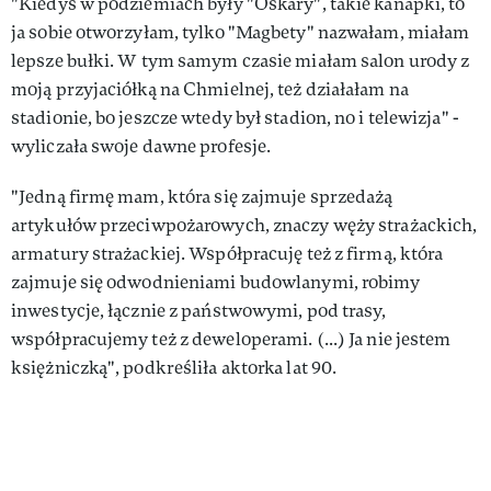
"Kiedyś w podziemiach były "Oskary", takie kanapki, to
ja sobie otworzyłam, tylko "Magbety" nazwałam, miałam
lepsze bułki. W tym samym czasie miałam salon urody z
moją przyjaciółką na Chmielnej, też działałam na
stadionie, bo jeszcze wtedy był stadion, no i telewizja" -
wyliczała swoje dawne profesje.
"Jedną firmę mam, która się zajmuje sprzedażą
artykułów przeciwpożarowych, znaczy węży strażackich,
armatury strażackiej. Współpracuję też z firmą, która
zajmuje się odwodnieniami budowlanymi, robimy
inwestycje, łącznie z państwowymi, pod trasy,
współpracujemy też z deweloperami. (...) Ja nie jestem
księżniczką", podkreśliła aktorka lat 90.