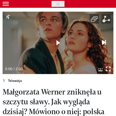
Skip
to
Gwiazdy
main
Ludzie
content
Moda
Uroda
Styl życia
Kultura
0:00 / 2:03
Wideo
Telewizja
Małgorzata Werner zniknęła u
Nasze akcje
szczytu sławy. Jak wygląda
VIVA!ART
dzisiaj? Mówiono o niej: polska
VIVA!MODA