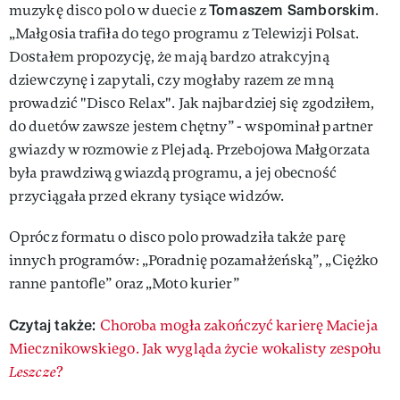
Tomaszem Samborskim
muzykę disco polo w duecie z
.
„Małgosia trafiła do tego programu z Telewizji Polsat.
Dostałem propozycję, że mają bardzo atrakcyjną
dziewczynę i zapytali, czy mogłaby razem ze mną
prowadzić "Disco Relax". Jak najbardziej się zgodziłem,
do duetów zawsze jestem chętny” - wspominał partner
gwiazdy w rozmowie z Plejadą. Przebojowa Małgorzata
była prawdziwą gwiazdą programu, a jej obecność
przyciągała przed ekrany tysiące widzów.
Oprócz formatu o disco polo prowadziła także parę
innych programów: „Poradnię pozamałżeńską”, „Ciężko
ranne pantofle” oraz „Moto kurier”
Czytaj także:
Choroba mogła zakończyć karierę Macieja
Miecznikowskiego. Jak wygląda życie wokalisty zespołu
Leszcze
?