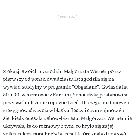
Z okazji swoich 51. urodzin Małgorzata Werner po raz
pierwszy od ponad dwudziestu lat zgodziła się na
wywiad studyjny w programie "Obgadane". Gwiazda lat
80. i 90. w rozmowie z Karoliną Sobocińską postanowiła
przerwać milczenie i opowiedzieć, dlaczego postanowiła
zrezygnować z życia w blasku fleszy i czym zajmowała
się, kiedy odeszła z show-biznesu. Małgorzata Werner nie
ukrywała, że do rozmowy o tym, co kryło się za jej
zniknięciem, popchnęły ją treści, które znalazła na swój