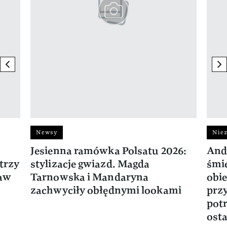
previous element
ne
Newsy
Niez
Jesienna ramówka Polsatu 2026:
And
trzy
stylizacje gwiazd. Magda
śmie
ław
Tarnowska i Mandaryna
obie
zachwyciły obłędnymi lookami
prz
potr
osta