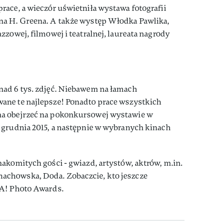
ace, a wieczór uświetniła wystawa fotografii
na H. Greena. A także występ Włodka Pawlika,
zzowej, filmowej i teatralnej, laureata nagrody
ad 6 tys. zdjęć. Niebawem na łamach
ane te najlepsze! Ponadto prace wszystkich
a obejrzeć na pokonkursowej wystawie w
 grudnia 2015, a następnie w wybranych kinach
akomitych gości - gwiazd, artystów, aktrów, m.in.
chowska, Doda. Zobaczcie, kto jeszcze
VA! Photo Awards.