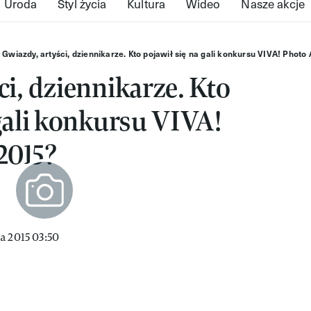
Uroda
Styl życia
Kultura
Wideo
Nasze akcje
Gwiazdy, artyści, dziennikarze. Kto pojawił się na gali konkursu VIVA! Phot
ci, dziennikarze. Kto
 gali konkursu VIVA!
2015?
a 2015 03:50