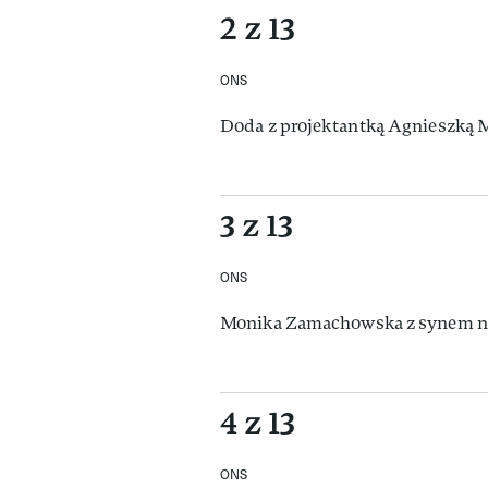
2 z 13
ONS
Doda z projektantką Agnieszk
3 z 13
ONS
Monika Zamachowska z synem
4 z 13
ONS