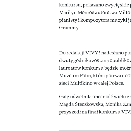
konkursu, pokazano zwycięskie pr
Marilyn Monroe autorstwa Milto
pianisty i kompozytora muzyki ja
Grammy.
Do redakcji VIVY! nadesłano pon
dwutygodnika zostaną opublikow
laureatów konkursu będzie możn
Muzeum Polin, która potrwa do 2
sieci Multikino w całej Polsce.
Galę uśwetniła obecność wielu zn
Magda Steczkowska, Monika Zama
przyszedł na finał konkursu VI