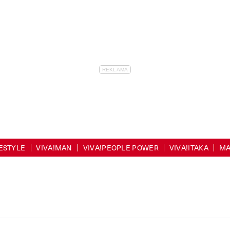
FESTYLE
VIVA!MAN
VIVA!PEOPLE POWER
VIVA!ITAKA
MA