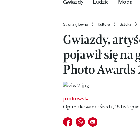
Gwiazdy
Ludzie
Moda
Strona główna
Kultura
Sztuka
Gwiazdy, artyś
pojawił się na
Photo Awards 
jrutkowska
Opublikowano: środa, 18 listopad
Udostępnij na facebook
Udostępnij na whatsapp
E-mail do przyjaciela