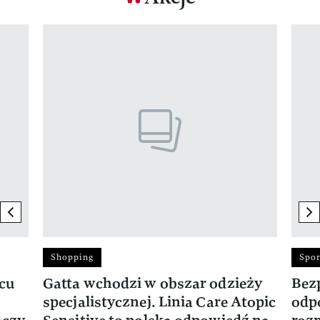
Pokazywanie elementu 1 z 17
previous element
ne
Shopping
Spor
rcu
Gatta wchodzi w obszar odzieży
Bez
specjalistycznej. Linia Care Atopic
odp