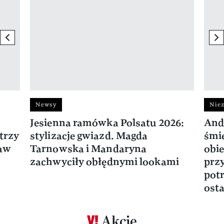
previous element
ne
Newsy
Niez
Jesienna ramówka Polsatu 2026:
And
trzy
stylizacje gwiazd. Magda
śmie
ław
Tarnowska i Mandaryna
obie
zachwyciły obłędnymi lookami
prz
potr
osta
Akcje