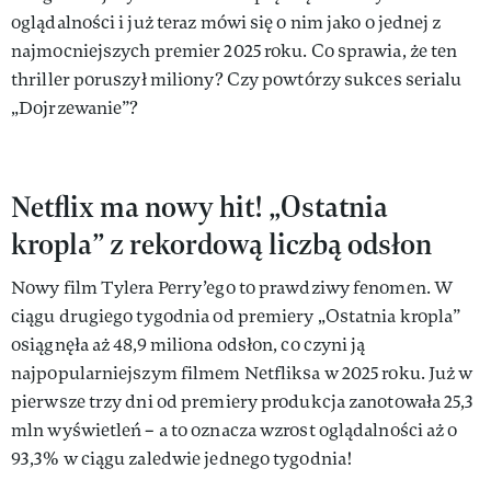
oglądalności i już teraz mówi się o nim jako o jednej z
najmocniejszych premier 2025 roku. Co sprawia, że ten
thriller poruszył miliony? Czy powtórzy sukces serialu
„Dojrzewanie”?
Netflix ma nowy hit! „Ostatnia
kropla” z rekordową liczbą odsłon
Nowy film Tylera Perry’ego to prawdziwy fenomen. W
ciągu drugiego tygodnia od premiery „Ostatnia kropla”
osiągnęła aż 48,9 miliona odsłon, co czyni ją
najpopularniejszym filmem Netfliksa w 2025 roku. Już w
pierwsze trzy dni od premiery produkcja zanotowała 25,3
mln wyświetleń – a to oznacza wzrost oglądalności aż o
93,3% w ciągu zaledwie jednego tygodnia!