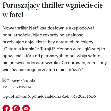
Poruszający thriller wgniecie cię
VIVA!LIFESTYLE
w fotel
VIVA!MAN
Nowy thriller Netfliksa dosłownie eksplodował
VIVA!PEOPLE POWER
popularnością, bijąc rekordy oglądalności i
VIVA!ITAKA
przebijając największe hity ostatnich miesięcy.
„Ostatnia kropla” z Taraji P. Henson w roli głównej to
MAGAZYN VIVA!
opowieść, która od pierwszych minut wbija w fotel i
nie pozwala oderwać wzroku. Co sprawiło, że miliony
widzów nie mogą przestać o niej mówić?
MATERIAŁY PRASOWE
Opublikowano: poniedziałek, 23 czerwca 2025 16:56
Udostępnij na facebook
Udostępnij na whatsapp
E-mail do przyjaciela