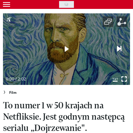
Skip
to
Gwiazdy
main
Ludzie
content
Moda
Uroda
Styl życia
Kultura
0:00 / 2:02
Wideo
Film
To numer 1 w 50 krajach na
Nasze akcje
Netfliksie. Jest godnym następcą
VIVA!ART
serialu „Dojrzewanie".
VIVA!MODA