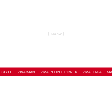
FESTYLE
VIVA!MAN
VIVA!PEOPLE POWER
VIVA!ITAKA
MA