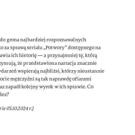
ś do grona najbardziej rozpoznawalnych
o za sprawą serialu „Potwory” dostępnego na
awia ich historię — a przynajmniej tę, którą
zymują, że przedstawiona narracja znacznie
darzeń wspierają najbliżsi, którzy nieustannie
wocie mężczyźni są tak naprawdę ofiarami
az zapadł kolejny wyrok w ich sprawie. Co
dez?
ie 05.10.2024 r.]