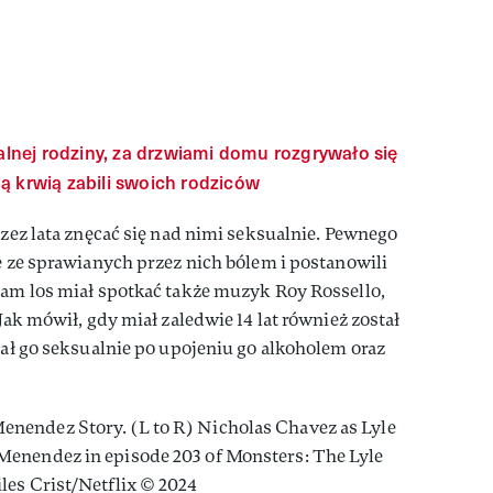
ealnej rodziny, za drzwiami domu rozgrywało się
ą krwią zabili swoich rodziców
rzez lata znęcać się nad nimi seksualnie. Pewnego
ie ze sprawianych przez nich bólem i postanowili
sam los miał spotkać także muzyk Roy Rossello,
 Jak mówił, gdy miał zaledwie 14 lat również został
tał go seksualnie po upojeniu go alkoholem oraz