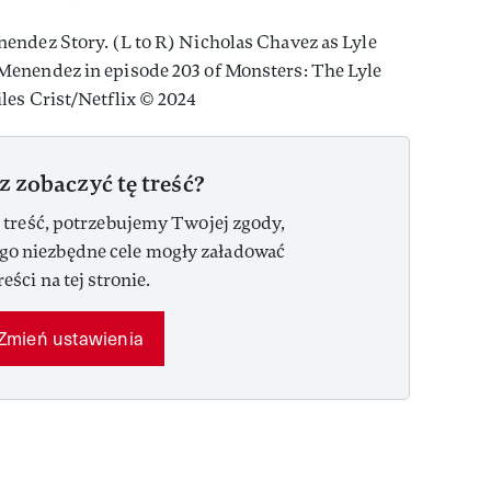
endez Story. (L to R) Nicholas Chavez as Lyle
enendez in episode 203 of Monsters: The Lyle
les Crist/Netflix © 2024
z zobaczyć tę treść?
 treść, potrzebujemy Twojej zgody,
ego niezbędne cele mogły załadować
reści na tej stronie.
Zmień ustawienia