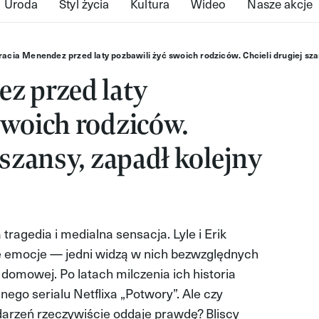
Uroda
Styl życia
Kultura
Wideo
Nasze akcje
racia Menendez przed laty pozbawili żyć swoich rodziców. Chcieli drugiej sza
z przed laty
swoich rodziców.
 szansy, zapadł kolejny
tragedia i medialna sensacja. Lyle i Erik
e emocje — jedni widzą w nich bezwzględnych
 domowej. Po latach milczenia ich historia
ego serialu Netflixa „Potwory”. Ale czy
arzeń rzeczywiście oddaje prawdę? Bliscy