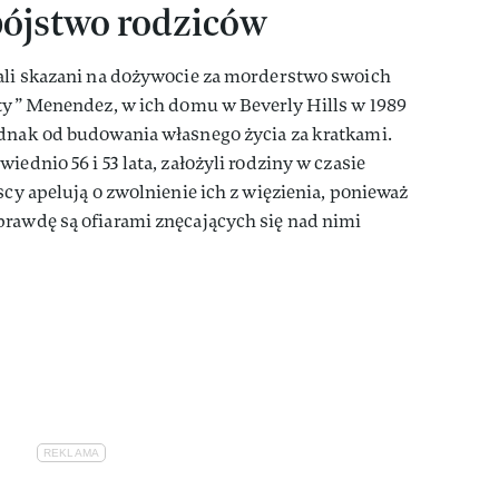
bójstwo rodziców
tali skazani na dożywocie za morderstwo swoich
tty” Menendez, w ich domu w Beverly Hills w 1989
ednak od budowania własnego życia za kratkami.
iednio 56 i 53 lata, założyli rodziny w czasie
scy apelują o zwolnienie ich z więzienia, ponieważ
prawdę są ofiarami znęcających się nad nimi