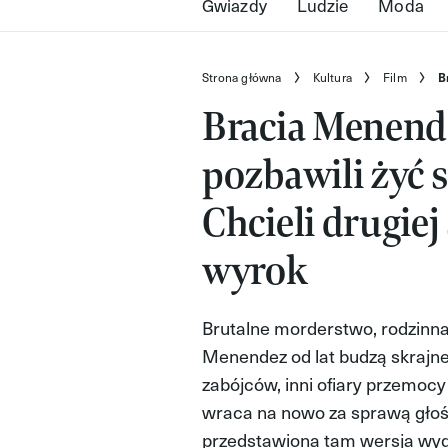
Gwiazdy
Ludzie
Moda
Strona główna
Kultura
Film
B
Bracia Menende
pozbawili żyć 
Chcieli drugiej
wyrok
Brutalne morderstwo, rodzinna 
Menendez od lat budzą skrajn
zabójców, inni ofiary przemocy
wraca na nowo za sprawą głośn
przedstawiona tam wersja wyd