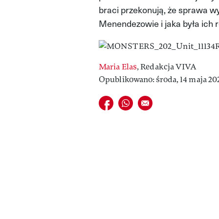
braci przekonują, że sprawa w
Menendezowie i jaka była ich r
Maria Elas
,
Redakcja VIVA
Opublikowano: środa, 14 maja 202
Udostępnij na facebook
Udostępnij na whatsapp
E-mail do przyjaciela