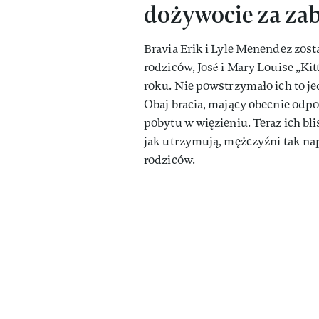
dożywocie za za
Bravia Erik i Lyle Menendez zos
rodziców, José i Mary Louise „Ki
roku. Nie powstrzymało ich to j
Obaj bracia, mający obecnie odpow
pobytu w więzieniu. Teraz ich bli
jak utrzymują, mężczyźni tak na
rodziców.