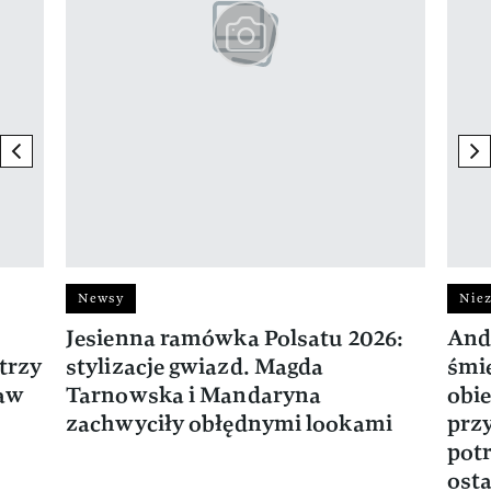
previous element
ne
Newsy
Niez
Jesienna ramówka Polsatu 2026:
And
trzy
stylizacje gwiazd. Magda
śmie
ław
Tarnowska i Mandaryna
obie
zachwyciły obłędnymi lookami
prz
potr
osta