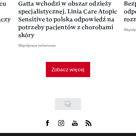
rcu
Gatta wchodzi w obszar odzieży
Bez
specjalistycznej. Linia Care Atopic
odp
ączy
Sensitive to polska odpowiedź na
roz
potrzeby pacjentów z chorobami
Współp
skóry
Współpraca reklamowa
Zobacz więcej
Visit us on Facebook
Visit us on Instagram
Visit us on Youtube
Visit us on Rss