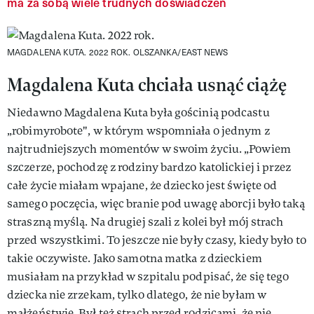
ma za sobą wiele trudnych doświadczeń
MAGDALENA KUTA. 2022 ROK.
OLSZANKA/EAST NEWS
Magdalena Kuta chciała usnąć ciążę
Niedawno Magdalena Kuta była gościnią podcastu
„robimyrobote", w którym wspomniała o jednym z
najtrudniejszych momentów w swoim życiu. „Powiem
szczerze, pochodzę z rodziny bardzo katolickiej i przez
całe życie miałam wpajane, że dziecko jest święte od
samego poczęcia, więc branie pod uwagę aborcji było taką
straszną myślą. Na drugiej szali z kolei był mój strach
przed wszystkimi. To jeszcze nie były czasy, kiedy było to
takie oczywiste. Jako samotna matka z dzieckiem
musiałam na przykład w szpitalu podpisać, że się tego
dziecka nie zrzekam, tylko dlatego, że nie byłam w
małżeństwie. Był też strach przed rodzicami, że nie