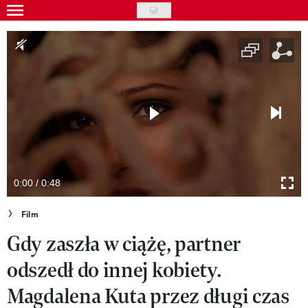
Skip
to
Gwiazdy
main
Ludzie
content
Moda
Uroda
Styl życia
Kultura
0:00 / 0:48
Wideo
Film
Gdy zaszła w ciążę, partner
Nasze akcje
odszedł do innej kobiety.
VIVA!ART
Magdalena Kuta przez długi czas
VIVA!MODA