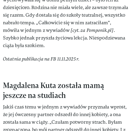
dziesięcioro. Rodzina nie miała wiele, ale zawsze trzymała
się razem. Gdy dostała się do szkoły teatralnej, wszystko
nabrało tempa. „Całkowicie się w nim zatraciłam",
mówiła w jednym z wywiadów
[cyt. za Pomponik.pl]
.
Szybko jednak przyszła życiowa lekcja. Niespodziewana
ciąża była szokiem.
Ostatnia publikacja na FB 11.11.2025 r.
Magdalena Kuta została mamą
jeszcze na studiach
Jakiś czas temu w jednym z wywiadów przyznała wprost,
że jej ówczesny partner odszedł do innej kobiety, a ona
została sama w ciąży. „Czułam potworny strach. Byłam
zrozpaczona, bo mój partner odszedł do innej kobiety. I z