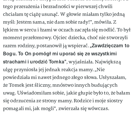
tego przerażenia i bezradności w pierwszej chwili
chciałam tę ciążę usunąć. W głowie miałam tylko jedną
myśl: Jestem sama, nie dam sobie rady!", mówiła. Z
lękiem w sercu i łzami w oczach zaczęła się modlić. To był
moment przełomowy. Ojciec dziecka, choć nie stworzyli
„Zawdzięczam to
razem rodziny, postanowił ją wspierać.
Bogu. To On pomógł mi uporać się ze wszystkimi
strachami i urodzić Tomka”
, wyjaśniała. Największą
ulgę przyniosła jej jednak reakcja mamy. „Nie
powiedziała mi nawet jednego złego słowa. Usłyszałam,
że Tomek jest śliczny, mnóstwo innych budujących
uwag. Uświadomiłam sobie, jakie głupie było to, że bałam
się odrzucenia ze strony mamy. Rodzice i moje siostry
pomagali mi, jak mogli", zwierzała się wówczas.