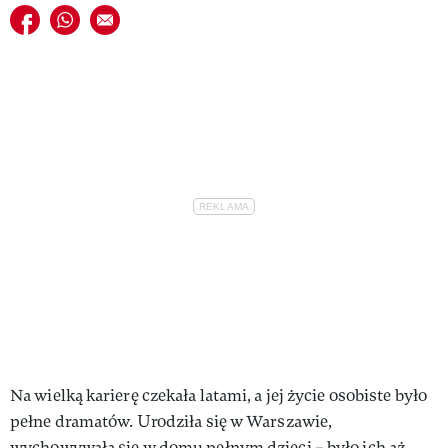
Udostępnij na facebook
Udostępnij na whatsapp
E-mail do przyjaciela
Na wielką karierę czekała latami, a jej życie osobiste było
pełne dramatów. Urodziła się w Warszawie,
wychowywała się w domu pełnym dzieci – było ich aż