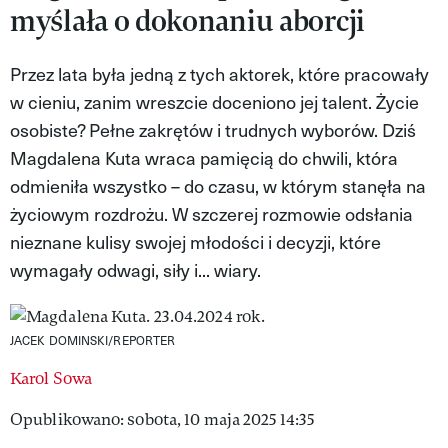
myślała o dokonaniu aborcji
VIVA!LIFESTYLE
VIVA!MAN
Przez lata była jedną z tych aktorek, które pracowały
w cieniu, zanim wreszcie doceniono jej talent. Życie
VIVA!PEOPLE POWER
osobiste? Pełne zakrętów i trudnych wyborów. Dziś
VIVA!ITAKA
Magdalena Kuta wraca pamięcią do chwili, która
odmieniła wszystko – do czasu, w którym stanęła na
MAGAZYN VIVA!
życiowym rozdrożu. W szczerej rozmowie odsłania
nieznane kulisy swojej młodości i decyzji, które
wymagały odwagi, siły i... wiary.
JACEK DOMINSKI/REPORTER
Karol Sowa
Opublikowano: sobota, 10 maja 2025 14:35