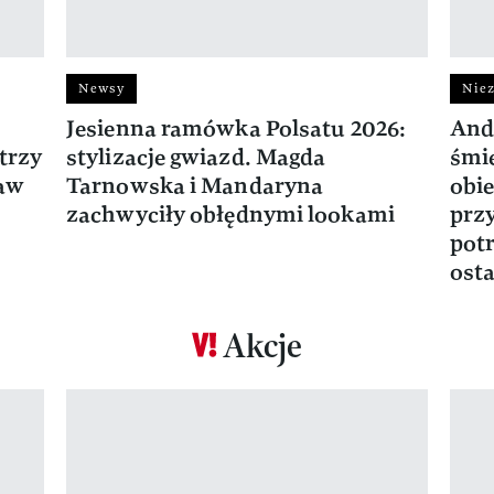
Newsy
Niez
Jesienna ramówka Polsatu 2026:
And
trzy
stylizacje gwiazd. Magda
śmie
ław
Tarnowska i Mandaryna
obie
zachwyciły obłędnymi lookami
prz
potr
osta
Akcje
Pokazywanie elementu 1 z 17