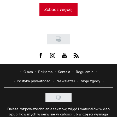
Zobacz więcej
Visit us on Facebook
Visit us on Instagram
Visit us on Youtube
Visit us on Rss
O nas
Reklama
Kontakt
Regulamin
Polityka prywatności
Newsletter
Moje zgody
Dalsze rozpowszechnianie tekstów, zdjęć i materiałów wideo
opublikowanych w serwisie w całości lub w części wymaga