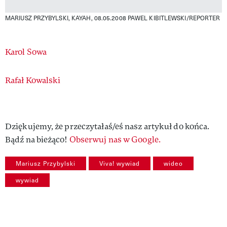
MARIUSZ PRZYBYLSKI, KAYAH, 08.05.2008
PAWEL KIBITLEWSKI/REPORTER
Authors
Karol Sowa
Rafał Kowalski
Dziękujemy, że przeczytałaś/eś nasz artykuł do końca.
Bądź na bieżąco!
Obserwuj nas w Google.
Mariusz Przybylski
Viva! wywiad
wideo
wywiad