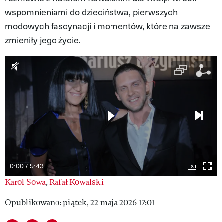
wspomnieniami do dzieciństwa, pierwszych
VIVA!LIFESTYLE
modowych fascynacji i momentów, które na zawsze
VIVA!MAN
zmieniły jego życie.
VIVA!PEOPLE POWER
VIVA!ITAKA
MAGAZYN VIVA!
0:00 / 5:43
Karol Sowa
,
Rafał Kowalski
Opublikowano: piątek, 22 maja 2026 17:01