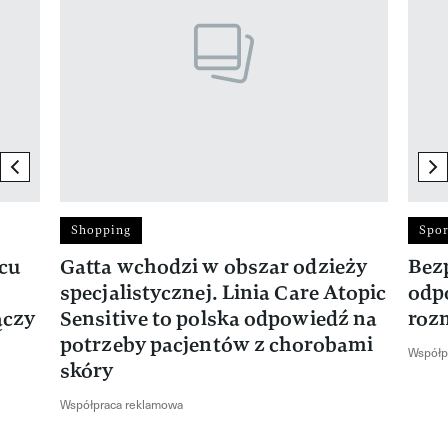
previous element
ne
Shopping
Spor
rcu
Gatta wchodzi w obszar odzieży
Bez
specjalistycznej. Linia Care Atopic
odp
ączy
Sensitive to polska odpowiedź na
roz
potrzeby pacjentów z chorobami
Współp
skóry
Współpraca reklamowa