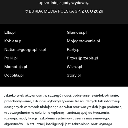
uprzedniej zgody wydawcy.
©
BURDA MEDIA POLSKA SP. Z O. O 2026
Elle.pl
Glamour.pl
Kobieta.pl
Mojegotowanie.pl
National-geographic.pl
Party.pl
Polki.pl
Przyslijprzepis.pl
Mamotoja.pl
Wizaz.pl
Cocolita.pl
Story.pl
Jakiekolwiek aktywności, w szczególności: pobieranie, zwielokrotnianie,
przechowywanie, lub inne wykorzystywanie treści, danych lub informacji
dostępnych w ramach niniejszego serwisu oraz wszystkich jego podstron,
w szczególności w celu ich eksploracji, zmierzającej do tworzenia,
rozwoju, modyfikacji i szkolenia systemów uczenia maszynowego,
algorytmów lub sztucznej inteligencji
jest zabronione oraz wymaga