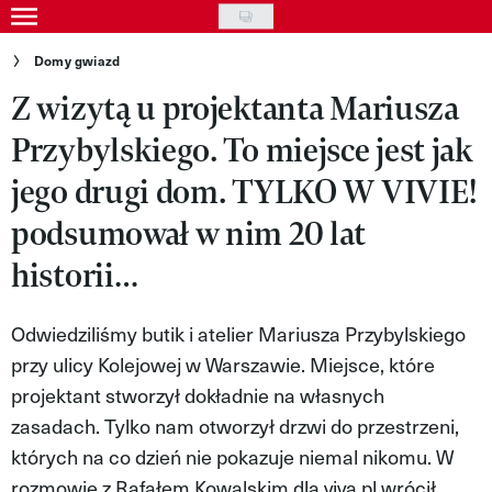
Skip
to
Gwiazdy
Domy gwiazd
main
Z wizytą u projektanta Mariusza
Ludzie
content
Przybylskiego. To miejsce jest jak
Moda
jego drugi dom. TYLKO W VIVIE!
Uroda
podsumował w nim 20 lat
Styl życia
historii…
Kultura
Odwiedziliśmy butik i atelier Mariusza Przybylskiego
Wideo
przy ulicy Kolejowej w Warszawie. Miejsce, które
Nasze akcje
projektant stworzył dokładnie na własnych
zasadach. Tylko nam otworzył drzwi do przestrzeni,
VIVA!ART
których na co dzień nie pokazuje niemal nikomu. W
VIVA!MODA
rozmowie z Rafałem Kowalskim dla viva.pl wrócił