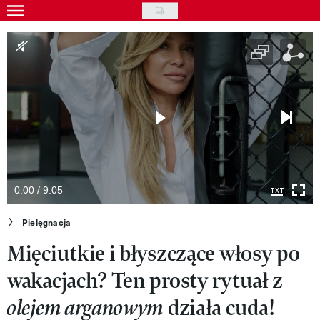
Skip
to
Gwiazdy
main
Ludzie
content
Moda
Uroda
Styl życia
Kultura
0:00 / 9:05
Wideo
Pielęgnacja
Mięciutkie i błyszczące włosy po
Nasze akcje
wakacjach? Ten prosty rytuał z
VIVA!ART
działa cuda!
olejem arganowym
VIVA!MODA