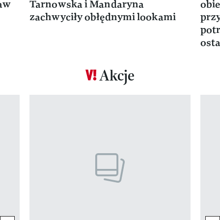
ław
Tarnowska i Mandaryna
obie
zachwyciły obłędnymi lookami
prz
potr
osta
Akcje
Pokazywanie elementu 1 z 17