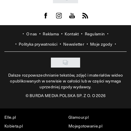
Visit us on Facebook
Visit us on Instagram
Visit us on Youtube
Visit us on Rss
O nas
Reklama
Kontakt
Regulamin
Polityka prywatności
Newsletter
Moje zgody
Dalsze rozpowszechnianie tekstów, zdjęć i materiałów wideo
opublikowanych w serwisie w całości lub w części wymaga
uprzedniej zgody wydawcy.
©
BURDA MEDIA POLSKA SP. Z O. O 2026
Elle.pl
Glamour.pl
Kobieta.pl
Mojegotowanie.pl