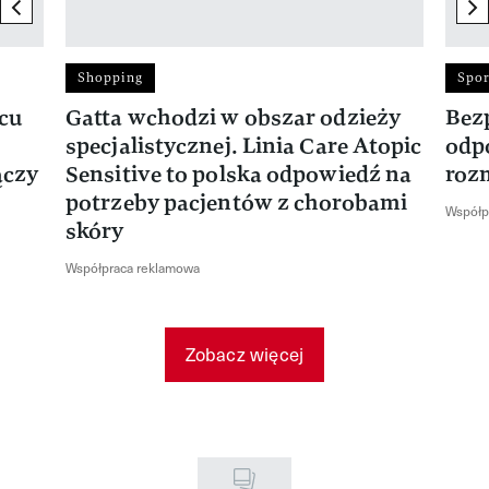
previous element
ne
Shopping
Spor
rcu
Gatta wchodzi w obszar odzieży
Bez
specjalistycznej. Linia Care Atopic
odp
ączy
Sensitive to polska odpowiedź na
roz
potrzeby pacjentów z chorobami
Współp
skóry
Współpraca reklamowa
Zobacz więcej