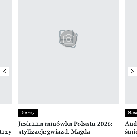
previous element
ne
Newsy
Niez
Jesienna ramówka Polsatu 2026:
And
trzy
stylizacje gwiazd. Magda
śmie