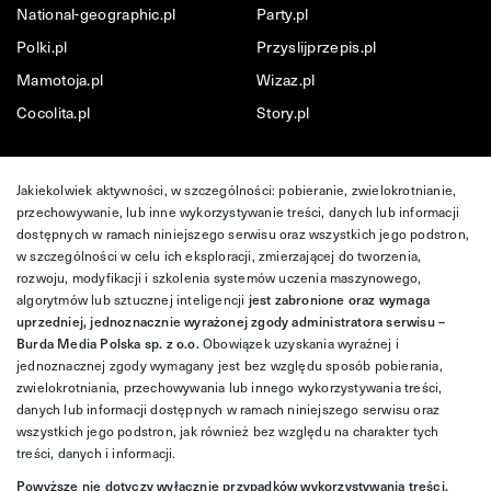
National-geographic.pl
Party.pl
Polki.pl
Przyslijprzepis.pl
Mamotoja.pl
Wizaz.pl
Cocolita.pl
Story.pl
Jakiekolwiek aktywności, w szczególności: pobieranie, zwielokrotnianie,
przechowywanie, lub inne wykorzystywanie treści, danych lub informacji
dostępnych w ramach niniejszego serwisu oraz wszystkich jego podstron,
w szczególności w celu ich eksploracji, zmierzającej do tworzenia,
rozwoju, modyfikacji i szkolenia systemów uczenia maszynowego,
algorytmów lub sztucznej inteligencji
jest zabronione oraz wymaga
uprzedniej, jednoznacznie wyrażonej zgody administratora serwisu –
Burda Media Polska sp. z o.o.
Obowiązek uzyskania wyraźnej i
jednoznacznej zgody wymagany jest bez względu sposób pobierania,
zwielokrotniania, przechowywania lub innego wykorzystywania treści,
danych lub informacji dostępnych w ramach niniejszego serwisu oraz
wszystkich jego podstron, jak również bez względu na charakter tych
treści, danych i informacji.
Powyższe nie dotyczy wyłącznie przypadków wykorzystywania treści,