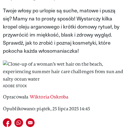
VIVA!LIFESTYLE
Twoje włosy po urlopie są suche, matowe i puszą
się? Mamy na to prosty sposób! Wystarczy kilka
VIVA!MAN
kropel oleju arganowego i krótki domowy rytuał, by
VIVA!PEOPLE POWER
przywrócić im miękkość, blask i zdrowy wygląd.
Sprawdź, jak to zrobić i poznaj kosmetyki, które
VIVA!ITAKA
pokocha każda włosomaniaczka!
MAGAZYN VIVA!
ADOBE STOCK
Opracowała
Wiktoria Oskroba
Opublikowano: piątek, 25 lipca 2025 14:45
Udostępnij na facebook
Udostępnij na whatsapp
E-mail do przyjaciela