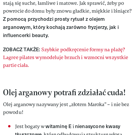
stają się suche, łamliwe i matowe. Jak sprawić, żeby po
powrocie do domu były znowu gładkie, miękkie i lśniące?
Z pomocą przychodzi prosty rytuał z olejem
arganowym, który kochają zarówno fryzjerzy, jak i
influencerki beauty.
ZOBACZ TAKŻE:
Szybkie podkręcenie formy na plażę?
Lagree pilates wymodeluje brzuch i wzmocni wszystkie
partie ciała.
Olej arganowy potrafi zdziałać cuda!
Olej arganowy nazywany jest „złotem Maroka” – i nie bez
powodu!
witaminę E
nienasycone kwasy
Jest bogaty w
i
tłuszczowe
, które odbudowują strukturę włosa.