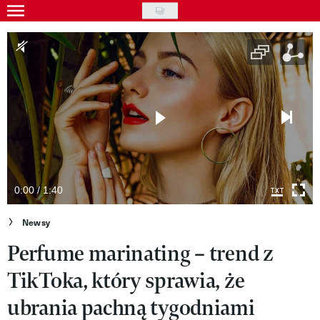
Skip
to
Gwiazdy
main
Ludzie
content
Moda
Uroda
Styl życia
Kultura
0:00 / 1:40
Wideo
Newsy
Perfume marinating – trend z
Nasze akcje
TikToka, który sprawia, że
VIVA!ART
ubrania pachną tygodniami
VIVA!MODA