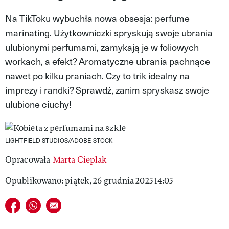
VIVA!LIFESTYLE
Na TikToku wybuchła nowa obsesja: perfume
marinating. Użytkowniczki spryskują swoje ubrania
VIVA!MAN
ulubionymi perfumami, zamykają je w foliowych
VIVA!PEOPLE POWER
workach, a efekt? Aromatyczne ubrania pachnące
nawet po kilku praniach. Czy to trik idealny na
VIVA!ITAKA
imprezy i randki? Sprawdź, zanim spryskasz swoje
MAGAZYN VIVA!
ulubione ciuchy!
LIGHTFIELD STUDIOS/ADOBE STOCK
Opracowała
Marta Cieplak
Opublikowano: piątek, 26 grudnia 2025 14:05
Udostępnij na facebook
Udostępnij na whatsapp
E-mail do przyjaciela