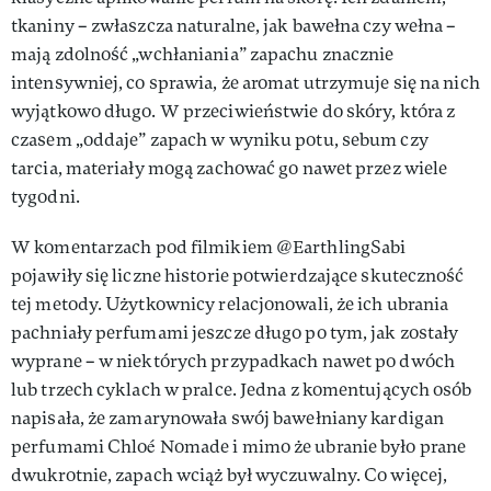
tkaniny – zwłaszcza naturalne, jak bawełna czy wełna –
mają zdolność „wchłaniania” zapachu znacznie
intensywniej, co sprawia, że aromat utrzymuje się na nich
wyjątkowo długo. W przeciwieństwie do skóry, która z
czasem „oddaje” zapach w wyniku potu, sebum czy
tarcia, materiały mogą zachować go nawet przez wiele
tygodni.
W komentarzach pod filmikiem @EarthlingSabi
pojawiły się liczne historie potwierdzające skuteczność
tej metody. Użytkownicy relacjonowali, że ich ubrania
pachniały perfumami jeszcze długo po tym, jak zostały
wyprane – w niektórych przypadkach nawet po dwóch
lub trzech cyklach w pralce. Jedna z komentujących osób
napisała, że zamarynowała swój bawełniany kardigan
perfumami Chloé Nomade i mimo że ubranie było prane
dwukrotnie, zapach wciąż był wyczuwalny. Co więcej,