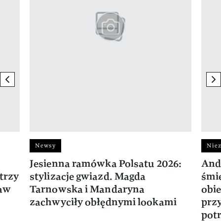
previous element
ne
Newsy
Niez
Jesienna ramówka Polsatu 2026:
And
trzy
stylizacje gwiazd. Magda
śmie
ław
Tarnowska i Mandaryna
obie
zachwyciły obłędnymi lookami
prz
potr