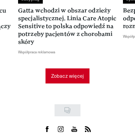
rcu
Gatta wchodzi w obszar odzieży
Bez
specjalistycznej. Linia Care Atopic
odp
ączy
Sensitive to polska odpowiedź na
roz
potrzeby pacjentów z chorobami
Współp
skóry
Współpraca reklamowa
Zobacz więcej
Visit us on Facebook
Visit us on Instagram
Visit us on Youtube
Visit us on Rss