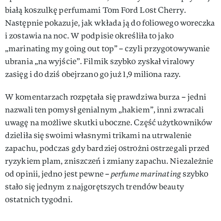
białą koszulkę perfumami Tom Ford Lost Cherry.
Następnie pokazuje, jak wkłada ją do foliowego woreczka
i zostawia na noc. W podpisie określiła to jako
„marinating my going out top” – czyli przygotowywanie
ubrania „na wyjście”. Filmik szybko zyskał viralowy
zasięg i do dziś obejrzano go już 1,9 miliona razy.
W komentarzach rozpętała się prawdziwa burza – jedni
nazwali ten pomysł genialnym „hakiem”, inni zwracali
uwagę na możliwe skutki uboczne. Część użytkowników
dzieliła się swoimi własnymi trikami na utrwalenie
zapachu, podczas gdy bardziej ostrożni ostrzegali przed
ryzykiem plam, zniszczeń i zmiany zapachu. Niezależnie
od opinii, jedno jest pewne –
perfume marinating
szybko
stało się jednym z najgorętszych trendów beauty
ostatnich tygodni.