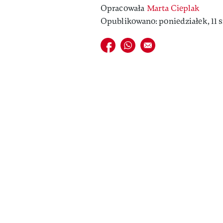
Opracowała
Marta Cieplak
Opublikowano: poniedziałek, 11 si
Udostępnij na facebook
Udostępnij na whatsapp
E-mail do przyjaciela