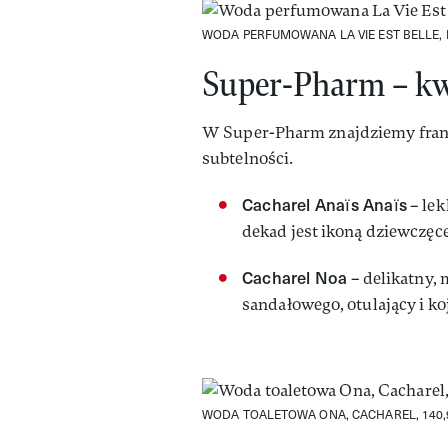
WODA PERFUMOWANA LA VIE EST BELLE, 
Super-Pharm – kw
W Super-Pharm znajdziemy fran
subtelności.
Cacharel Anaïs Anaïs
– lek
dekad jest ikoną dziewczęce
Cacharel Noa
– delikatny,
sandałowego, otulający i k
WODA TOALETOWA ONA, CACHAREL, 140