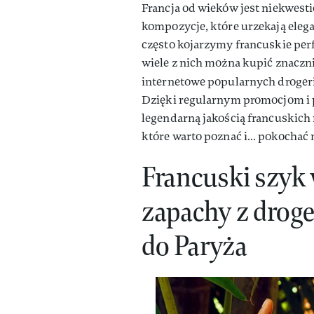
Francja od wieków jest niekwesti
kompozycje, które urzekają eleg
często kojarzymy francuskie pe
wiele z nich można kupić znacznie
internetowe popularnych drogeri
Dzięki regularnym promocjom i 
legendarną jakością francuskich
które warto poznać i… pokochać n
Francuski szyk 
zapachy z droger
do Paryża