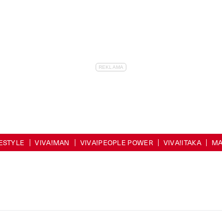
FESTYLE
VIVA!MAN
VIVA!PEOPLE POWER
VIVA!ITAKA
MA