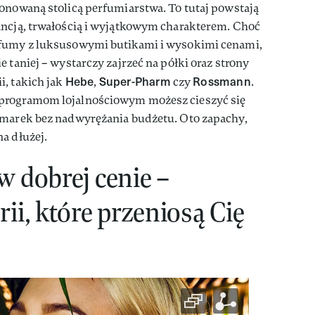
onowaną stolicą perfumiarstwa. To tutaj powstają
ancją, trwałością i wyjątkowym charakterem. Choć
rfumy z luksusowymi butikami i wysokimi cenami,
 taniej – wystarczy zajrzeć na półki oraz strony
Hebe
Super-Pharm
Rossmann
i, takich jak
,
czy
.
programom lojalnościowym możesz cieszyć się
 marek bez nadwyrężania budżetu. Oto zapachy,
a dłużej.
w dobrej cenie –
ii, które przeniosą Cię