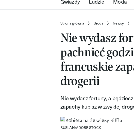
Gwiazdy
Ludzie
Moda
Strona główna
Uroda
Newsy
Nie wydasz for
pachnieć godz
francuskie zap
drogerii
Nie wydasz fortuny, a będzies
zapachy kupisz w zwykłej droge
RUSLAN/ADOBE STOCK