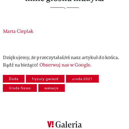
Authors
Marta Cieplak
Dziękujemy, że przeczytałaś/eś nasz artykuł do końca.
Bądź na bieżąco!
Obserwuj nas w Google.
Doda
fryzury gwiazd
uroda 2021
Uroda News
wakacje
Galeria