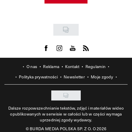
Visit us on Facebook
Visit us on Instagram
Visit us on Youtube
Visit us on Rss
O nas
Reklama
Kontakt
Regulamin
Polityka prywatności
Newsletter
Moje zgody
Dalsze rozpowszechnianie tekstów, zdjęć i materiałów wideo
opublikowanych w serwisie w całości lub w części wymaga
uprzedniej zgody wydawcy.
©
BURDA MEDIA POLSKA SP. Z O. O 2026