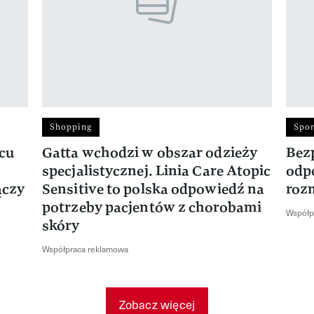
Shopping
Spor
rcu
Gatta wchodzi w obszar odzieży
Bez
specjalistycznej. Linia Care Atopic
odp
ączy
Sensitive to polska odpowiedź na
roz
potrzeby pacjentów z chorobami
Współp
skóry
Współpraca reklamowa
Zobacz więcej