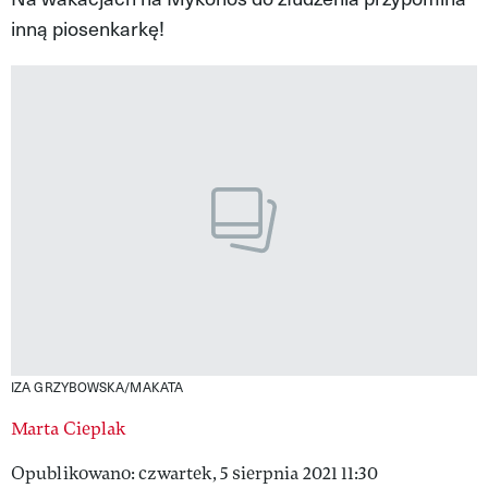
inną piosenkarkę!
VIVA!LIFESTYLE
VIVA!MAN
VIVA!PEOPLE POWER
VIVA!ITAKA
MAGAZYN VIVA!
IZA GRZYBOWSKA/MAKATA
Marta Cieplak
Opublikowano: czwartek, 5 sierpnia 2021 11:30