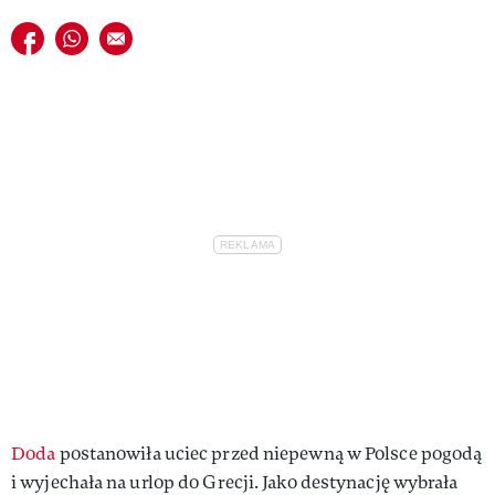
Udostępnij na facebook
Udostępnij na whatsapp
E-mail do przyjaciela
Doda
postanowiła uciec przed niepewną w Polsce pogodą
i wyjechała na urlop do Grecji. Jako destynację wybrała