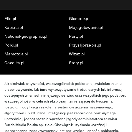
Elle.pl
Glamour.pl
Kobieta.pl
Mojegotowanie.pl
National-geographic.pl
Party.pl
Polki.pl
Przyslijprzepis.pl
Mamotoja.pl
Wizaz.pl
Cocolita.pl
Story.pl
Jakiekolwiek aktywności, w szczególności: pobieranie, zwielokrotnianie,
przechowywanie, lub inne wykorzystywanie treści, danych lub informacji
dostępnych w ramach niniejszego serwisu oraz wszystkich jego podstron,
w szczególności w celu ich eksploracji, zmierzającej do tworzenia,
rozwoju, modyfikacji i szkolenia systemów uczenia maszynowego,
algorytmów lub sztucznej inteligencji
jest zabronione oraz wymaga
uprzedniej, jednoznacznie wyrażonej zgody administratora serwisu –
Burda Media Polska sp. z o.o.
Obowiązek uzyskania wyraźnej i
jednoznacznej zgody wymagany jest bez względu sposób pobierania,