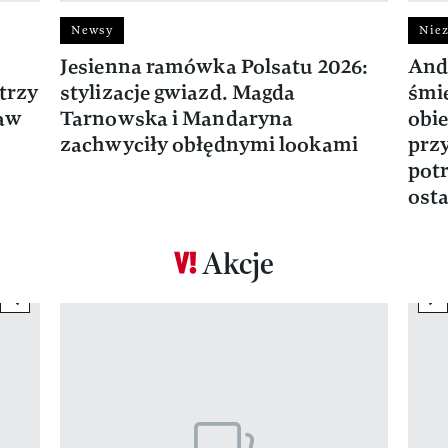
Newsy
Niez
Jesienna ramówka Polsatu 2026:
And
trzy
stylizacje gwiazd. Magda
śmie
ław
Tarnowska i Mandaryna
obie
zachwyciły obłędnymi lookami
prz
potr
osta
Akcje
previous element
ne
Pokazywanie elementu 1 z 17