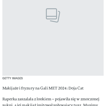
GETTY IMAGES
Makijaże i fryzury na Gali MET 2024: Doja Cat
Raperka zaszalała z lookiem – pojawiła się w zmoczonej
sukni, a jej makijaż imitował spływający tusz. Musimy