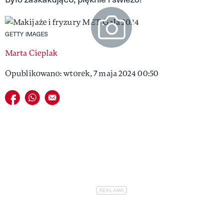
VIVA!LIFESTYLE
VIVA!MAN
GETTY IMAGES
Marta Cieplak
VIVA!PEOPLE POWER
Opublikowano: wtorek, 7 maja 2024 00:50
VIVA!ITAKA
Udostępnij na facebook
Udostępnij na whatsapp
E-mail do przyjaciela
MAGAZYN VIVA!