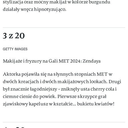
stylizacja oraz mocny makijaż w kolorze burgundu
działały wręcz hipnotyzująco.
3 z 20
GETTY IMAGES
Makijaże i fryzury na Gali MET 2024: Zendaya
Aktorka pojawiła się na słynnych stopniach MET w
dwóch kreacjach i dwóch makijażowych lookach. Drugi
był znacznie łagodniejszy - zniknęły usta cherry cola i
ciemne cienie do powiek. Pierwsze skrzypce grał
zjawiskowy kapelusz w kształcie... bukietu kwiatów!