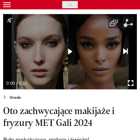
Skip
to
Gwiazdy
main
Ludzie
content
Moda
Uroda
Styl życia
Kultura
0:00 / 0:51
Wideo
Uroda
Oto zachwycające makijaże i
Nasze akcje
fryzury MET Gali 2024
VIVA!ART
VIVA!MODA
Było zaskakująco, pięknie i świeżo!