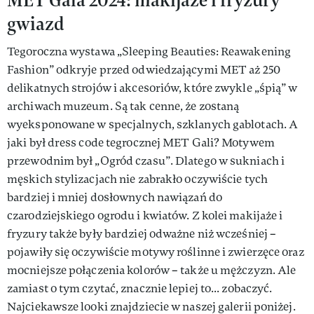
gwiazd
Tegoroczna wystawa „Sleeping Beauties: Reawakening
Fashion” odkryje przed odwiedzającymi MET aż 250
delikatnych strojów i akcesoriów, które zwykle „śpią” w
archiwach muzeum. Są tak cenne, że zostaną
wyeksponowane w specjalnych, szklanych gablotach. A
jaki był dress code tegrocznej MET Gali? Motywem
przewodnim był „Ogród czasu”. Dlatego w sukniach i
męskich stylizacjach nie zabrakło oczywiście tych
bardziej i mniej dosłownych nawiązań do
czarodziejskiego ogrodu i kwiatów. Z kolei makijaże i
fryzury także były bardziej odważne niż wcześniej –
pojawiły się oczywiście motywy roślinne i zwierzęce oraz
mocniejsze połączenia kolorów – także u mężczyzn. Ale
zamiast o tym czytać, znacznie lepiej to... zobaczyć.
Najciekawsze looki znajdziecie w naszej galerii poniżej.