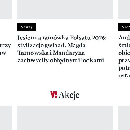
Newsy
Niez
Jesienna ramówka Polsatu 2026:
And
trzy
stylizacje gwiazd. Magda
śmie
ław
Tarnowska i Mandaryna
obie
zachwyciły obłędnymi lookami
prz
potr
osta
Akcje
Pokazywanie elementu 1 z 17