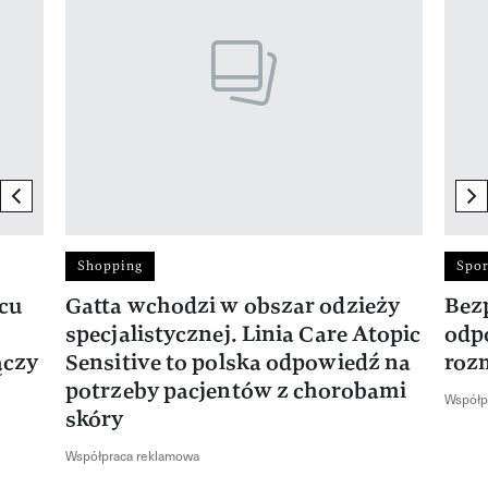
previous element
ne
Shopping
Spor
rcu
Gatta wchodzi w obszar odzieży
Bez
specjalistycznej. Linia Care Atopic
odp
ączy
Sensitive to polska odpowiedź na
roz
potrzeby pacjentów z chorobami
Współp
skóry
Współpraca reklamowa