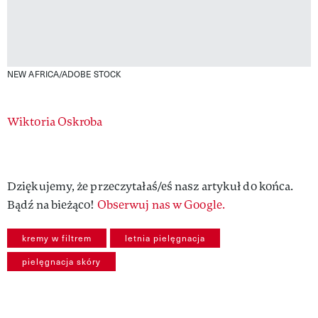
NEW AFRICA/ADOBE STOCK
Authors
Wiktoria Oskroba
Dziękujemy, że przeczytałaś/eś nasz artykuł do końca.
Bądź na bieżąco!
Obserwuj nas w Google.
kremy w filtrem
letnia pielęgnacja
pielęgnacja skóry