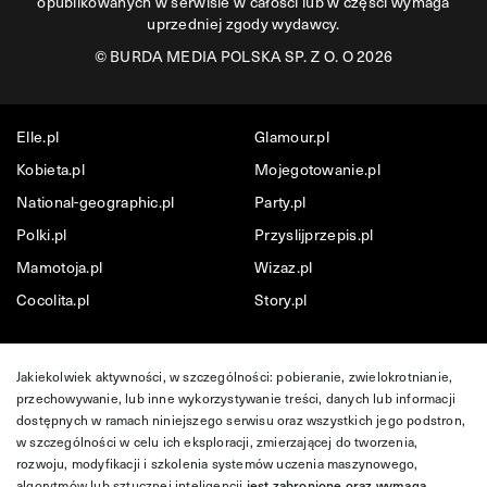
opublikowanych w serwisie w całości lub w części wymaga
uprzedniej zgody wydawcy.
©
BURDA MEDIA POLSKA SP. Z O. O 2026
Elle.pl
Glamour.pl
Kobieta.pl
Mojegotowanie.pl
National-geographic.pl
Party.pl
Polki.pl
Przyslijprzepis.pl
Mamotoja.pl
Wizaz.pl
Cocolita.pl
Story.pl
Jakiekolwiek aktywności, w szczególności: pobieranie, zwielokrotnianie,
przechowywanie, lub inne wykorzystywanie treści, danych lub informacji
dostępnych w ramach niniejszego serwisu oraz wszystkich jego podstron,
w szczególności w celu ich eksploracji, zmierzającej do tworzenia,
rozwoju, modyfikacji i szkolenia systemów uczenia maszynowego,
algorytmów lub sztucznej inteligencji
jest zabronione oraz wymaga