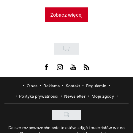
Zobacz więcej
Visit us on Facebook
Visit us on Instagram
Visit us on Youtube
Visit us on Rss
O nas
Reklama
Kontakt
Regulamin
Polityka prywatności
Newsletter
Moje zgody
Dalsze rozpowszechnianie tekstów, zdjęć i materiałów wideo