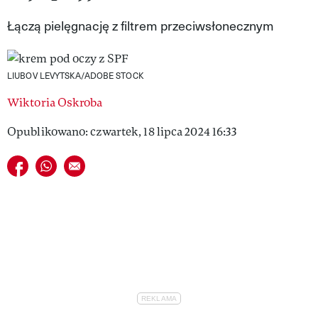
VIVA!LIFESTYLE
Łączą pielęgnację z filtrem przeciwsłonecznym
VIVA!MAN
LIUBOV LEVYTSKA/ADOBE STOCK
VIVA!PEOPLE POWER
Wiktoria Oskroba
VIVA!ITAKA
Opublikowano: czwartek, 18 lipca 2024 16:33
MAGAZYN VIVA!
Udostępnij na facebook
Udostępnij na whatsapp
E-mail do przyjaciela