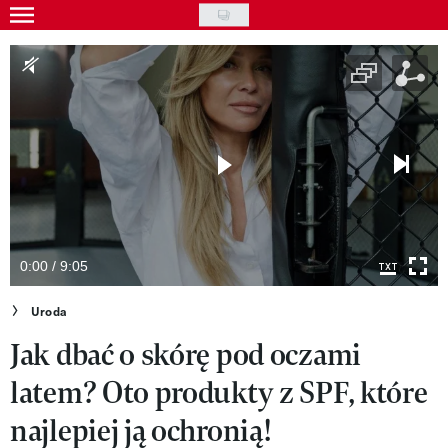
Skip
to
Gwiazdy
main
Ludzie
content
Moda
Uroda
Styl życia
Kultura
0:00 / 9:05
Wideo
Uroda
Jak dbać o skórę pod oczami
Nasze akcje
latem? Oto produkty z SPF, które
VIVA!ART
najlepiej ją ochronią!
VIVA!MODA