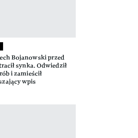
ech Bojanowski przed
stracił synka. Odwiedził
grób i zamieścił
zający wpis