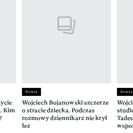
Newsy
Newsy
ycie
Wojciech Bojanowski szczerze
Wojci
. Kim
o stracie dziecka. Podczas
studi
?
rozmowy dziennikarz nie krył
Tadeu
łez
wspom