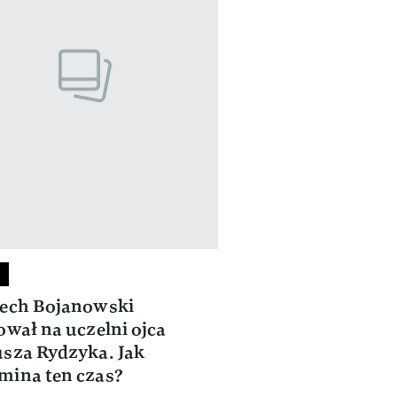
ech Bojanowski
ował na uczelni ojca
sza Rydzyka. Jak
ina ten czas?