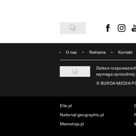
Visit us on F
Visit u
Vi
O nas
Reklama
Kontakt
Dalsze rozpowszechn
wymaga uprzedniej
©
BURDA MEDIA POL
Elle.pl
National-geographic.pl
P
Mamotoja.pl