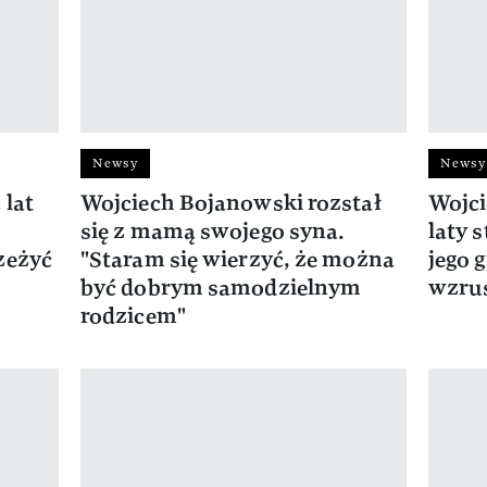
Newsy
Newsy
 lat
Wojciech Bojanowski rozstał
Wojci
się z mamą swojego syna.
laty 
zeżyć
"Staram się wierzyć, że można
jego 
być dobrym samodzielnym
wzrus
rodzicem"