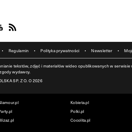
acebook
s on Instagram
sit us on Youtube
Visit us on Rss
Regulamin
Polityka prywatności
Newsletter
Moj
ianie tekstów, zdjęć i materiałów wideo opublikowanych w serwisie w
 zgody wydawcy.
SKA SP. Z O. O 2026
Glamour.pl
Kobieta.pl
arty.pl
Polki.pl
Wizaz.pl
Cocolita.pl