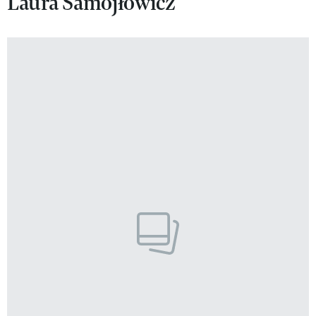
Laura Samojłowicz
VIVA!LIFESTYLE
VIVA!MAN
VIVA!PEOPLE POWER
VIVA!ITAKA
MAGAZYN VIVA!