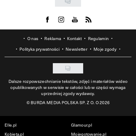
Visit us on Facebook
Visit us on Instagram
Visit us on Youtube
Visit us on Rss
O nas
Reklama
Kontakt
Regulamin
Polityka prywatności
Newsletter
Moje zgody
Dalsze rozpowszechnianie tekstów, zdjęć i materiałów wideo
opublikowanych w serwisie w całości lub w części wymaga
uprzedniej zgody wydawcy.
©
BURDA MEDIA POLSKA SP. Z O. O 2026
Elle.pl
Glamour.pl
Kobieta.pl
Mojegotowanie.pl