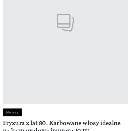
Newsy
Fryzura z lat 80. Karbowane włosy idealne
na karnawałową imprezę 2023!