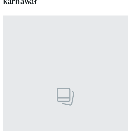
karnawał
VIVA!LIFESTYLE
VIVA!MAN
VIVA!PEOPLE POWER
VIVA!ITAKA
MAGAZYN VIVA!