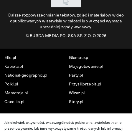
Dalsze rozpowszechnianie tekstów, zdjęć i materiałów wideo
opublikowanych w serwisie w całości lub w części wymaga
uprzedniej zgody wydawcy.
©
BURDA MEDIA POLSKA SP. Z O. O 2026
Elle.pl
Glamour.pl
Kobieta.pl
Mojegotowanie.pl
National-geographic.pl
Party.pl
Polki.pl
Przyslijprzepis.pl
Mamotoja.pl
Wizaz.pl
Cocolita.pl
Story.pl
Jakiekolwiek aktywności, w szczególności: pobieranie, zwielokrotnianie,
przechowywanie, lub inne wykorzystywanie treści, danych lub informacji