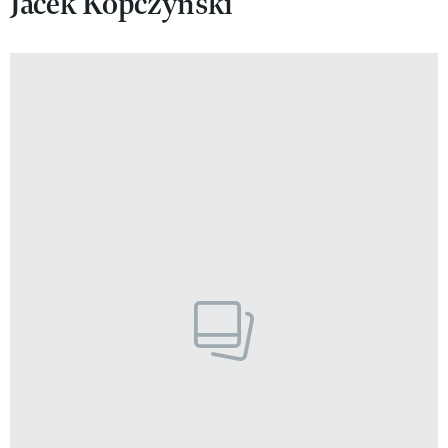
Jacek Kopczyński
VIVA!LIFESTYLE
VIVA!MAN
VIVA!PEOPLE POWER
VIVA!ITAKA
MAGAZYN VIVA!